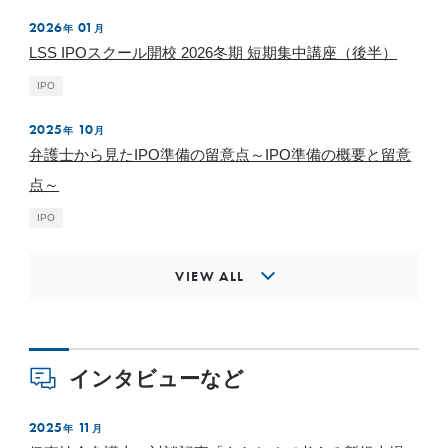
2026
01
年
月
LSS IPOスクール開校 2026冬期 短期集中講座（後半）
IPO
2025
10
年
月
弁護士から見たIPO準備の留意点～IPO準備の概要と留意
点～
IPO
VIEW ALL
インタビューなど
2025
11
年
月