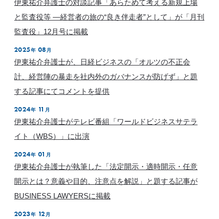
伊東祐介弁護士の対談記事「あらためて考える新規上場
と監査役等 ―経営者の旅の“良き伴走者”として」が「月刊
監査役」12月号に掲載
2025
08
年
月
伊東祐介弁護士が、日経ビジネスの「オルツの不正会
計、経営陣の暴走を社内外のガバナンスが防げず」と題
する記事にてコメントを提供
2024
11
年
月
伊東祐介弁護士がテレビ番組「ワールドビジネスサテラ
イト（WBS）」に出演
2024
01
年
月
伊東祐介弁護士が執筆した「法定開示・適時開示・任意
開示とは？意義や目的、注意点を解説」と題する記事が
BUSINESS LAWYERSに掲載
2023
12
年
月