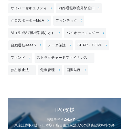
サイバーセキュリティ
内部通報制度外部窓口
クロスボーダーM&A
フィンテック
AI（生成AI/機械学習など）
バイオテクノロジー
自動運転/MaaS
データ保護
GDPR・CCPA
ファンド
ストラクチャードファイナンス
独占禁止法
危機管理
国際法務
IPO支援
法律事務所ZeLoでは、
東京証券取引所・日本取引所自主規制法人での勤務経験を持つ弁