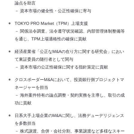
論点を助言
－ 資本市場の健全性・公正性確保に寄与
TOKYO PRO Market（TPM）上場支援
－ 関係法令調査、法令遵守状況確認、内部管理体制整備等
を通じ、TPM上場適格性の確保に貢献
経済産業省「公正なM&Aの在り方に関する研究会」におい
て東証委員の随行者として関与
－ 資本市場の公正性確保に関する指針策定に貢献
クロスボーダーM&Aにおいて、投資銀行側プロジェクトマ
ネージャーを担当
－ 海外案件特有の論点調整・契約実務を主導し、取引の成
功に貢献
日系大手上場企業のM&Aに関し、法務デューデリジェンス
を多数担当
－ 株式譲渡、合併・会社分割、事業譲渡など多様なスキー