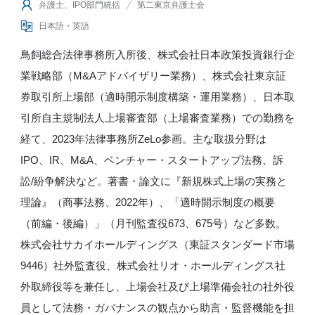
弁護士、IPO部門統括
第二東京弁護士会
日本語・英語
鳥飼総合法律事務所入所後、株式会社日本政策投資銀行企
業戦略部（M&Aアドバイザリー業務）、株式会社東京証
券取引所上場部（適時開示制度構築・運用業務）、日本取
引所自主規制法人上場審査部（上場審査業務）での勤務を
経て、2023年法律事務所ZeLo参画。主な取扱分野は
IPO、IR、M&A、ベンチャー・スタートアップ法務、訴
訟/紛争解決など。著書・論文に『新規株式上場の実務と
理論』（商事法務、2022年）、「適時開示制度の概要
（前編・後編）」（月刊監査役673、675号）など多数。
株式会社サカイホールディングス（東証スタンダード市場
9446）社外監査役、株式会社リオ・ホールディングス社
外取締役等を兼任し、上場会社及び上場準備会社の社外役
員として法務・ガバナンスの観点から助言・監督機能を担