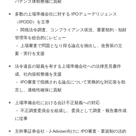
バナンス体制整備に貢献
多数の上場準備会社に対する IPOデューデリジェンス
（IPODD）を主導
－ 関係法令調査、コンプライアンス状況、重要契約・知財
管理等を総合的にレビュー
－ 上場審査で問題となり得る論点を抽出し、改善策の立
案・実行を支援
法令違反の疑義を有する上場準備会社への法律意見書作
成、社内規程整備を支援
－ IPO審査で指摘される論点について実務的な対応策を助
言し、適格性確保に貢献
上場準備会社における会計不正疑義への対応
－ 不正調査委員会を組成し、委員として調査・報告書作成
に従事
主幹事証券会社・J-Adviser向けに IPO審査・業規制の法的