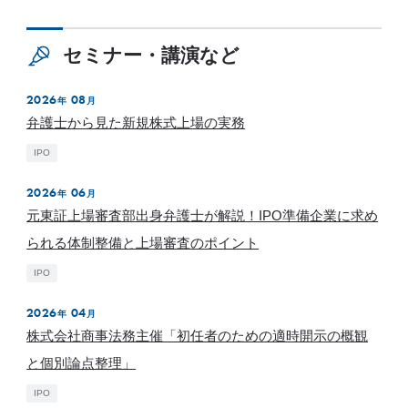
セミナー・講演など
2026
08
年
月
弁護士から見た新規株式上場の実務
IPO
2026
06
年
月
元東証上場審査部出身弁護士が解説！IPO準備企業に求め
られる体制整備と上場審査のポイント
IPO
2026
04
年
月
株式会社商事法務主催「初任者のための適時開示の概観
と個別論点整理」
IPO