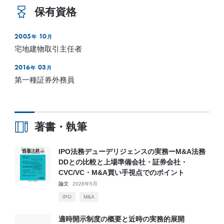
保有資格
2005
10
年
月
宅地建物取引主任者
2016
03
年
月
第一種証券外務員
著書・執筆
IPO法務デューデリジェンスの実務ーM&A法務
DDとの比較と上場準備会社・証券会社・
CVC/VC・M&A買い手視点でのポイント
論文
2026年5月
IPO
M&A
適時開示制度の概要と近時の実務的展開