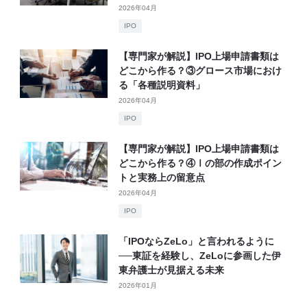
2026年04月
IPO
【専門家が解説】IPO上場申請書類は
どこから作る？③グロース市場におけ
る「各種説明資料」
2026年04月
IPO
【専門家が解説】IPO上場申請書類は
どこから作る？④Ⅰの部の作成ポイン
トと実務上の留意点
2026年04月
IPO
「IPOならZeLo」と言われるように
──東証を経験し、ZeLoに参画した伊
東弁護士が見据える未来
2026年01月