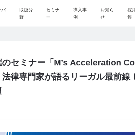
ンバ
取扱分
セミナ
導入事
お知ら
採
野
ー
例
せ
報
ミナー「M’s Acceleration Co
法律専門家が語るリーガル最前線！
壇