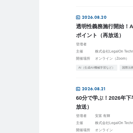
2026.08.20
透明性義務施行開始！AI
ポイント（再放送）
登壇者
主催
株式会社LegalOn Tech
開催場所
オンライン（Zoom）
AI（生成AI/機械学習など）
国際法
2026.08.21
60分で学ぶ！2026
放送）
登壇者
安富 有輝
主催
株式会社LegalOn Tech
開催場所
オンライン