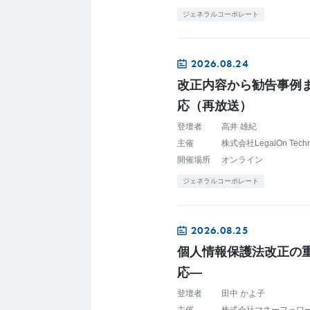
ジェネラルコーポレート
2026.08.24
改正内容から勧告事例
応（再放送）
登壇者
高井 雄紀
主催
株式会社LegalOn Tech
開催場所
オンライン
ジェネラルコーポレート
2026.08.25
個人情報保護法改正の
応―
登壇者
田中 かよ子
主催
株式会社マネーフォワー