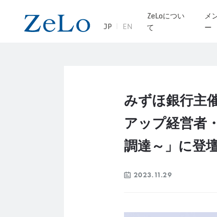
ZeLoについ
メ
JP
EN
て
ー
みずほ銀行主催のセ
アップ経営者・
調達～」に登
2023.11.29