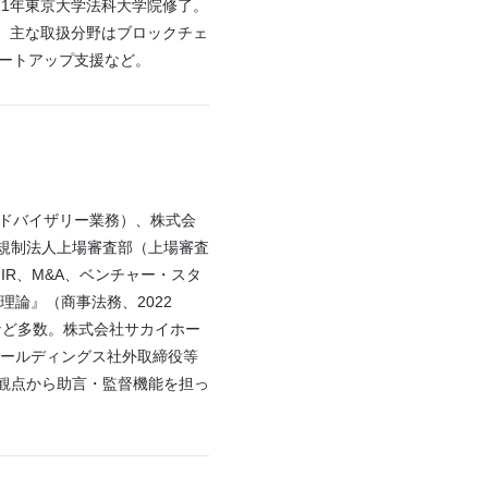
011年東京大学法科大学院修了。
創業。主な取扱分野はブロックチェ
スタートアップ支援など。
アドバイザリー業務）、株式会
規制法人上場審査部（上場審査
、IR、M&A、ベンチャー・スタ
論』（商事法務、2022
など多数。株式会社サカイホー
ホールディングス社外取締役等
観点から助言・監督機能を担っ