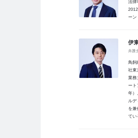
法律
20
ーン
伊東
弁護士
鳥飼
社東
業務
ート
年）
ルデ
を兼
てい