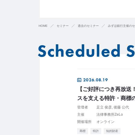
HOME
セミナー
過去のセミナー
みずほ銀行主催のセミナ
Scheduled 
2026.08.19
【ご好評につき再放送
スを支える特許・商標の
登壇者
足立 俊彦
後藤 公代
主催
法律事務所ZeLo
開催場所
オンライン
商標
特許
知的財産