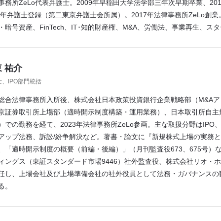
事務所ZeLo代表弁護士。2009年早稲田大学法学部三年次早期卒業、2
12年弁護士登録（第二東京弁護士会所属）。2017年法律事務所ZeLo
・暗号資産、FinTech、IT･知的財産権、M&A、労働法、事業再生、
 祐介
、IPO部門統括
総合法律事務所入所後、株式会社日本政策投資銀行企業戦略部（M&A
京証券取引所上場部（適時開示制度構築・運用業務）、日本取引所自主
）での勤務を経て、2023年法律事務所ZeLo参画。主な取扱分野はIPO
アップ法務、訴訟/紛争解決など。著書・論文に『新規株式上場の実務と理
、「適時開示制度の概要（前編・後編）」（月刊監査役673、675号）
ィングス（東証スタンダード市場9446）社外監査役、株式会社リオ・
任し、上場会社及び上場準備会社の社外役員として法務・ガバナンスの
る。