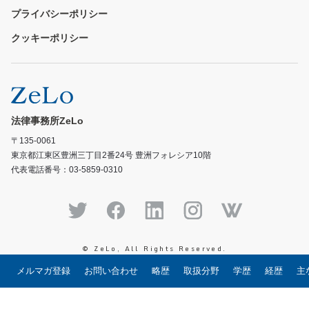
プライバシーポリシー
クッキーポリシー
法律事務所ZeLo
〒135-0061
東京都江東区豊洲三丁目2番24号 豊洲フォレシア10階
代表電話番号：03-5859-0310
© ZeLo, All Rights Reserved.
メルマガ登録
お問い合わせ
略歴
取扱分野
学歴
経歴
主