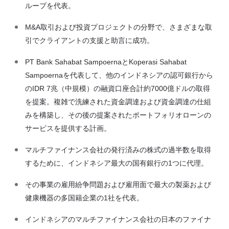
ループを代表。
M&A取引および投資プロジェクトの分野で、さまざまな取
引でクライアントの支援と助言に成功。
PT Bank Sahabat SampoernaとKoperasi Sahabat
Sampoernaを代表して、他のインドネシアの認可銀行から
のIDR 7兆（中規模）の融資口座合計約7000億ドルの取得
を提案。複雑で洗練された資金調達および資金調達の仕組
みを構築し、その後の提案されたポートフォリオローンの
サービスを提供する計画。
マルチファイナンス会社の発行済みの株式の過半数を取得
するために、インドネシア最大の国有銀行の1つに代理。
その事業の雇用紛争問題および雇用面で最大の製薬および
健康機器の多国籍企業の1社を代表。
インドネシアのマルチファイナンス会社の日本のファイナ