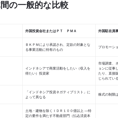
体間の一般的な比較
外国投資会社またはＰＴ ＰＭＡ
外国駐在員
ＢＫＰＭにより承認され、定款の対象とな
プロモーシ
る事業活動に特有のもの
市場調査、
インドネシアで商業活動をしたい（収入を
ョンに従事
得たい）投資家
たり、直接
じられてい
「インドネシア投資ネガティブリスト」に
株式の制限
よって異なる
土地・建物を除くＩＤＲ１００億以上 ―特
定の要件を満たす不動産部門（払込済資本