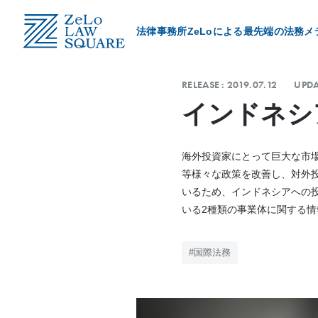
法律事務所ZeLoによる最先端の法務メ
Category
RELEASE :
2019.07.12
UPDA
取扱領域
インドネシ
ZeLo Client’s Voice
海外投資家にとって巨大な市
導入事例
等様々な政策を改善し、対外
いるため、インドネシアへの
ZeLo Member’s Story
いる2種類の事業体に関する
所属メンバーの想い
#国際法務