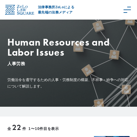
法律事務所ZeLoによる
最先端の法務メディア
Human Resources and
Labor Issues
C
a
人事労務
t
e
g
労働法令を遵守するための人事・労務制度の構築、不祥事・紛争への対応
について解説します。
o
r
y
取
扱
領
域
22
全
件
1〜10件目を表示
Z