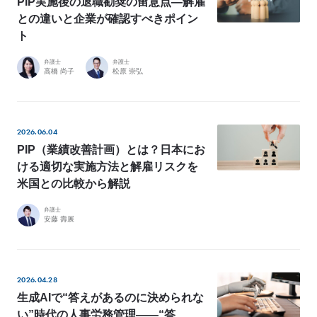
PIP実施後の退職勧奨の留意点―解雇
例
との違いと企業が確認すべきポイン
Z
ト
e
L
弁護士
弁護士
高橋 尚子
松原 崇弘
o
M
e
2026.06.04
m
PIP（業績改善計画）とは？日本にお
b
ける適切な実施方法と解雇リスクを
e
米国との比較から解説
r
’
弁護士
安藤 壽展
s
S
t
o
2026.04.28
r
生成AIで“答えがあるのに決められな
y
い”時代の人事労務管理――“答