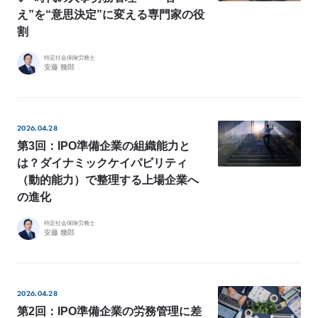
え”を“意思決定”に変える専門家の役
所
属
割
メ
ン
バ
ー
特定社会保険労務士
の
安藤 幾郎
想
い
2026.04.28
第3回：IPO準備企業の組織能力と
JP
EN
は？ダイナミックケイパビリティ
（動的能力）で整理する上場企業へ
の進化
特定社会保険労務士
安藤 幾郎
2026.04.28
第2回：IPO準備企業の労務管理に差