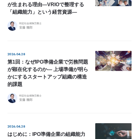
が生まれる理由―VRIOで整理する
「組織能力」という経営資源―
特定社会保険労務士
安藤 幾郎
2026.04.28
第1回：なぜIPO準備企業で労務問題
が顕在化するのか― 上場準備が明ら
かにするスタートアップ組織の構造
的課題
特定社会保険労務士
安藤 幾郎
2026.04.28
はじめに：IPO準備企業の組織能力