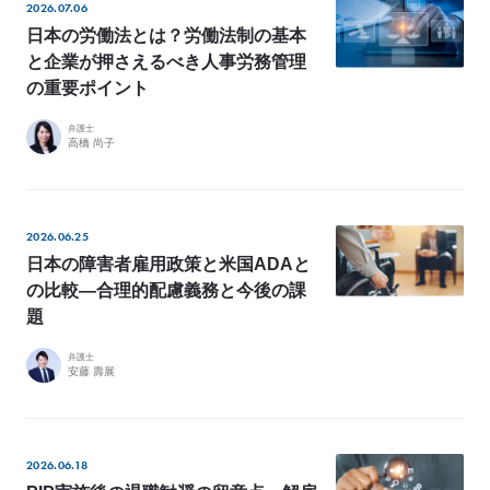
2026.07.06
e
日本の労働法とは？労働法制の基本
L
と企業が押さえるべき人事労務管理
o
の重要ポイント
C
l
弁護士
高橋 尚子
i
e
n
t
2026.06.25
’
日本の障害者雇用政策と米国ADAと
s
の比較―合理的配慮義務と今後の課
V
題
o
弁護士
i
安藤 壽展
c
e
導
2026.06.18
入
事