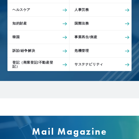
ヘルスケア
人事労務
知的財産
国際法務
韓国
事業再生/倒産
訴訟/紛争解決
危機管理
登記（商業登記/不動産登
サステナビリティ
記）
Mail Magazine