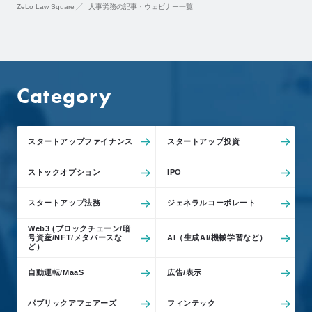
ZeLo Law Square
人事労務の記事・ウェビナー一覧
Category
スタートアップファイナンス
スタートアップ投資
ストックオプション
IPO
スタートアップ法務
ジェネラルコーポレート
Web3 (ブロックチェーン/暗
号資産/NFT/メタバースな
AI（生成AI/機械学習など）
ど）
自動運転/MaaS
広告/表示
パブリックアフェアーズ
フィンテック