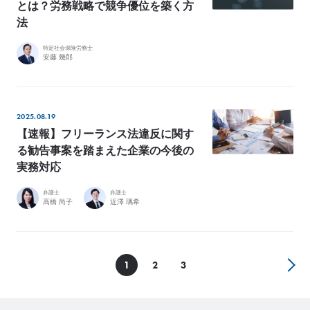
とは？労務戦略で競争優位を築く方
法
特定社会保険労務士
安藤 幾郎
2025.08.19
【速報】フリーランス法違反に関す
る勧告事案を踏まえた企業の今後の
実務対応
弁護士
弁護士
高橋 尚子
近澤 璃希
1
2
3