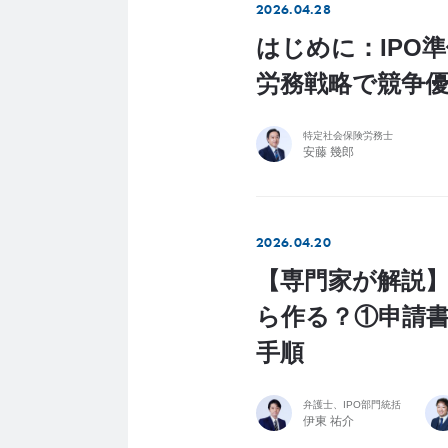
2026.04.28
はじめに：IPO
労務戦略で競争
特定社会保険労務士
安藤 幾郎
2026.04.20
【専門家が解説】
ら作る？①申請
手順
弁護士、IPO部門統括
伊東 祐介