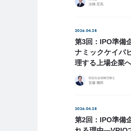
法橋 宏高
2026.04.28
第3回：IPO準
ナミックケイパ
理する上場企業
特定社会保険労務士
安藤 幾郎
2026.04.28
第2回：IPO準
れる理由―VRI