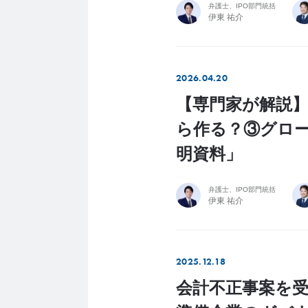
弁護士、IPO部門統括
伊東 祐介
2026.04.20
【専門家が解説】
ら作る？③グロ
明資料」
弁護士、IPO部門統括
伊東 祐介
2025.12.18
会計不正事案を受