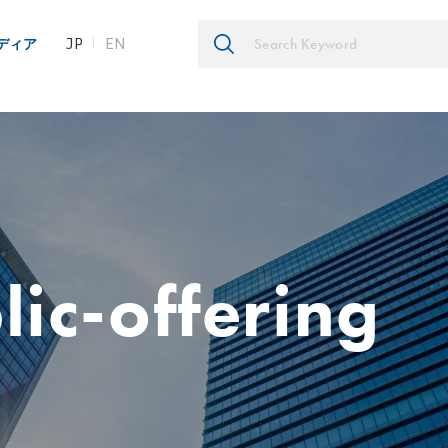
JP
EN
ディア
lic-offering