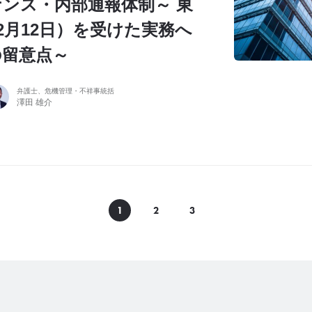
ンス・内部通報体制～ 東
12月12日）を受けた実務へ
の留意点～
弁護士、危機管理・不祥事統括
澤田 雄介
1
2
3