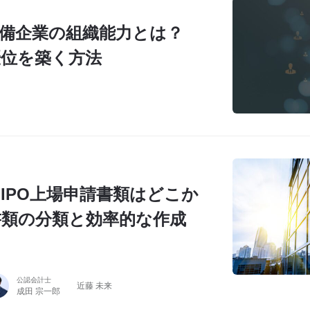
準備企業の組織能力とは？
優位を築く方法
IPO上場申請書類はどこか
書類の分類と効率的な作成
公認会計士
近藤 未来
成田 宗一郎