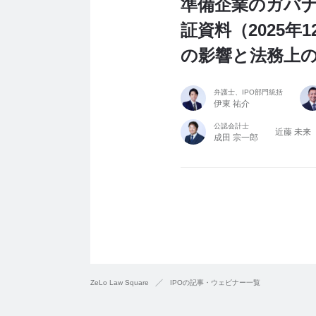
準備企業のガバナ
証資料（2025年
の影響と法務上
弁護士、IPO部門統括
伊東 祐介
公認会計士
近藤 未来
成田 宗一郎
ZeLo Law Square
IPOの記事・ウェビナー一覧