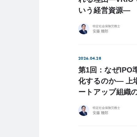
いう経営資源―
特定社会保険労務士
安藤 幾郎
2026.04.28
第1回：なぜIP
化するのか― 上
ートアップ組織
特定社会保険労務士
安藤 幾郎