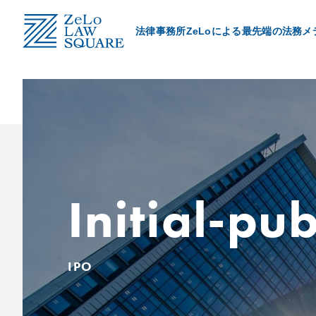
法律事務所ZeLoによる最先端の法務メ
Category
取扱領域
ZeLo Client’s Voice
導入事例
Initial-pub
ZeLo Member’s Story
所属メンバーの想い
IPO