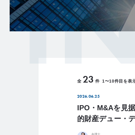
I
23
全
件
1〜10件目を表
2026.06.25
IPO・M&Aを
的財産デュー・
弁理士