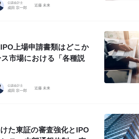
公認会計士
近藤 未来
成田 宗一郎
IPO上場申請書類はどこか
ース市場における「各種説
公認会計士
近藤 未来
成田 宗一郎
けた東証の審査強化とIPO