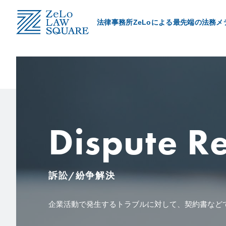
法律事務所ZeLoによる最先端の法務メ
Category
取扱領域
ZeLo Client’s Voice
導入事例
Dispute R
ZeLo Member’s Story
所属メンバーの想い
訴訟/紛争解決
企業活動で発生するトラブルに対して、契約書など