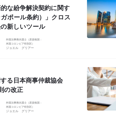
際的な紛争解決契約に関す
ンガポール条約）」クロス
決の新しいツール
外国法事務弁護士（原資格国：
米国コロンビア特別区）
ジョエル グリアー
関する日本商事仲裁協会
規則の改正
外国法事務弁護士（原資格国：
米国コロンビア特別区）
ジョエル グリアー