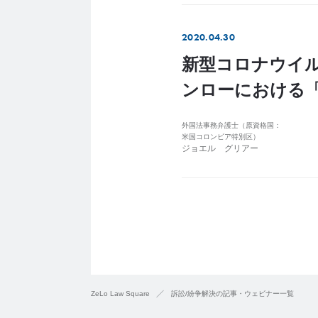
2020.04.30
新型コロナウイルス
ンローにおける
外国法事務弁護士（原資格国：
米国コロンビア特別区）
ジョエル グリアー
ZeLo Law Square
訴訟/紛争解決の記事・ウェビナー一覧