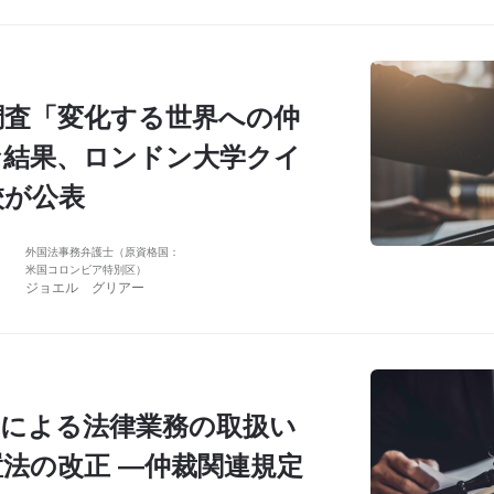
裁調査「変化する世界への仲
な結果、ロンドン大学クイ
校が公表
外国法事務弁護士（原資格国：
米国コロンビア特別区）
ジョエル グリアー
士による法律業務の取扱い
法の改正 ―仲裁関連規定