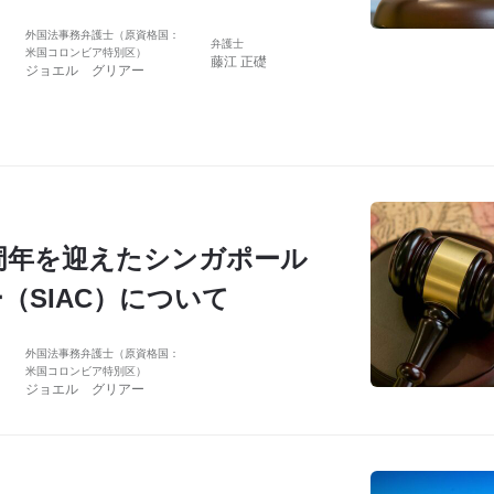
外国法事務弁護士（原資格国：
弁護士
米国コロンビア特別区）
藤江 正礎
ジョエル グリアー
30周年を迎えたシンガポール
（SIAC）について
外国法事務弁護士（原資格国：
米国コロンビア特別区）
ジョエル グリアー