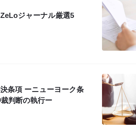
ZeLoジャーナル厳選5
決条項 ーニューヨーク条
仲裁判断の執行ー