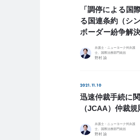
「調停による国
る国連条約（シ
ボーダー紛争解
弁護士・ニューヨーク州弁護
士、国際法務部門統括
野村 諭
2021.11.10
迅速仲裁手続に
（JCAA）仲裁
弁護士・ニューヨーク州弁護
士、国際法務部門統括
野村 諭