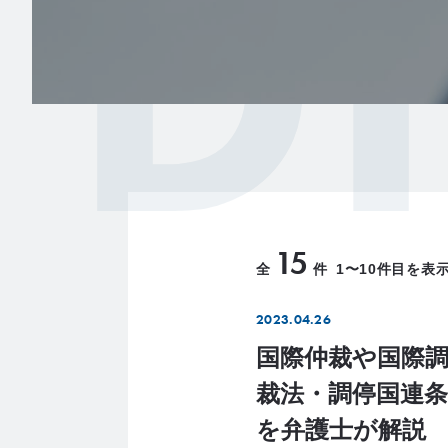
D
15
全
件
1〜10件目を表
2023.04.26
国際仲裁や国際
裁法・調停国連
を弁護士が解説