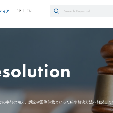
JP
EN
ディア
esolution
での事前の備え、訴訟や国際仲裁といった紛争解決方法を解説しま