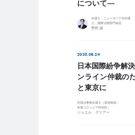
について―
弁護士・ニューヨーク州弁護
士、国際法務部門統括
野村 諭
2020.08.24
日本国際紛争解決
ンライン仲裁の
と東京に
外国法事務弁護士（原資格国：
米国コロンビア特別区）
ジョエル グリアー