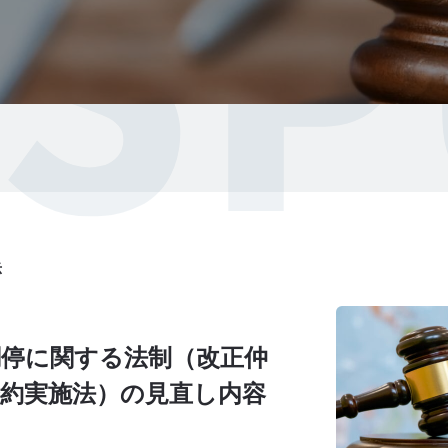
IS
示
調停に関する法制（改正仲
条約実施法）の見直し内容