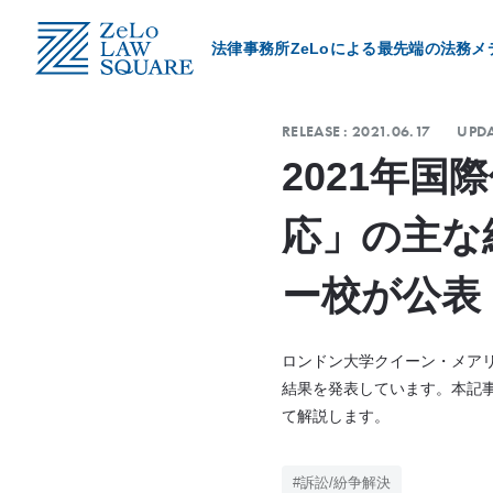
法律事務所ZeLoによる最先端の法務メ
Category
RELEASE :
2021.06.17
UPDA
取扱領域
2021年
ZeLo Client’s Voice
応」の主な
導入事例
ー校が公表
ZeLo Member’s Story
ロンドン大学クイーン・メアリー
所属メンバーの想い
結果を発表しています。本記事
て解説します。
#訴訟/紛争解決