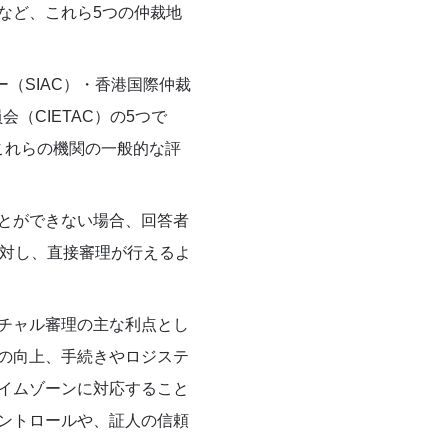
など、これら
5
つの仲裁地
ー（
SIAC
）・香港国際仲裁
員会（
CIETAC
）の
5
つで
これらの機関の一般的な評
とができない場合、回答者
対し、直接審理が行えるよ
チャル審理の主な利点とし
の向上、手続きやロジステ
イムゾーンに対応すること
ントロールや、証人の信頼