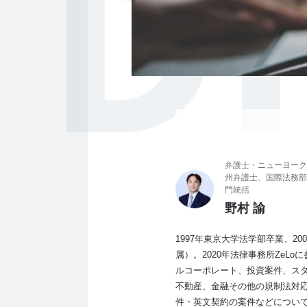
D
弁護士・ニューヨーク
州弁護士、国際法務部
門統括
野村 諭
1997年東京大学法学部卒業、2
属）。2020年法律事務所ZeL
ルコーポレート、投資案件、ス
不動産、金融その他の規制法対
件・英文契約の案件などについ