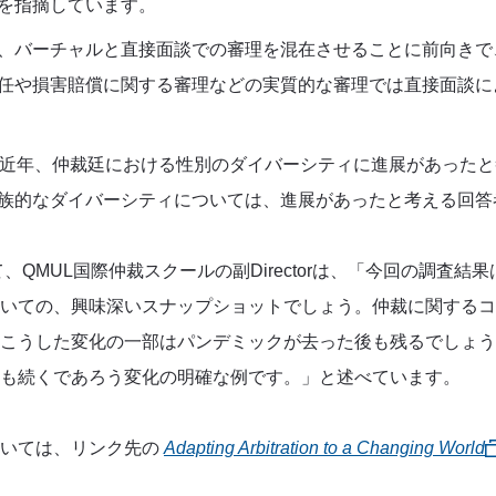
を指摘しています。
、バーチャルと直接面談での審理を混在させることに前向きで
任や損害賠償に関する審理などの実質的な審理では直接面談に
近年、仲裁廷における性別のダイバーシティに進展があったと
族的なダイバーシティについては、進展があったと考える回答
て、
QMUL
国際仲裁スクールの副
Director
は、「今回の調査結果
いての、興味深いスナップショットでしょう。仲裁に関するコ
こうした変化の一部はパンデミックが去った後も残るでしょう
も続くであろう変化の明確な例です。」と述べています。
ついては、リンク先の
Adapting Arbitration to a Changing World