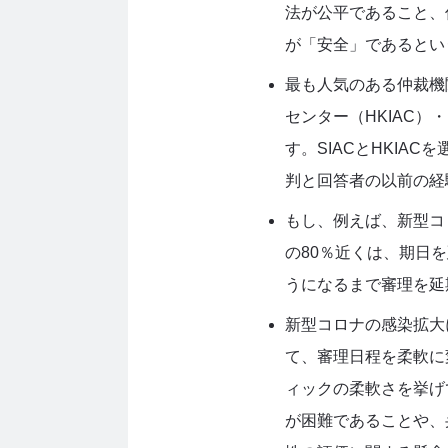
法が公平であること、
が「安全」であるとい
最も人気のある仲裁機
センター（
HKIAC
）・
す。
SIAC
と
HKIAC
を
判と回答者の以前の経
もし、例えば、新型コ
の
80
％近くは、期日を
うになるまで審理を延
新型コロナの感染拡大
て、審理日程を柔軟に
ィックの柔軟さを挙げ
が困難であることや、