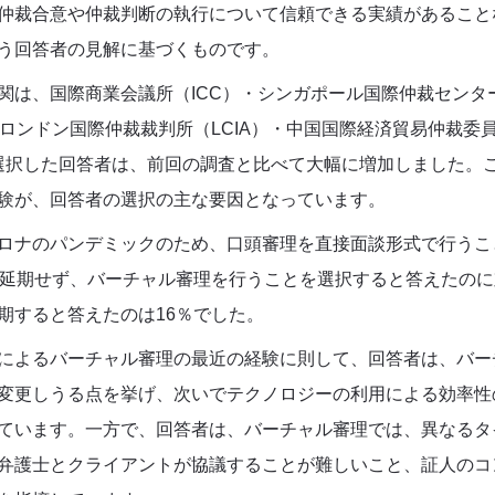
仲裁合意や仲裁判断の執行について信頼できる実績があること
う回答者の見解に基づくものです。
関は、国際商業会議所（
ICC
）・シンガポール国際仲裁センタ
ロンドン国際仲裁裁判所（
LCIA
）・中国国際経済貿易仲裁委
選択した回答者は、前回の調査と比べて大幅に増加しました。
験が、回答者の選択の主な要因となっています。
ロナのパンデミックのため、口頭審理を直接面談形式で行うこ
延期せず、バーチャル審理を行うことを選択すると答えたのに
期すると答えたのは
16
％でした。
によるバーチャル審理の最近の経験に則して、回答者は、バー
変更しうる点を挙げ、次いでテクノロジーの利用による効率性
ています。一方で、回答者は、バーチャル審理では、異なるタ
弁護士とクライアントが協議することが難しいこと、証人のコ