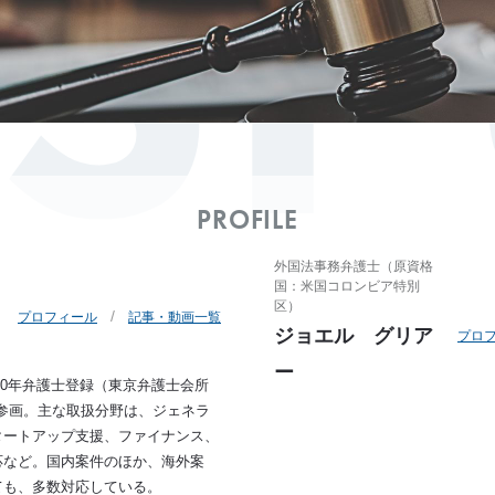
IS
PROFILE
外国法事務弁護士（原資格
国：米国コロンビア特別
区）
プロフィール
記事・動画一覧
ジョエル グリア
プロ
ー
000年弁護士登録（東京弁護士会所
oに参画。主な取扱分野は、ジェネラ
タートアップ支援、ファイナンス、
応など。国内案件のほか、海外案
ても、多数対応している。