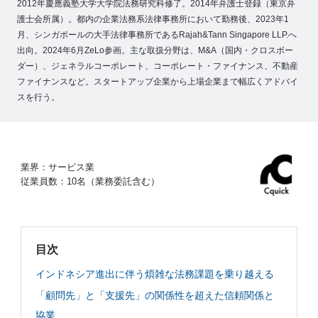
2012年慶應義塾大学大学院法務研究科修了。2014年弁護士登録（東京弁
所
護士会所属）。都内の企業法務系法律事務所において勤務後、2023年1
属
メ
月、シンガポールの大手法律事務所であるRajah&Tann Singapore LLP.へ
ン
バ
出向。2024年6月ZeLo参画。主な取扱分野は、M&A（国内・クロスボー
ー
ダー）、ジェネラルコーポレート、コーポレート・ファイナンス、不動産
の
想
ファイナンスなど。スタートアップ企業から上場企業まで幅広くアドバイ
い
スを行う。
JP
EN
業界：サービス業
従業員数：10名（業務委託含む）
目次
インドネシア進出に伴う煩雑な法務課題を乗り越える
「顧問先」と「支援先」の関係性を超えた信頼関係と
協業