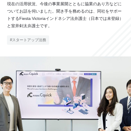
現在の活用状況、今後の事業展開とともに協業のあり方などに
e
ついてお話を伺いました。聞き手を務めるのは、同社をサポー
L
トするFiesta Victoriaインドネシア法弁護士（日本では未登録）
o
と室井剣太弁護士です。
C
l
#スタートアップ法務
i
e
n
t
’
s
V
o
i
c
e
導
入
事