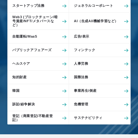
スタートアップ法務
ジェネラルコーポレート
Web3 (ブロックチェーン/暗
号資産/NFT/メタバースな
AI（生成AI/機械学習など）
ど）
自動運転/MaaS
広告/表示
パブリックアフェアーズ
フィンテック
ヘルスケア
人事労務
知的財産
国際法務
韓国
事業再生/倒産
訴訟/紛争解決
危機管理
登記（商業登記/不動産登
サステナビリティ
記）