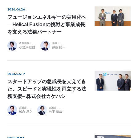
2026.06.26
フュージョンエネルギーの実用化へ
―Helical Fusionの挑戦と事業成長
を支える法務パートナー
代表弁護士
弁護士
小笠原 匡隆
伊藤 龍一
2026.02.19
スタートアップの急成長を支えてき
た、スピードと実現性を両立する法
務支援– 株式会社カケハシ
弁護士
弁護士
松永 昌之
竹下 晴哉