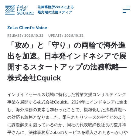
法律事務所ZeLoによる
最先端の法務メディア
ZeLo Client's Voice
RELEASE :
2025.10.22
UPDATE :
2025.10.22
「攻め」と「守り」の両輪で海外進
C
出を加速。日本発インドネシアで展
a
t
開するスタートアップの法務戦略―
e
株式会社Cquick
g
o
r
インサイドセールス領域に特化した営業支援コンサルティング
y
事業を展開する株式会社Cquick。2024年にインドネシアに進出
し、海外法務の要素も加わったことで、複雑化した法務課題へ
取
扱
の対応も急務となりました。限られたリソースの中でどのよう
領
域
に課題解決を図っているのか、同社の代表取締役社長の荒井祥
平さんに、法律事務所ZeLoのサービスを導入されたきっかけや
Z