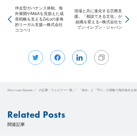
伴走型ガバナンス体制。海
現場と共に進化する労務支
外展開やM&Aを見据えた成
援。「相談できる文化」が
長戦略を支えるZeLoの多角
組織を変える─株式会社セ
的リーガル支援―株式会社
ブン‐イレブン・ジャパン
ココペリ
ZeLo Law Square
の記事・ウェビナー一覧
「攻め」と「守り」の両輪で海外進出を加速
Related Posts
関連記事