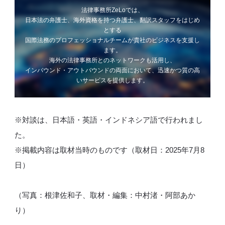
法律事務所ZeLoでは、
日本法の弁護士、海外資格を持つ弁護士、翻訳スタッフをはじめ
とする
国際法務のプロフェッショナルチームが貴社のビジネスを支援し
ます。
海外の法律事務所とのネットワークも活用し、
インバウンド・アウトバウンドの両面において、迅速かつ質の高
いサービスを提供します。
※対談は、日本語・英語・インドネシア語で行われまし
た。
※掲載内容は取材当時のものです（取材日：2025年7月8
日）
（写真：根津佐和子、取材・編集：中村渚・阿部あか
り）