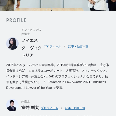
例
Z
e
PROFILE
L
o
インドネシア法
弁護士
M
フィエス
e
プロフィール
記事・動画一覧
タ ヴィク
m
トリア
b
e
2006年ペリタ・ハラパン大学卒業。2019年法律事務所ZeLo参画。 主な取
r
扱分野はM&A、ジェネラルコーポレート、人事労務、フィンテックなど。
’
インドネシア統一弁護士会PERADIのプロフェッショナル会員であり、執
s
筆も数多く手掛けている。ALB Women in Law Awards 2021 - Business
Development Lawyer of the Year を受賞。
S
t
o
弁護士
室井 剣太
r
プロフィール
記事・動画一覧
y