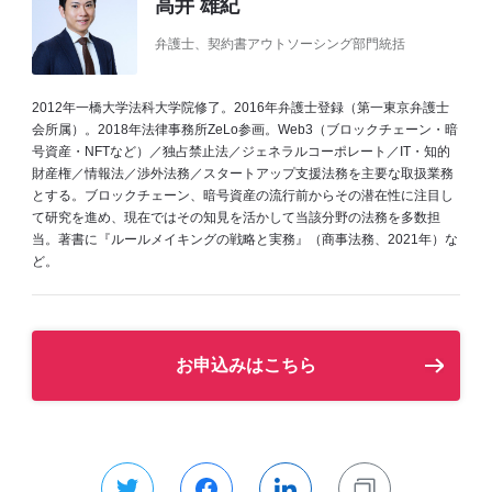
高井 雄紀
弁護士、契約書アウトソーシング部門統括
2012年一橋大学法科大学院修了。2016年弁護士登録（第一東京弁護士
会所属）。2018年法律事務所ZeLo参画。Web3（ブロックチェーン・暗
号資産・NFTなど）／独占禁止法／ジェネラルコーポレート／IT・知的
財産権／情報法／渉外法務／スタートアップ支援法務を主要な取扱業務
とする。ブロックチェーン、暗号資産の流行前からその潜在性に注目し
て研究を進め、現在ではその知見を活かして当該分野の法務を多数担
当。著書に『ルールメイキングの戦略と実務』（商事法務、2021年）な
ど。
お申込みはこちら