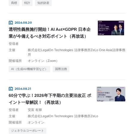
商標
特許
知的財産
2026.08.20
透明性義務施行開始！AI Act×GDPR 日本企
業が今備えるべき対応ポイント（再放送）
登壇者
主催
株式会社LegalOn Technologies 法律事務所ZeLo One Asia法律事務
所
開催場所
オンライン（Zoom）
AI（生成AI/機械学習など）
国際法務
2026.08.21
60分で学ぶ！2026年下半期の主要法改正 ポ
イント一挙解説！（再放送）
登壇者
安富 有輝
主催
株式会社LegalOn Technologies 法律事務所ZeLo
開催場所
オンライン
ジェネラルコーポレート