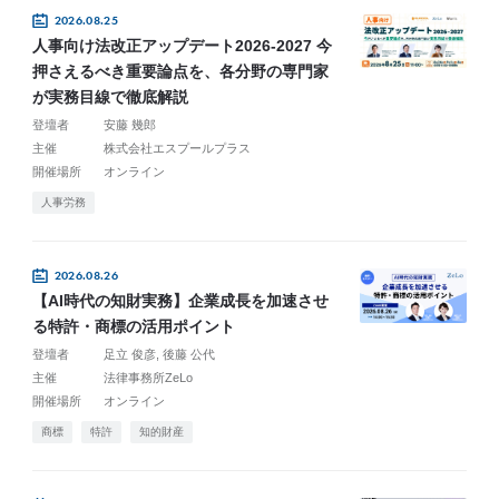
2026.08.25
人事向け法改正アップデート2026-2027 今
押さえるべき重要論点を、各分野の専門家
が実務目線で徹底解説
登壇者
安藤 幾郎
主催
株式会社エスプールプラス
開催場所
オンライン
人事労務
2026.08.26
【AI時代の知財実務】企業成長を加速させ
る特許・商標の活用ポイント
登壇者
足立 俊彦
後藤 公代
主催
法律事務所ZeLo
開催場所
オンライン
商標
特許
知的財産