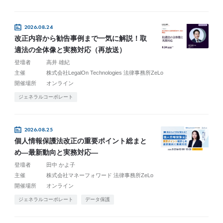
2026.08.24
改正内容から勧告事例まで一気に解説！取
適法の全体像と実務対応（再放送）
登壇者
高井 雄紀
主催
株式会社LegalOn Technologies 法律事務所ZeLo
開催場所
オンライン
ジェネラルコーポレート
2026.08.25
個人情報保護法改正の重要ポイント総まと
め―最新動向と実務対応―
登壇者
田中 かよ子
主催
株式会社マネーフォワード 法律事務所ZeLo
開催場所
オンライン
ジェネラルコーポレート
データ保護