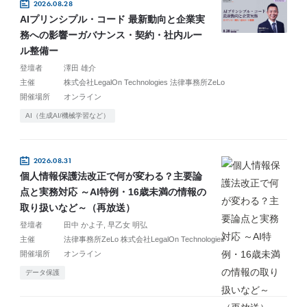
2026.08.28
AIプリンシプル・コード 最新動向と企業実
務への影響ーガバナンス・契約・社内ルー
ル整備ー
登壇者
澤田 雄介
主催
株式会社LegalOn Technologies 法律事務所ZeLo
開催場所
オンライン
AI（生成AI/機械学習など）
2026.08.31
個人情報保護法改正で何が変わる？主要論
点と実務対応 ～AI特例・16歳未満の情報の
取り扱いなど～（再放送）
登壇者
田中 かよ子
早乙女 明弘
主催
法律事務所ZeLo 株式会社LegalOn Technologies
開催場所
オンライン
データ保護