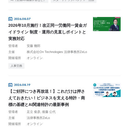
2026.08.07
2026年10月施行！改正同一労働同一賃金ガ
イドライン 制度・運用の見直しポイントと
実務対応
登壇者
安藤 幾郎
主催
株式会社On Technologies 法律事務所ZeLo
開催場所
オンライン
人事労務
2026.08.19
【ご好評につき再放送！】これだけは押さ
えておきたい！ビジネスを支える特許・商
標の基礎とAI関連特許の最新事例
登壇者
足立 俊彦
後藤 公代
主催
法律事務所ZeLo
開催場所
オンライン