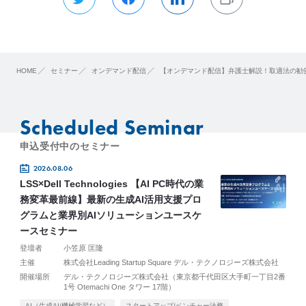
HOME
セミナー
オンデマンド配信
【オンデマンド配信】弁護士解説！取適法の勧告
Scheduled Seminar
申込受付中のセミナー
2026.08.06
LSS×Dell Technologies 【AI PC時代の業
務変革最前線】最新の生成AI活用支援プロ
グラムと業界別AIソリューションユースケ
ースセミナー
登壇者
小笠原 匡隆
主催
株式会社Leading Startup Square デル・テクノロジーズ株式会社
開催場所
デル・テクノロジーズ株式会社（東京都千代田区大手町一丁目2番
1号 Otemachi One タワー 17階）
AI（生成AI/機械学習など）
スタートアップ/ベンチャー法務