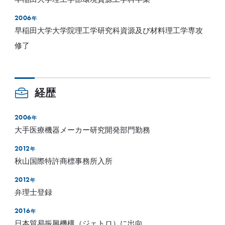
2006
年
早稲田大学大学院理工学研究科資源及び材料理工学専攻
修了
経歴
2006
年
大手医療機器メーカー研究開発部門勤務
2012
年
秋山国際特許商標事務所入所
2012
年
弁理士登録
2016
年
日本貿易振興機構（ジェトロ）に出向