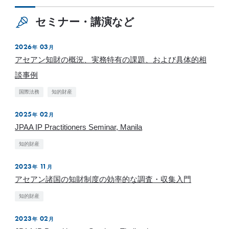
セミナー・講演など
2026
03
年
月
アセアン知財の概況、実務特有の課題、および具体的相
談事例
国際法務
知的財産
2025
02
年
月
JPAA IP Practitioners Seminar, Manila
知的財産
2023
11
年
月
アセアン諸国の知財制度の効率的な調査・収集入門
知的財産
2023
02
年
月