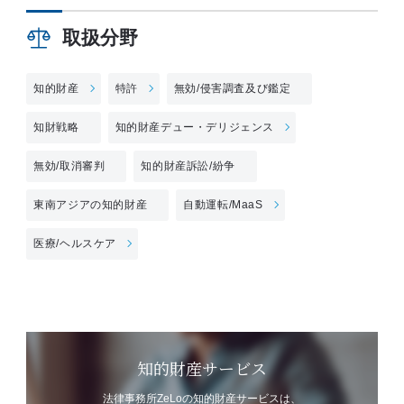
取扱分野
知的財産
特許
無効/侵害調査及び鑑定
知財戦略
知的財産デュー・デリジェンス
無効/取消審判
知的財産訴訟/紛争
東南アジアの知的財産
自動運転/MaaS
医療/ヘルスケア
知的財産サービス
法律事務所ZeLoの知的財産サービスは、