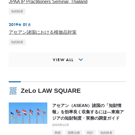
JPAA IP Practitioners Seminar, Thailand
知的財産
2019
01
年
月
アセアン諸国における模倣品対策
知的財産
VIEW ALL
ZeLo LAW SQUARE
アセアン（ASEAN）諸国の「知財情
報」を効率良く収集するには―東南ア
ジアの知財制度・実務の調査ガイド
2025年12月
商標
国際法務
特許
知的財産