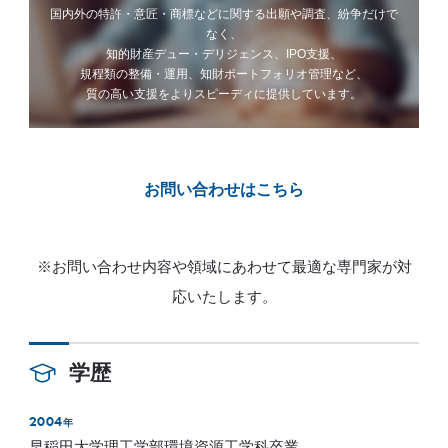
国内外の特許・意匠・商標などに関する出願や調査、紛争だけで
なく、
知的財産デュー・デリジェンス、IPO支援、
規程類の整備・運用、知財ポートフォリオ管理など、
質の高い支援をよりスピーディに提供しています。
お問い合わせはこちら
※お問い合わせ内容や領域にあわせて最適な専門家が対
応いたします。
学歴
2004
年
早稲田大学理工学部環境資源工学科卒業