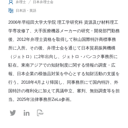
弁理士
日本弁理士会
日本語・英語
2006年早稲田大学大学院 理工学研究科 資源及び材料理工
学専攻修了、大手医療機器メーカーの研究・開発部門勤務
後、2012年弁理士資格を取得して秋山国際特許商標事務
所に入所。その後、弁理士会を通じて日本貿易振興機構
（ジェトロ）に2年出向し、ジェトロ・バンコク事務所に
駐在。東南アジアでの知財制度に関する情報の調査・広
報、日本企業の模倣品対策を中心とする知財活動の支援を
行う。2018年4月より帰国し、同事務所にて国内特許、外
国特許の権利化に加えて異議申立、審判、無効調査等を担
当。2025年法律事務所ZeLo参画。