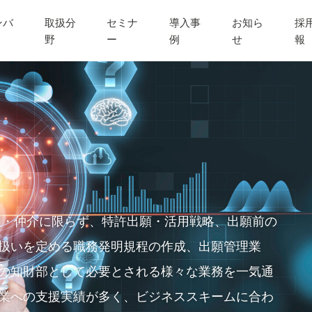
ンバ
取扱分
セミナ
導入事
お知ら
採
野
ー
例
せ
報
代理・仲介に限らず、特許出願・活用戦略、出願前の
扱いを定める職務発明規程の作成、出願管理業
の知財部として必要とされる様々な業務を一気通
業への支援実績が多く、ビジネススキームに合わ