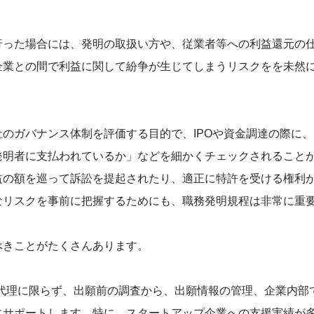
行った場合には、発明の取扱い方や、従業者等への利益還元の
企業との間で利益に関して紛争が生じてしまうリスクをを未然
のガバナンス体制を評価する目的で、IPOや資金調達の際に
発明者に支払われているか」などを細かくチェックされること
益の額を巡って訴訟を提起されたり、適正に特許を受ける権利
なリスクを事前に把握するためにも、職務発明規程は非常に重
べきことがたくさんあります。
の代理に限らず、出願前の調査から、出願情報の管理、企業内
にサポートします。特に、スタートアップ企業への支援実績が