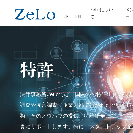
ZeLoについ
メ
JP
EN
て
ー
特許
法律事務所ZeLoでは、国内外の特許出願の
調査や侵害調査、企業内部で行われた発明の取
務・そのノウハウの提供、特許紛争まで、企業
貫にサポートします。特に、スタートアップ企