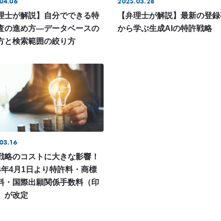
04.06
2025.03.28
理士が解説】自分でできる特
【弁理士が解説】最新の登録
査の進め方―データベースの
から学ぶ生成AIの特許戦略
方と検索範囲の絞り方
03.16
戦略のコストに大きな影響！
4年4月1日より特許料・商標
料・国際出願関係手数料（印
）が改定