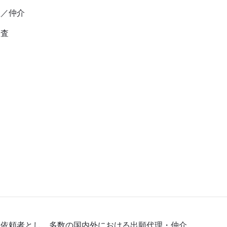
理／仲介
調査
を依頼者とし、多数の国内外における出願代理・仲介