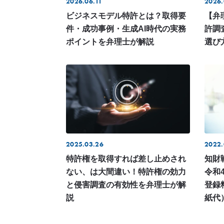
2026.06.11
2026.
ビジネスモデル特許とは？取得要
【弁
件・成功事例・生成AI時代の実務
許調
ポイントを弁理士が解説
選び
2025.03.26
2022.
特許権を取得すれば差し止めされ
知財
ない、は大間違い！特許権の効力
令和
と侵害調査の有効性を弁理士が解
登録
説
紙代