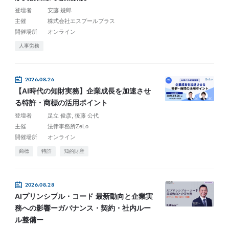
登壇者
安藤 幾郎
主催
株式会社エスプールプラス
開催場所
オンライン
人事労務
2026.08.26
【AI時代の知財実務】企業成長を加速させ
る特許・商標の活用ポイント
登壇者
足立 俊彦
後藤 公代
主催
法律事務所ZeLo
開催場所
オンライン
商標
特許
知的財産
2026.08.28
AIプリンシプル・コード 最新動向と企業実
務への影響ーガバナンス・契約・社内ルー
ル整備ー