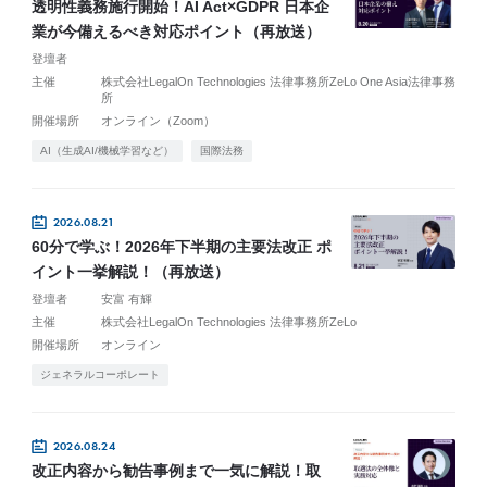
透明性義務施行開始！AI Act×GDPR 日本企
業が今備えるべき対応ポイント（再放送）
登壇者
主催
株式会社LegalOn Technologies 法律事務所ZeLo One Asia法律事務
所
開催場所
オンライン（Zoom）
AI（生成AI/機械学習など）
国際法務
2026.08.21
60分で学ぶ！2026年下半期の主要法改正 ポ
イント一挙解説！（再放送）
登壇者
安富 有輝
主催
株式会社LegalOn Technologies 法律事務所ZeLo
開催場所
オンライン
ジェネラルコーポレート
2026.08.24
改正内容から勧告事例まで一気に解説！取