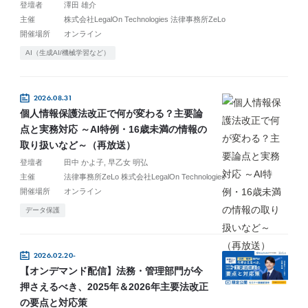
登壇者
澤田 雄介
主催
株式会社LegalOn Technologies 法律事務所ZeLo
開催場所
オンライン
AI（生成AI/機械学習など）
2026.08.31
個人情報保護法改正で何が変わる？主要論
点と実務対応 ～AI特例・16歳未満の情報の
取り扱いなど～（再放送）
登壇者
田中 かよ子
早乙女 明弘
主催
法律事務所ZeLo 株式会社LegalOn Technologies
開催場所
オンライン
データ保護
2026.02.20-
【オンデマンド配信】法務・管理部門が今
押さえるべき、2025年＆2026年主要法改正
の要点と対応策