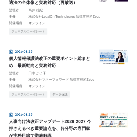
適法の全体像と実務対応（再放送）
登壇者
高井 雄紀
主催
株式会社LegalOn Technologies 法律事務所ZeLo
開催場所
オンライン
ジェネラルコーポレート
2026.08.25
個人情報保護法改正の重要ポイント総まと
め―最新動向と実務対応―
登壇者
田中 かよ子
主催
株式会社マネーフォワード 法律事務所ZeLo
開催場所
オンライン
ジェネラルコーポレート
データ保護
2026.08.25
人事向け法改正アップデート2026-2027 今
押さえるべき重要論点を、各分野の専門家
が実務目線で徹底解説