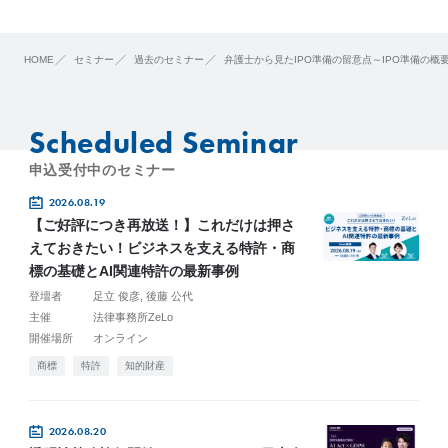
HOME
セミナー
過去のセミナー
弁護士から見たIPO準備の留意点～IPO準備の概
Scheduled Seminar
申込受付中のセミナー
2026.08.19
【ご好評につき再放送！】これだけは押さ
えておきたい！ビジネスを支える特許・商
標の基礎とAI関連特許の最新事例
登壇者
足立 俊彦
後藤 公代
主催
法律事務所ZeLo
開催場所
オンライン
商標
特許
知的財産
2026.08.20