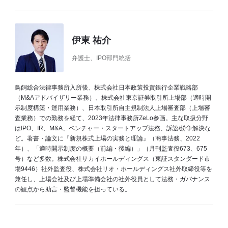
伊東 祐介
弁護士、IPO部門統括
鳥飼総合法律事務所入所後、株式会社日本政策投資銀行企業戦略部
（M&Aアドバイザリー業務）、株式会社東京証券取引所上場部（適時開
示制度構築・運用業務）、日本取引所自主規制法人上場審査部（上場審
査業務）での勤務を経て、2023年法律事務所ZeLo参画。主な取扱分野
はIPO、IR、M&A、ベンチャー・スタートアップ法務、訴訟/紛争解決な
ど。著書・論文に『新規株式上場の実務と理論』（商事法務、2022
年）、「適時開示制度の概要（前編・後編）」（月刊監査役673、675
号）など多数。株式会社サカイホールディングス（東証スタンダード市
場9446）社外監査役、株式会社リオ・ホールディングス社外取締役等を
兼任し、上場会社及び上場準備会社の社外役員として法務・ガバナンス
の観点から助言・監督機能を担っている。