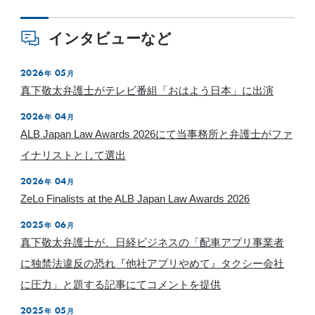
インタビューなど
2026
05
年
月
真下敬太弁護士がテレビ番組「おはよう日本」に出演
2026
04
年
月
ALB Japan Law Awards 2026にて当事務所と弁護士がファ
イナリストとして選出
2026
04
年
月
ZeLo Finalists at the ALB Japan Law Awards 2026
2025
06
年
月
真下敬太弁護士が、日経ビジネスの「配車アプリ事業者
に独禁法違反の恐れ『他社アプリやめて』タクシー会社
に圧力」と題する記事にてコメントを提供
2025
05
年
月