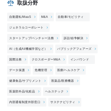
取扱分野
自動運転/MaaS
M&A
自動車/モビリティ
ジェネラルコーポレート
スタートアップ/ベンチャー法務
訴訟/紛争解決
AI（生成AI/機械学習など）
パブリックアフェアーズ
国際法務
クロスボーダーM&A
インバウンド
データ保護
危機管理
医療/ヘルスケア
健康食品/サプリメント
医薬品/医療機器
医薬部外品/化粧品
ヘルステック
内部通報制度外部窓口
サステナビリティ