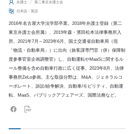
弁護士
第二東京弁護士会
日本語・英語
2016年名古屋大学法学部卒業。2018年弁護士登録（第二
東京弁護士会所属）、2019年森・濱田松本法律事務所入
所。2021年7月～2023年6月、国土交通省自動車局（現
「物流・自動車局」）に出向（旅客課専門官（併）保障制
度参事官室企画調整官）し、自動運転やMaaSに関するル
ール整備を含め自動車行政に広く従事。2023年8月、法律
事務所ZeLo参画。主な取扱分野は、M&A、ジェネラルコ
ーポレート、訴訟/紛争解決、自動車/モビリティ、自動運
転、MaaS、パブリックアフェアーズ、国際法務など。