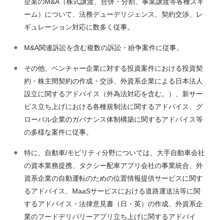
企業のM&A（株式譲渡、合併・分割、事業譲渡等各種スキ
ーム）について、法務デューデリジェンス、契約交渉、レ
ギュレーション対応に数多く従事。
M&A関連訴訟を含む複数の訴訟・紛争案件に従事。
その他、ベンチャー企業に対する投資案件における投資契
約・株主間契約の作成・交渉、外資系企業による日本法人
設立に関するアドバイス（外為法対応を含む。）、新サー
ビス立ち上げにおける各種規制法に関するアドバイス、グ
ローバル企業のガバナンス体制構築に関するアドバイス等
の多様な案件に従事。
特に、自動車/モビリティ分野については、大手自動車会社
の資本業務提携、タクシー配車アプリ会社の事業統合、外
資系企業の自動運転のための位置情報提供サービスに関す
るアドバイス、MaaSサービスにおける道路運送法等に関
するアドバイス・法律意見書（日・英）の作成、外資系企
業のフードデリバリーアプリ立ち上げに関するアドバイ