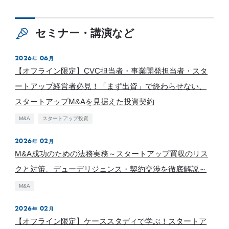
セミナー・講演など
2026
06
年
月
【オフライン限定】CVC担当者・事業開発担当者・スタ
ートアップ経営者必見！「まず出資」で終わらせない、
スタートアップM&Aを見据えた投資契約
M&A
スタートアップ投資
2026
02
年
月
M&A成功のための法務実務～スタートアップ買収のリス
クと対策、デューデリジェンス・契約交渉を徹底解説～
M&A
2026
02
年
月
【オフライン限定】ケーススタディで学ぶ！スタートア