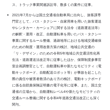
ス、トラック事業関連訴訟等、数多くの案件に従事。
2021年7月からは国土交通省自動車局に出向し、旅客課専
門官として、バス・タクシー・自家用車を用いた旅客運送
やレンタカー・カーシェアに関する法令（道路運送法等）
の解釈・運用・改正、自動運転車を用いたバス・タクシー
事業に関するルール整備、過疎地等における地域交通確保
のための制度・運用改善方策の検討、地域公共交通の
「リ・デザイン」のための令和5年地域公共交通活性化再
生法・道路運送法改正等に従事したほか、保障制度参事官
室企画調整官として、自動運転車や新たなモビリティ（電
動キックボード、自動配送ロボット等）が事故を起こした
際の責任や被害者救済のあり方の検討、電動キックボード
に係る自賠責保険証明書の電子化等に従事。また、国土交
通省の立場から、自動運転レベル4や新たなモビリティの
交通ルール整備に関する令和4年道路交通法改正にも深く
関与。