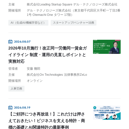
主催
株式会社Leading Startup Square デル・テクノロジーズ株式会社
開催場所
デル・テクノロジーズ株式会社（東京都千代田区大手町一丁目2番
1号 Otemachi One タワー 17階）
AI（生成AI/機械学習など）
スタートアップ/ベンチャー法務
2026.08.07
2026年10月施行！改正同一労働同一賃金ガ
イドライン 制度・運用の見直しポイントと
実務対応
登壇者
安藤 幾郎
主催
株式会社On Technologies 法律事務所ZeLo
開催場所
オンライン
人事労務
2026.08.19
【ご好評につき再放送！】これだけは押さ
えておきたい！ビジネスを支える特許・商
標の基礎とAI関連特許の最新事例