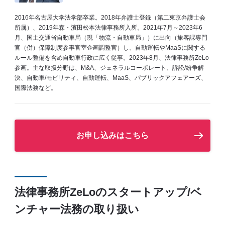
2016年名古屋大学法学部卒業。2018年弁護士登録（第二東京弁護士会
所属）、2019年森・濱田松本法律事務所入所。2021年7月～2023年6
月、国土交通省自動車局（現「物流・自動車局」）に出向（旅客課専門
官（併）保障制度参事官室企画調整官）し、自動運転やMaaSに関する
ルール整備を含め自動車行政に広く従事。2023年8月、法律事務所ZeLo
参画。主な取扱分野は、M&A、ジェネラルコーポレート、訴訟/紛争解
決、自動車/モビリティ、自動運転、MaaS、パブリックアフェアーズ、
国際法務など。
お申し込みはこちら
法律事務所ZeLoのスタートアップ/ベ
ンチャー法務の取り扱い