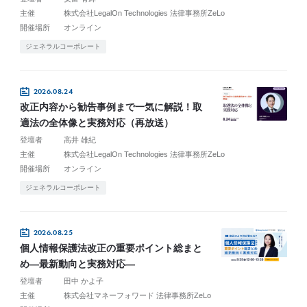
主催
株式会社LegalOn Technologies 法律事務所ZeLo
開催場所
オンライン
ジェネラルコーポレート
2026.08.24
改正内容から勧告事例まで一気に解説！取
適法の全体像と実務対応（再放送）
登壇者
高井 雄紀
主催
株式会社LegalOn Technologies 法律事務所ZeLo
開催場所
オンライン
ジェネラルコーポレート
2026.08.25
個人情報保護法改正の重要ポイント総まと
め―最新動向と実務対応―
登壇者
田中 かよ子
主催
株式会社マネーフォワード 法律事務所ZeLo