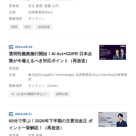
登壇者
足立 俊彦
後藤 公代
主催
法律事務所ZeLo
開催場所
オンライン
商標
特許
知的財産
2026.08.20
透明性義務施行開始！AI Act×GDPR 日本企
業が今備えるべき対応ポイント（再放送）
登壇者
主催
株式会社LegalOn Technologies 法律事務所ZeLo One Asia法律事務
所
開催場所
オンライン（Zoom）
AI（生成AI/機械学習など）
国際法務
2026.08.21
60分で学ぶ！2026年下半期の主要法改正 ポ
イント一挙解説！（再放送）
登壇者
安富 有輝