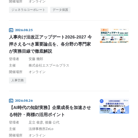
開催場所
オンライン
ジェネラルコーポレート
データ保護
2026.08.25
人事向け法改正アップデート2026-2027 今
押さえるべき重要論点を、各分野の専門家
が実務目線で徹底解説
登壇者
安藤 幾郎
主催
株式会社エスプールプラス
開催場所
オンライン
人事労務
2026.08.26
【AI時代の知財実務】企業成長を加速させ
る特許・商標の活用ポイント
登壇者
足立 俊彦
後藤 公代
主催
法律事務所ZeLo
開催場所
オンライン