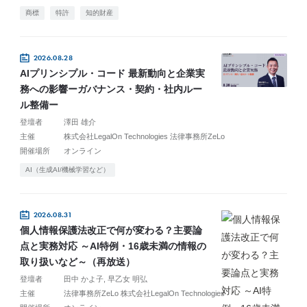
商標
特許
知的財産
2026.08.28
AIプリンシプル・コード 最新動向と企業実
務への影響ーガバナンス・契約・社内ルー
ル整備ー
登壇者
澤田 雄介
主催
株式会社LegalOn Technologies 法律事務所ZeLo
開催場所
オンライン
AI（生成AI/機械学習など）
2026.08.31
個人情報保護法改正で何が変わる？主要論
点と実務対応 ～AI特例・16歳未満の情報の
取り扱いなど～（再放送）
登壇者
田中 かよ子
早乙女 明弘
主催
法律事務所ZeLo 株式会社LegalOn Technologies