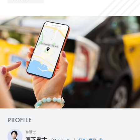
e
L
o
C
l
i
e
n
t
’
s
V
o
i
c
PROFILE
e
導
弁護士
入
事
真下 敬太