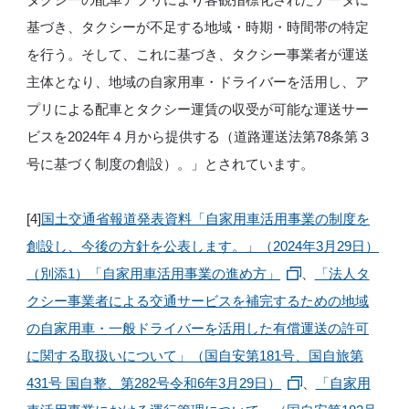
基づき、タクシーが不足する地域・時期・時間帯の特定
を行う。そして、これに基づき、タクシー事業者が運送
主体となり、地域の自家用車・ドライバーを活用し、ア
プリによる配車とタクシー運賃の収受が可能な運送サー
ビスを2024年４月から提供する（道路運送法第78条第３
号に基づく制度の創設）。」とされています。
[4]
国土交通省報道発表資料「自家用車活用事業の制度を
創設し、今後の方針を公表します。」（2024年3月29日）
（別添1）「自家用車活用事業の進め方」
、
「法人タ
クシー事業者による交通サービスを補完するための地域
の自家用車・一般ドライバーを活用した有償運送の許可
に関する取扱いについて」（国自安第181号、国自旅第
431号 国自整、第282号令和6年3月29日）
、
「自家用