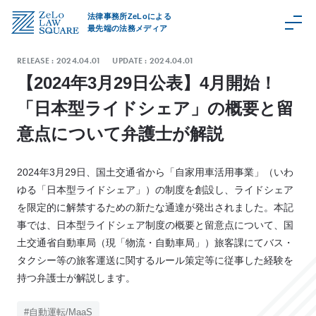
法律事務所ZeLoによる
最先端の法務メディア
RELEASE :
2024.04.01
UPDATE :
2024.04.01
【2024年3月29日公表】4月開始！
「日本型ライドシェア」の概要と留
C
意点について弁護士が解説
a
t
e
2024年3月29日、国土交通省から「自家用車活用事業」（いわ
g
ゆる「日本型ライドシェア」）の制度を創設し、ライドシェア
o
を限定的に解禁するための新たな通達が発出されました。本記
r
事では、日本型ライドシェア制度の概要と留意点について、国
y
土交通省自動車局（現「物流・自動車局」）旅客課にてバス・
取
タクシー等の旅客運送に関するルール策定等に従事した経験を
扱
領
持つ弁護士が解説します。
域
Z
#自動運転/MaaS