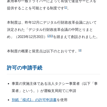
家用車や一般ドライバーによって有償で運送サービスを
[
1
]
提供することを可能とする制度です
。
本制度は、昨年12月にデジタル行財政改革会議において
決定された「デジタル行財政改革会議の中間とりまと
[
2
][
3
]
め」（2023年12月20日）
を踏まえて創設されました。
[
4
]
本制度の概要と留意点は以下のとおりです。
許可の申請手続
事業の実施主体である法人タクシー事業者（以下「事
業者」という。）が運輸支局宛てに申請
別紙「様式1」の許可申請書
を使用