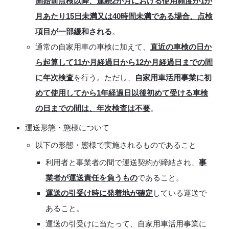
開始前点検以降、連続2か月における使用頻度が1か
月あたり15日未満又は40時間未満である場合、点検
項目が一部緩和される
。
通常の自家用車の車検に加えて、
直近の車検の日か
ら起算して11か月経過日から12か月経過日までの間
に年次検査
を行う。ただし、
自家用車活用事業に初
めて使用してから1年経過日以後初めて受ける車検
の日までの間は、年次検査は不要
。
運送形態・態様について
以下の形態・態様で実施されるものであること
利用者と事業者の間で運送契約が締結され、
事
業者が運送責任を負うもの
であること。
運送の引受け時に発着地が確定
している運送で
あること。
運送の引受けに当たって、自家用車活用事業に