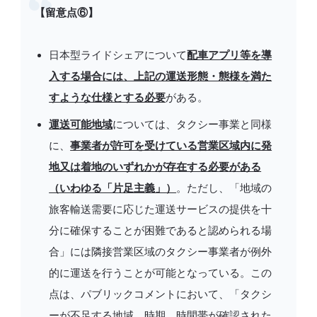
【留意点⑥】
日本型ライドシェアについて
配車アプリ等を導
入する場合には、上記の運送形態・態様を満た
すような仕様とする必要
がある。
運送可能地域
については、タクシー事業と同様
に、
事業者が許可を受けている営業区域内に発
地又は着地のいずれかが存在する必要がある
（いわゆる「片足主義」）
。ただし、「地域の
旅客輸送需要に応じた運送サービスの提供を十
分に確保することが困難であると認められる場
合」には隣接営業区域のタクシー事業者が例外
的に運送を行うことが可能となっている。この
点は、パブリックコメントにおいて、「タクシ
ーが不足する地域、時期、時間帯が確認された