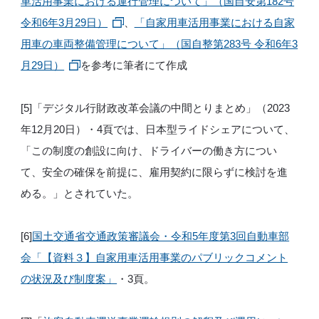
車活用事業における運行管理について」（国自安第182号
令和6年3月29日）
、
「自家用車活用事業における自家
用車の車両整備管理について」（国自整第283号 令和6年3
月29日）
を参考に筆者にて作成
[5]「デジタル行財政改革会議の中間とりまとめ」（2023
年12月20日）・4頁では、日本型ライドシェアについて、
「この制度の創設に向け、ドライバーの働き方につい
て、安全の確保を前提に、雇用契約に限らずに検討を進
める。」とされていた。
[6]
国土交通省交通政策審議会・令和5年度第3回自動車部
会「【資料３】自家用車活用事業のパブリックコメント
の状況及び制度案」
・3頁。