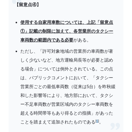
【留意点④】
使用する自家用車数については、上記「留意点
①」記載の制限に加えて、各営業所のタクシー
車両数の範囲内である必要
がある。
ただし、「許可対象地域の営業所の車両数が著
しく少ないなど、地方運輸局長等が必要と認め
る場合」については例外とされている。この点
は、パブリックコメントにおいて、「タクシー
営業所ごとの最低車両数（従来は5台）を昨秋緩
和した影響等により、地方部において、タクシ
ー不足車両数が営業区域内のタクシー車両数を
超える時間帯等もあり得るとの指摘」があった
[
6
]
ことを踏まえて追加されたものである
。