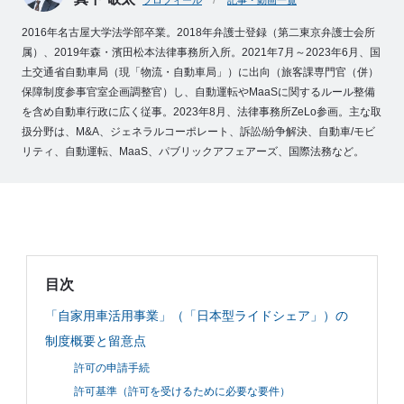
プロフィール
記事・動画一覧
例
2016年名古屋大学法学部卒業。2018年弁護士登録（第二東京弁護士会所
Z
属）、2019年森・濱田松本法律事務所入所。2021年7月～2023年6月、国
e
土交通省自動車局（現「物流・自動車局」）に出向（旅客課専門官（併）
L
保障制度参事官室企画調整官）し、自動運転やMaaSに関するルール整備
o
を含め自動車行政に広く従事。2023年8月、法律事務所ZeLo参画。主な取
M
扱分野は、M&A、ジェネラルコーポレート、訴訟/紛争解決、自動車/モビ
e
リティ、自動運転、MaaS、パブリックアフェアーズ、国際法務など。
m
b
e
r
’
目次
s
S
「自家用車活用事業」（「日本型ライドシェア」）の
t
制度概要と留意点
o
許可の申請手続
r
許可基準（許可を受けるために必要な要件）
y