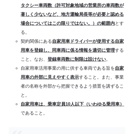
タクシー車両数（許可対象地域の営業所の車両数が
著しく少ないなど、地方運輸局長等が必要と認める
場合についてはこの限りではない。）の範囲内
とす
る。
契約関係にある
自家用車ドライバーが使用する自家
用車を登録し、同車両に係る情報を適切に管理
する
こと。なお、
登録車両数に制限は設けない
。
自家用車活用事業の用に供する車両である旨を
自家
用車の外部に見えやすく表示
すること。また、事業
者の名称を外部から把握できるよう措置を講ずるこ
と。
自家用車は、乗車定員10人以下（いわゆる乗用車）
であること。