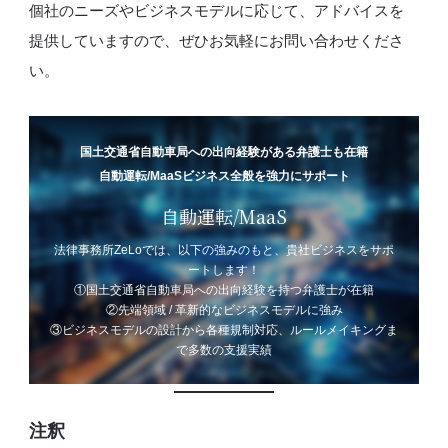
個社のニーズやビジネスモデルに応じて、アドバイスを
提供していますので、ぜひお気軽にお問い合わせくださ
い。
国土交通省自動車局への出向経験がある弁護士も在籍
自動運転/MaaSビジネス全般を強力にサポート
自動運転/MaaS
法律事務所ZeLoでは、以下の強みのもと、貴社ビジネスをサポ
ートします！
①国土交通省自動車局への出向経験を持つ弁護士が在籍
②先端領域 / 革新的なビジネスモデルに強み
③ビジネスモデルの設計から各種規制対応、ルールメイキングま
で多数の支援実績
注釈