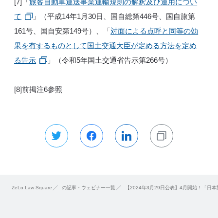
[7]「
旅客自動車運送事業運輸規則の解釈及び運用につい
て
」（平成14年1月30日、国自総第446号、国自旅第
161号、国自安第149号）、「
対面による点呼と同等の効
果を有するものとして国土交通大臣が定める方法を定め
る告示
」（令和5年国土交通省告示第266号）
[8]前掲注6参照
ZeLo Law Square
の記事・ウェビナー一覧
【2024年3月29日公表】4月開始！「