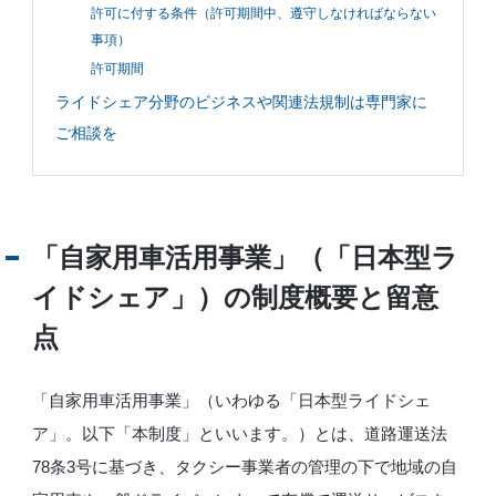
許可に付する条件（許可期間中、遵守しなければならない
所
属
事項）
メ
ン
許可期間
バ
ー
ライドシェア分野のビジネスや関連法規制は専門家に
の
想
い
ご相談を
JP
EN
「自家用車活用事業」（「日本型ラ
イドシェア」）の制度概要と留意
点
「自家用車活用事業」（いわゆる「日本型ライドシェ
ア」。以下「本制度」といいます。）とは、道路運送法
78条3号に基づき、タクシー事業者の管理の下で地域の自