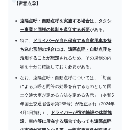
【留意点⑤】
遠隔点呼・自動点呼を実施する場合は、タクシ
ー事業と同様の規制を遵守する必要
がある。
特に、
ドライバーが自ら保有する自家用車を持
ち込む形態の場合には、遠隔点呼・自動点呼を
活用することが想定
されるため、その規制の内
容を十分に確認しておく必要がある。
なお、遠隔点呼・自動点呼については、「対面
による点呼と同等の効果を有するものとして国
土交通大臣が定める方法を定める告示」（令和5
年国土交通省告示第266号）が改正され（2024年
4月1日施行）、
ドライバーが宿泊施設や休憩施
設、車内等に所在する場合であっても遠隔点呼
の実施が可能となる等、一部実施要件が緩和さ