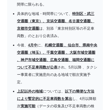
間帯に限られる。
具体的な地域・時間帯について、
特別区・武三
交通圏（東京）、京浜交通圏、名古屋交通圏、
京都市交通圏
は、別添「東京特別区等の不足車
両数」のとおり公表済み。
今後、
4月中
に、
札幌交通圏 、仙台市、県南中央
交通圏（埼玉）、千葉交通圏 、大阪市域交通圏
、神戸市域交通圏、広島交通圏、福岡交通圏に
ついて不足車両数が公表
され、5月以降 、タクシ
ー事業者に実施意向のある地域で順次実施予
定。
上記以外の地域
については、
以下の簡便な方法
により暫定的に不足車両数を算出
し、4月以降順
次
実施可能
（データの収集及び不足車両数の検