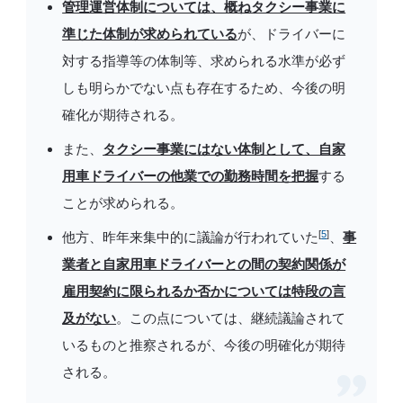
管理運営体制については、概ねタクシー事業に
準じた体制が求められている
が、ドライバーに
対する指導等の体制等、求められる水準が必ず
しも明らかでない点も存在するため、今後の明
確化が期待される。
また、
タクシー事業にはない体制として、自家
用車ドライバーの他業での勤務時間を把握
する
ことが求められる。
[
5
]
他方、昨年来集中的に議論が行われていた
、
事
業者と自家用車ドライバーとの間の契約関係が
雇用契約に限られるか否かについては特段の言
及がない
。この点については、継続議論されて
いるものと推察されるが、今後の明確化が期待
される。