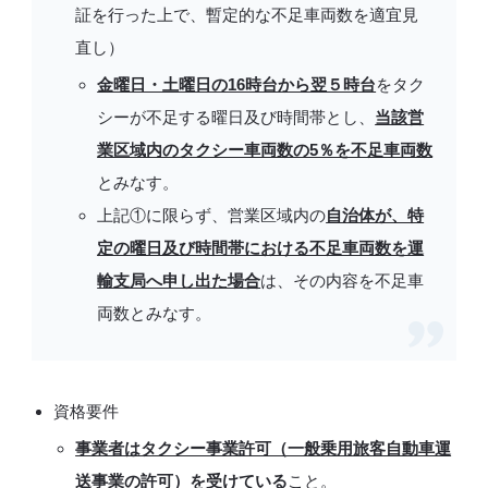
証を行った上で、暫定的な不足車両数を適宜見
直し）
金曜日・土曜日の16時台から翌５時台
をタク
シーが不足する曜日及び時間帯とし、
当該営
業区域内のタクシー車両数の5％を不足車両数
とみなす。
上記①に限らず、営業区域内の
自治体が、特
定の曜日及び時間帯における不足車両数を運
輸支局へ申し出た場合
は、その内容を不足車
両数とみなす。
資格要件
事業者はタクシー事業許可（一般乗用旅客自動車運
送事業の許可）を受けている
こと。