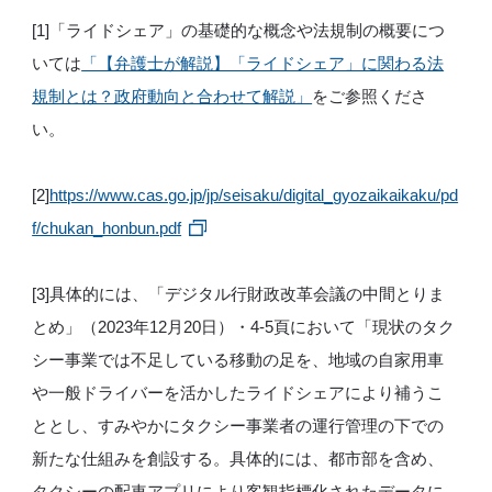
[1]「ライドシェア」の基礎的な概念や法規制の概要につ
いては
「【弁護士が解説】「ライドシェア」に関わる法
規制とは？政府動向と合わせて解説」
をご参照くださ
い。
[2]
https://www.cas.go.jp/jp/seisaku/digital_gyozaikaikaku/pd
f/chukan_honbun.pdf
[3]具体的には、「デジタル行財政改革会議の中間とりま
とめ」（2023年12月20日）・4-5頁において「現状のタク
シー事業では不足している移動の足を、地域の自家用車
や一般ドライバーを活かしたライドシェアにより補うこ
ととし、すみやかにタクシー事業者の運行管理の下での
新たな仕組みを創設する。具体的には、都市部を含め、
タクシーの配車アプリにより客観指標化されたデータに