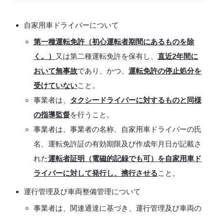
自家用車ドライバーについて
第一種運転免許（初心運転者期間にあるものを除
く。）
又は第二種運転免許を保有し、
直近2年間に
おいて無事故
であり、かつ、
運転免許の停止処分を
受けていない
こと。
事業者は、
タクシードライバーに対するものと同様
の指導監督
を行うこと。
事業者は、事業者の名称、自家用車ドライバーの氏
名、運転免許証の有効期限及び作成年月日が記載さ
れた
運転者証明（電磁的記録でも可）を自家用車ド
ライバーに対して発行し、携行させる
こと。
運行管理及び車両整備管理について
事業者は、関連通達に基づき、運行管理及び車両の