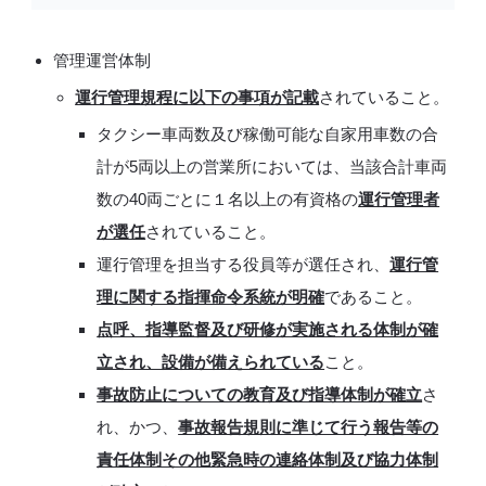
管理運営体制
運行管理規程に以下の事項が記載
されていること。
タクシー車両数及び稼働可能な自家用車数の合
計が5両以上の営業所においては、当該合計車両
数の40両ごとに１名以上の有資格の
運行管理者
が選任
されていること。
運行管理を担当する役員等が選任され、
運行管
理に関する指揮命令系統が明確
であること。
点呼、指導監督及び研修が実施される体制が確
立され、設備が備えられている
こと。
事故防止についての教育及び指導体制が確立
さ
れ、かつ、
事故報告規則に準じて行う報告等の
責任体制その他緊急時の連絡体制及び協力体制