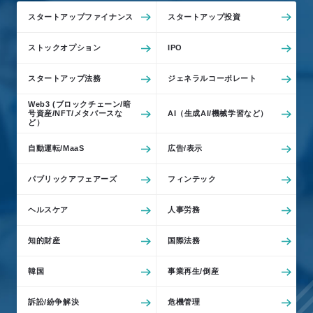
スタートアップファイナンス
スタートアップ投資
ストックオプション
IPO
スタートアップ法務
ジェネラルコーポレート
Web3 (ブロックチェーン/暗
号資産/NFT/メタバースな
AI（生成AI/機械学習など）
ど）
自動運転/MaaS
広告/表示
パブリックアフェアーズ
フィンテック
ヘルスケア
人事労務
知的財産
国際法務
韓国
事業再生/倒産
訴訟/紛争解決
危機管理