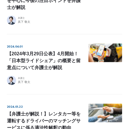
を中心に今後の注目ポイントを弁護
e
士が解説
L
o
弁護士
真下 敬太
C
l
i
2024.04.01
e
【2024年3月29日公表】4月開始！
n
「日本型ライドシェア」の概要と留
t
意点について弁護士が解説
’
s
弁護士
真下 敬太
V
o
i
c
2024.01.22
e
【弁護士が解説！】レンタカー等を
導
運転するドライバーのマッチングサ
入
事
ービスに係る適法性解釈の動向