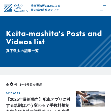
法律事務所ZeLoによる
最先端の法務メディア
Keita-mashita's Posts and
Videos list
C
a
真下敬太の記事一覧
t
e
g
o
r
6
y
全
件
1〜6件目を表示
取
2025.05.15
扱
領
【2025年最新動向】配車アプリに対
域
する規制はどう変わる？手数料規制
Z