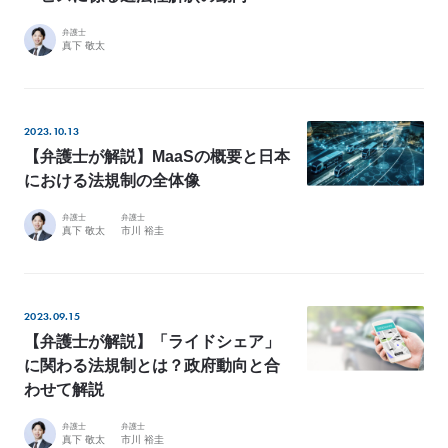
例
弁護士
Z
真下 敬太
e
L
o
2023.10.13
M
【弁護士が解説】MaaSの概要と日本
e
における法規制の全体像
m
b
弁護士
弁護士
真下 敬太
市川 裕圭
e
r
’
s
2023.09.15
【弁護士が解説】「ライドシェア」
S
に関わる法規制とは？政府動向と合
t
わせて解説
o
r
弁護士
弁護士
y
真下 敬太
市川 裕圭