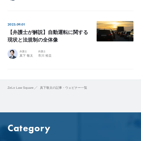
所
属
メ
ン
バ
2023.09.01
ー
の
【弁護士が解説】自動運転に関する
想
い
現状と法規制の全体像
弁護士
弁護士
真下 敬太
市川 裕圭
JP
EN
ZeLo Law Square
真下敬太の記事・ウェビナー一覧
Category