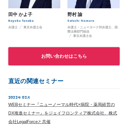
田中 かよ子
野村 諭
Kayoko Tanaka
Satoshi Nomura
弁護士
東京弁護士会
弁護士・ニューヨーク州弁護士、国
際法務部門統括
東京弁護士会
お問い合わせはこちら
直近の関連セミナー
2022
02
年
月
WEBセミナー『ニューノーマル時代×病院・薬局経営の
DX推進セミナー』をジェイフロンティア株式会社、株式
会社LegalForceと共催