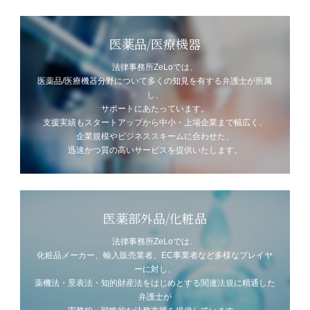
医薬品/医療機器
法律事務所ZeLoでは、
医薬品/医療機器分野について多くの知見を有する弁護士が所属
し、
サポートにあたっています。
支援実績もスタートアップから中小・上場企業まで幅広く、
企業規模やビジネススキームに合わせた、
迅速かつ質の高いサービスを提供いたします。
医薬部外品/化粧品
法律事務所ZeLoでは、
化粧品メーカー、輸入販売業者、EC事業者など多様なプレイヤ
ーに対し、
薬機法・景表法・知的財産法をはじめとする関連法規に精通した
弁護士が