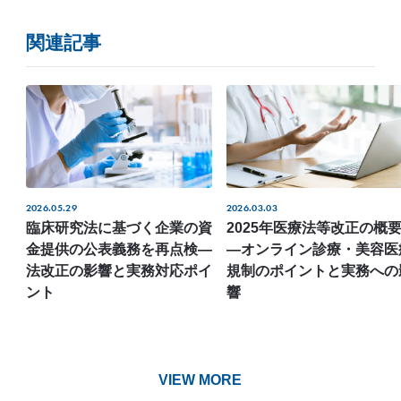
関連記事
2026.05.29
2026.03.03
臨床研究法に基づく企業の資
2025年医療法等改正の概
金提供の公表義務を再点検―
―オンライン診療・美容医
法改正の影響と実務対応ポイ
規制のポイントと実務への
ント
響
VIEW MORE