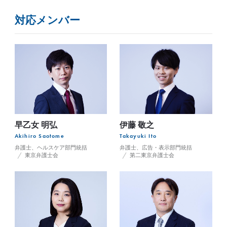
対応メンバー
早乙女 明弘
伊藤 敬之
Akihiro Saotome
Takayuki Ito
弁護士、ヘルスケア部門統括
弁護士、広告・表示部門統括
東京弁護士会
第二東京弁護士会