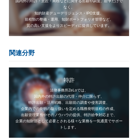
国内外の特許・意匠・商標などに関する出願や調査、紛争だけで
なく、
知的財産デューデリジェンス・IPO支援、
規程類の整備・運用、知財ポートフォリオ管理など、
質の高い支援をよりスピーディに提供しています。
関連分野
特許
法律事務所ZeLoでは、
国内外の特許出願の代理・仲介に限らず、
特許出願・活用戦略、出願前の調査や侵害調査、
企業内での発明の取り扱いを定める職務発明規程の作成、
出願管理業務やそのノウハウの提供、特許紛争対応まで、
企業の知財部として必要とされる様々な業務を一気通貫でサポー
トします。