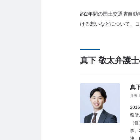
約2年間の国土交通省自動
ける想いなどについて、コ
真下 敬太
弁護士
真下
弁護
20
務所
（併
事。
決、