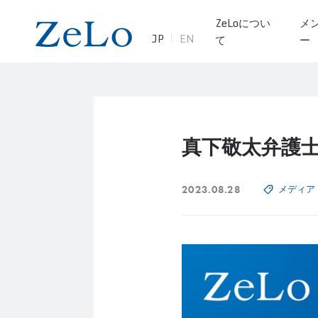
ZeLoについ
メ
JP
EN
て
ー
真下敬太弁護
2023.08.28
メディア