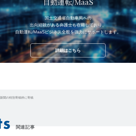
自動運転/MaaS
国土交通省自動車局への
出向経験がある弁護士も在籍しており、
自動運転/MaaSビジネス全般を強力にサポートします。
詳細はこちら
新聞の特別寄稿枠に寄稿
ts
関連記事