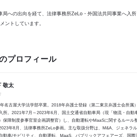
車局への出向を経て、法律事務所ZeLo・外国法共同事業へ入
メントしています。
のプロフィール
 敬太
士
16年名古屋大学法学部卒業。2018年弁護士登録（第二東京弁護士会所属
入所。2021年7月～2023年6月、国土交通省自動車局（現「物流・自
）保障制度参事官室企画調整官）し、自動運転やMaaSに関するルール
2023年8月、法律事務所ZeLo参画。主な取扱分野は、M&A、ジェネラ
自動車/モビリティ、自動運転、MaaS、パブリックアフェアーズ、国際