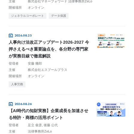
主催
株式会社マネーフォワード 法律事務所ZeLo
開催場所
オンライン
ジェネラルコーポレート
データ保護
2026.08.25
人事向け法改正アップデート2026-2027 今
押さえるべき重要論点を、各分野の専門家
が実務目線で徹底解説
登壇者
安藤 幾郎
主催
株式会社エスプールプラス
開催場所
オンライン
人事労務
2026.08.26
【AI時代の知財実務】企業成長を加速させ
る特許・商標の活用ポイント
登壇者
足立 俊彦
後藤 公代
主催
法律事務所ZeLo