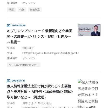
開催場所
オンライン
商標
特許
知的財産
2026.08.28
AIプリンシプル・コード 最新動向と企業実
務への影響ーガバナンス・契約・社内ルー
ル整備ー
登壇者
澤田 雄介
主催
株式会社LegalOn Technologies 法律事務所ZeLo
開催場所
オンライン
AI（生成AI/機械学習など）
2026.08.31
個人情報保護法改正で何が変わる？主要論
点と実務対応 ～AI特例・16歳未満の情報の
取り扱いなど～（再放送）
登壇者
田中 かよ子
早乙女 明弘