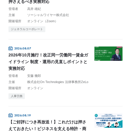
押さえるべき実務対応
登壇者
高井 雄紀
主催
ソーシャルワイヤー株式会社
開催場所
オンライン（Zoom）
ジェネラルコーポレート
2026.08.07
2026年10月施行！改正同一労働同一賃金ガ
イドライン 制度・運用の見直しポイントと
実務対応
登壇者
安藤 幾郎
主催
株式会社On Technologies 法律事務所ZeLo
開催場所
オンライン
人事労務
2026.08.19
【ご好評につき再放送！】これだけは押さ
えておきたい！ビジネスを支える特許・商