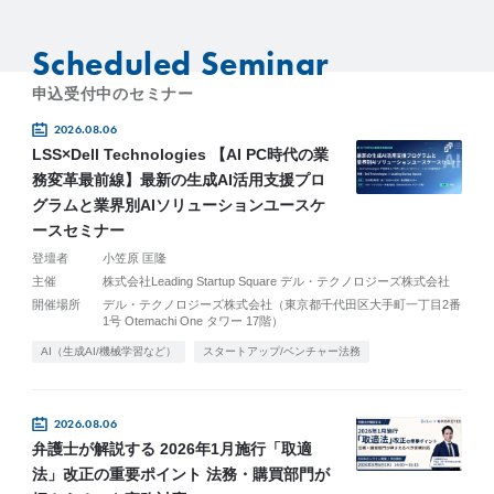
Scheduled Seminar
申込受付中のセミナー
2026.08.06
LSS×Dell Technologies 【AI PC時代の業
務変革最前線】最新の生成AI活用支援プロ
グラムと業界別AIソリューションユースケ
ースセミナー
登壇者
小笠原 匡隆
主催
株式会社Leading Startup Square デル・テクノロジーズ株式会社
開催場所
デル・テクノロジーズ株式会社（東京都千代田区大手町一丁目2番
1号 Otemachi One タワー 17階）
AI（生成AI/機械学習など）
スタートアップ/ベンチャー法務
2026.08.06
弁護士が解説する 2026年1月施行「取適
法」改正の重要ポイント 法務・購買部門が