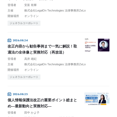
登壇者
安富 有輝
主催
株式会社LegalOn Technologies 法律事務所ZeLo
開催場所
オンライン
ジェネラルコーポレート
2026.08.24
改正内容から勧告事例まで一気に解説！取
適法の全体像と実務対応（再放送）
登壇者
高井 雄紀
主催
株式会社LegalOn Technologies 法律事務所ZeLo
開催場所
オンライン
ジェネラルコーポレート
2026.08.25
個人情報保護法改正の重要ポイント総まと
め―最新動向と実務対応―
登壇者
田中 かよ子