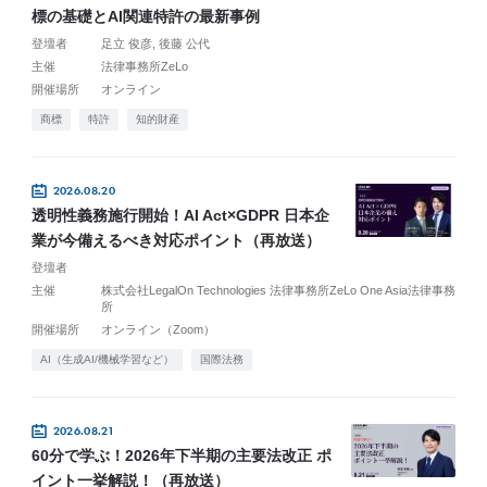
標の基礎とAI関連特許の最新事例
登壇者
足立 俊彦
後藤 公代
主催
法律事務所ZeLo
開催場所
オンライン
商標
特許
知的財産
2026.08.20
透明性義務施行開始！AI Act×GDPR 日本企
業が今備えるべき対応ポイント（再放送）
登壇者
主催
株式会社LegalOn Technologies 法律事務所ZeLo One Asia法律事務
所
開催場所
オンライン（Zoom）
AI（生成AI/機械学習など）
国際法務
2026.08.21
60分で学ぶ！2026年下半期の主要法改正 ポ
イント一挙解説！（再放送）