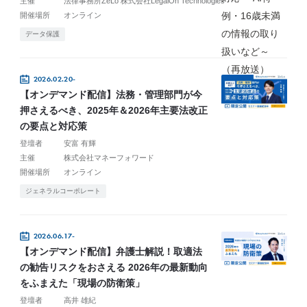
主催
法律事務所ZeLo 株式会社LegalOn Technologies
開催場所
オンライン
データ保護
2026.02.20-
【オンデマンド配信】法務・管理部門が今
押さえるべき、2025年＆2026年主要法改正
の要点と対応策
登壇者
安富 有輝
主催
株式会社マネーフォワード
開催場所
オンライン
ジェネラルコーポレート
2026.06.17-
【オンデマンド配信】弁護士解説！取適法
の勧告リスクをおさえる 2026年の最新動向
をふまえた「現場の防衛策」
登壇者
高井 雄紀