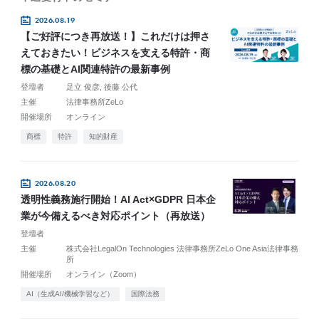
2026.08.19
【ご好評につき再放送！】これだけは押さ
えておきたい！ビジネスを支える特許・商
標の基礎とAI関連特許の最新事例
登壇者
足立 俊彦
後藤 公代
主催
法律事務所ZeLo
開催場所
オンライン
商標
特許
知的財産
2026.08.20
透明性義務施行開始！AI Act×GDPR 日本企
業が今備えるべき対応ポイント（再放送）
登壇者
主催
株式会社LegalOn Technologies 法律事務所ZeLo One Asia法律事務
所
開催場所
オンライン（Zoom）
AI（生成AI/機械学習など）
国際法務