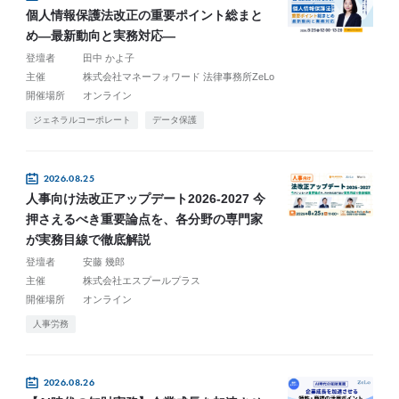
個人情報保護法改正の重要ポイント総まと
め―最新動向と実務対応―
登壇者
田中 かよ子
主催
株式会社マネーフォワード 法律事務所ZeLo
開催場所
オンライン
ジェネラルコーポレート
データ保護
2026.08.25
人事向け法改正アップデート2026-2027 今
押さえるべき重要論点を、各分野の専門家
が実務目線で徹底解説
登壇者
安藤 幾郎
主催
株式会社エスプールプラス
開催場所
オンライン
人事労務
2026.08.26