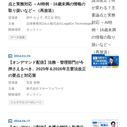
点と実務対応 ～AI特例・16歳未満の情報の
取り扱いなど～（再放送）
登壇者
田中 かよ子
早乙女 明弘
主催
法律事務所ZeLo 株式会社LegalOn Technologies
開催場所
オンライン
データ保護
2026.02.20-
【オンデマンド配信】法務・管理部門が今
押さえるべき、2025年＆2026年主要法改正
の要点と対応策
登壇者
安富 有輝
主催
株式会社マネーフォワード
開催場所
オンライン
ジェネラルコーポレート
2026.06.17-