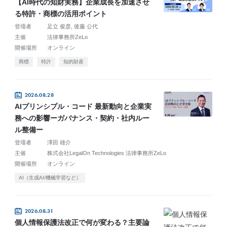
【AI時代の知財実務】企業成長を加速させ
る特許・商標の活用ポイント
登壇者
足立 俊彦
後藤 公代
主催
法律事務所ZeLo
開催場所
オンライン
商標
特許
知的財産
2026.08.28
AIプリンシプル・コード 最新動向と企業実
務への影響ーガバナンス・契約・社内ルー
ル整備ー
登壇者
澤田 雄介
主催
株式会社LegalOn Technologies 法律事務所ZeLo
開催場所
オンライン
AI（生成AI/機械学習など）
2026.08.31
個人情報保護法改正で何が変わる？主要論