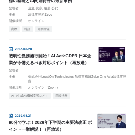
標の基礎とAI関連特許の最新事例
登壇者
足立 俊彦
後藤 公代
主催
法律事務所ZeLo
開催場所
オンライン
商標
特許
知的財産
2026.08.20
透明性義務施行開始！AI Act×GDPR 日本企
業が今備えるべき対応ポイント（再放送）
登壇者
主催
株式会社LegalOn Technologies 法律事務所ZeLo One Asia法律事務
所
開催場所
オンライン（Zoom）
AI（生成AI/機械学習など）
国際法務
2026.08.21
60分で学ぶ！2026年下半期の主要法改正 ポ
イント一挙解説！（再放送）