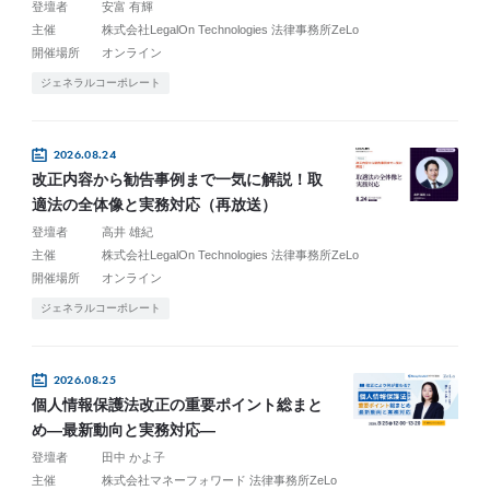
登壇者
安富 有輝
主催
株式会社LegalOn Technologies 法律事務所ZeLo
開催場所
オンライン
ジェネラルコーポレート
2026.08.24
改正内容から勧告事例まで一気に解説！取
適法の全体像と実務対応（再放送）
登壇者
高井 雄紀
主催
株式会社LegalOn Technologies 法律事務所ZeLo
開催場所
オンライン
ジェネラルコーポレート
2026.08.25
個人情報保護法改正の重要ポイント総まと
め―最新動向と実務対応―
登壇者
田中 かよ子
主催
株式会社マネーフォワード 法律事務所ZeLo