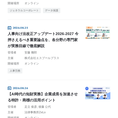
開催場所
オンライン
ジェネラルコーポレート
データ保護
2026.08.25
人事向け法改正アップデート2026-2027 今
押さえるべき重要論点を、各分野の専門家
が実務目線で徹底解説
登壇者
安藤 幾郎
主催
株式会社エスプールプラス
開催場所
オンライン
人事労務
2026.08.26
【AI時代の知財実務】企業成長を加速させ
る特許・商標の活用ポイント
登壇者
足立 俊彦
後藤 公代
主催
法律事務所ZeLo
開催場所
オンライン