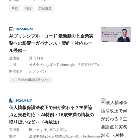
商標
特許
知的財産
2026.08.28
AIプリンシプル・コード 最新動向と企業実
務への影響ーガバナンス・契約・社内ルー
ル整備ー
登壇者
澤田 雄介
主催
株式会社LegalOn Technologies 法律事務所ZeLo
開催場所
オンライン
AI（生成AI/機械学習など）
2026.08.31
個人情報保護法改正で何が変わる？主要論
点と実務対応 ～AI特例・16歳未満の情報の
取り扱いなど～（再放送）
登壇者
田中 かよ子
早乙女 明弘
主催
法律事務所ZeLo 株式会社LegalOn Technologies