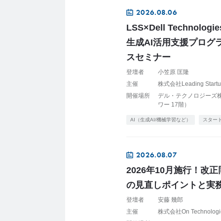
2026.08.06
LSS×Dell Techno
生成AI活用支援プログ
スセミナー
登壇者
小笠原 匡隆
主催
株式会社Leading Sta
開催場所
デル・テクノロジーズ株式
ワー 17階）
AI（生成AI/機械学習など）
スター
2026.08.07
2026年10月施行！
の見直しポイントと実
登壇者
安藤 幾郎
主催
株式会社On Technolog