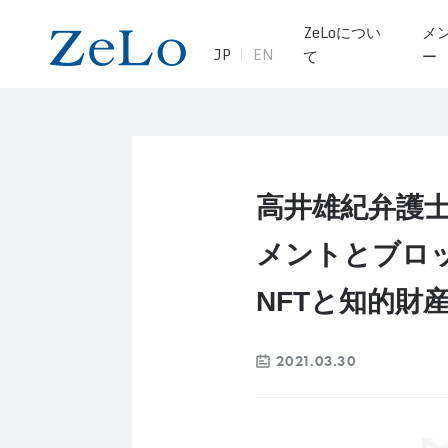
ZeLoについ
メ
JP
EN
て
ー
高井雄紀弁護士
メントとブロ
NFTと知的財
2021.03.30