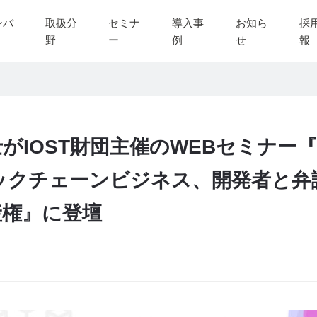
ンバ
取扱分
セミナ
導入事
お知ら
採
野
ー
例
せ
報
がIOST財団主催のWEBセミナー
ックチェーンビジネス、開発者と弁
産権』に登壇