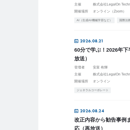
主催
株式会社LegalOn Tech
開催場所
オンライン（Zoom）
AI（生成AI/機械学習など）
国際法
2026.08.21
60分で学ぶ！2026
放送）
登壇者
安富 有輝
主催
株式会社LegalOn Tech
開催場所
オンライン
ジェネラルコーポレート
2026.08.24
改正内容から勧告事例
応（再放送）