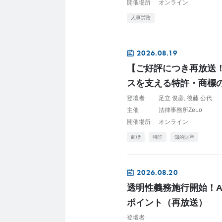
開催場所
オンライン
人事労務
2026.08.19
【ご好評につき再放送
スを支える特許・商標の
登壇者
足立 俊彦
後藤 公代
主催
法律事務所ZeLo
開催場所
オンライン
商標
特許
知的財産
2026.08.20
透明性義務施行開始！AI
ポイント（再放送）
登壇者