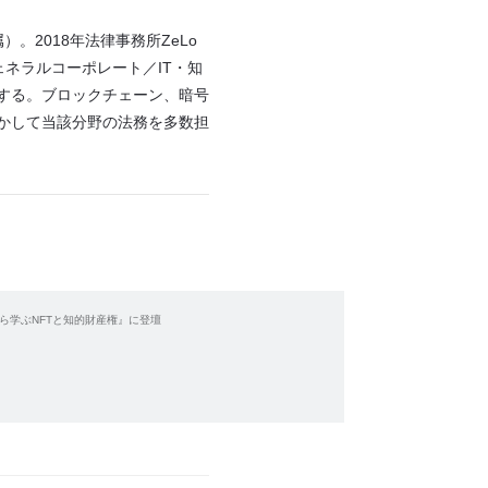
。2018年法律事務所ZeLo
ェネラルコーポレート／IT・知
する。ブロックチェーン、暗号
かして当該分野の法務を多数担
ら学ぶNFTと知的財産権』に登壇