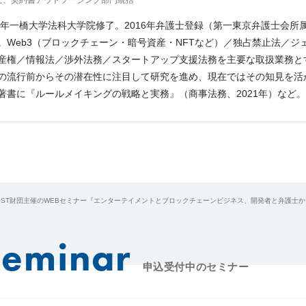
士、契約書アウトソーシング部門統括
12年一橋大学法科大学院修了。2016年弁護士登録（第一東京弁護士会所属）
。Web3（ブロックチェーン・暗号資産・NFTなど）／独占禁止法／ジ
産権／情報法／渉外法務／スタートアップ支援法務を主要な取扱業務と
の流行前からその潜在性に注目して研究を進め、現在ではその知見を活
著書に『ルールメイキングの戦略と実務』（商事法務、2021年）など。
OST財団主催のWEBセミナー『エンターテイメントとブロックチェーンビジネス、開発者と弁護士か
Seminar
申込受付中のセミナー