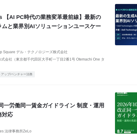
logies 【AI PC時代の業務変革最前線】最新の
ラムと業界別AIソリューションユースケー
rtup Square デル・テクノロジーズ株式会社
会社（東京都千代田区大手町一丁目2番1号 Otemachi One タ
トアップ/ベンチャー法務
改正同一労働同一賃金ガイドライン 制度・運用
務対応
ies 法律事務所ZeLo