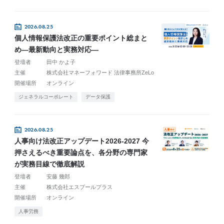
2026.08.25
個人情報保護法改正の重要ポイント総まと
め―最新動向と実務対応―
登壇者
田中 かよ子
主催
株式会社マネーフォワード 法律事務所ZeLo
開催場所
オンライン
ジェネラルコーポレート
データ保護
2026.08.25
人事向け法改正アップデート2026-2027 今
押さえるべき重要論点を、各分野の専門家
が実務目線で徹底解説
登壇者
安藤 幾郎
主催
株式会社エスプールプラス
開催場所
オンライン
人事労務