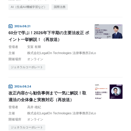
AI（生成AI/機械学習など）
国際法務
2026.08.21
60分で学ぶ！2026年下半期の主要法改正 ポ
イント一挙解説！（再放送）
登壇者
安富 有輝
主催
株式会社LegalOn Technologies 法律事務所ZeLo
開催場所
オンライン
ジェネラルコーポレート
2026.08.24
改正内容から勧告事例まで一気に解説！取
適法の全体像と実務対応（再放送）
登壇者
高井 雄紀
主催
株式会社LegalOn Technologies 法律事務所ZeLo
開催場所
オンライン
ジェネラルコーポレート