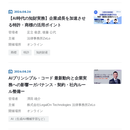
2026.08.26
【AI時代の知財実務】企業成長を加速させ
る特許・商標の活用ポイント
登壇者
足立 俊彦
後藤 公代
主催
法律事務所ZeLo
開催場所
オンライン
商標
特許
知的財産
2026.08.28
AIプリンシプル・コード 最新動向と企業実
務への影響ーガバナンス・契約・社内ルー
ル整備ー
登壇者
澤田 雄介
主催
株式会社LegalOn Technologies 法律事務所ZeLo
開催場所
オンライン
AI（生成AI/機械学習など）