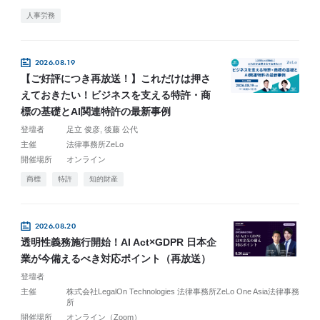
人事労務
2026.08.19
【ご好評につき再放送！】これだけは押さ
えておきたい！ビジネスを支える特許・商
標の基礎とAI関連特許の最新事例
登壇者
足立 俊彦
後藤 公代
主催
法律事務所ZeLo
開催場所
オンライン
商標
特許
知的財産
2026.08.20
透明性義務施行開始！AI Act×GDPR 日本企
業が今備えるべき対応ポイント（再放送）
登壇者
主催
株式会社LegalOn Technologies 法律事務所ZeLo One Asia法律事務
所
開催場所
オンライン（Zoom）