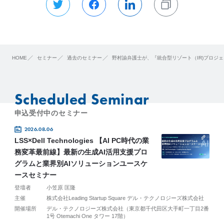
HOME
セミナー
過去のセミナー
野村諭弁護士が、『統合型リゾート（IR)プロジ
Scheduled Seminar
申込受付中のセミナー
2026.08.06
LSS×Dell Technologies 【AI PC時代の業
務変革最前線】最新の生成AI活用支援プロ
グラムと業界別AIソリューションユースケ
ースセミナー
登壇者
小笠原 匡隆
主催
株式会社Leading Startup Square デル・テクノロジーズ株式会社
開催場所
デル・テクノロジーズ株式会社（東京都千代田区大手町一丁目2番
1号 Otemachi One タワー 17階）