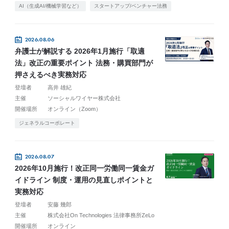
AI（生成AI/機械学習など）
スタートアップ/ベンチャー法務
2026.08.06
弁護士が解説する 2026年1月施行「取適
法」改正の重要ポイント 法務・購買部門が
押さえるべき実務対応
登壇者
高井 雄紀
主催
ソーシャルワイヤー株式会社
開催場所
オンライン（Zoom）
ジェネラルコーポレート
2026.08.07
2026年10月施行！改正同一労働同一賃金ガ
イドライン 制度・運用の見直しポイントと
実務対応
登壇者
安藤 幾郎
主催
株式会社On Technologies 法律事務所ZeLo
開催場所
オンライン