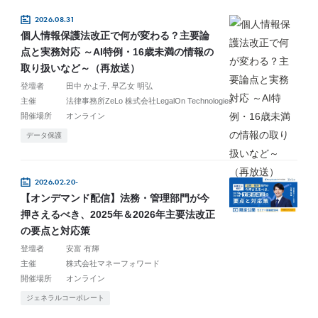
2026.08.31
個人情報保護法改正で何が変わる？主要論
点と実務対応 ～AI特例・16歳未満の情報の
取り扱いなど～（再放送）
登壇者
田中 かよ子
早乙女 明弘
主催
法律事務所ZeLo 株式会社LegalOn Technologies
開催場所
オンライン
データ保護
2026.02.20-
【オンデマンド配信】法務・管理部門が今
押さえるべき、2025年＆2026年主要法改正
の要点と対応策
登壇者
安富 有輝
主催
株式会社マネーフォワード
開催場所
オンライン
ジェネラルコーポレート