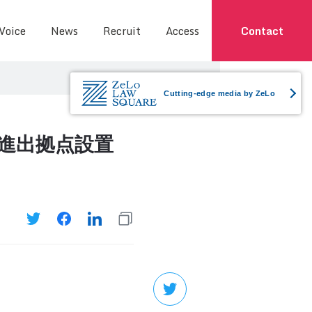
 Voice
News
Recruit
Access
Contact
Cutting-edge media by ZeLo
第1回（進出拠点設置