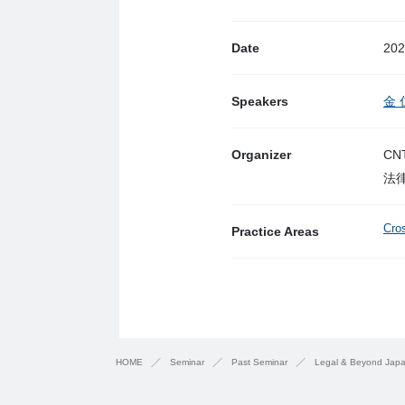
Date
202
Speakers
金 
Organizer
CNT
法律
Cro
Practice Areas
HOME
Seminar
Past Seminar
Legal & Beyond 