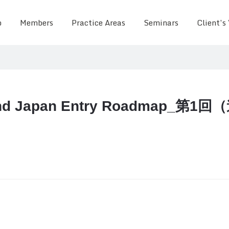
o
Members
Practice Areas
Seminars
Client’s
yond Japan Entry Roadmap_