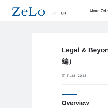
About ZeL
JP
EN
Legal & Be
編）
11.26. 2025
Overview