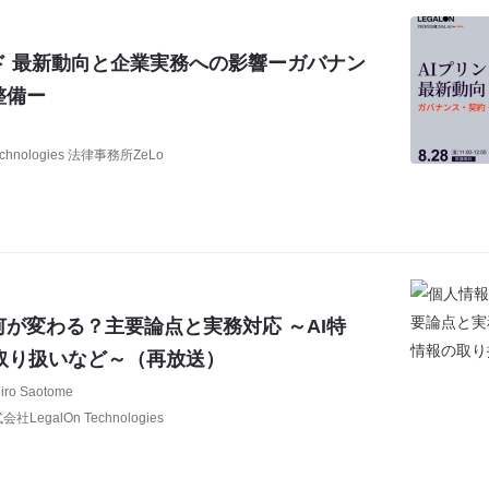
ド 最新動向と企業実務への影響ーガバナン
整備ー
chnologies 法律事務所ZeLo
が変わる？主要論点と実務対応 ～AI特
取り扱いなど～（再放送）
hiro Saotome
LegalOn Technologies