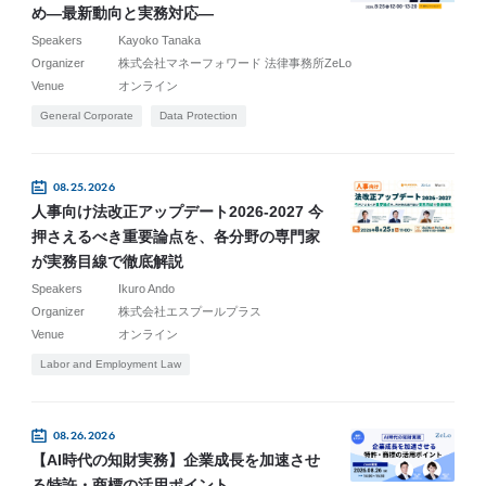
め―最新動向と実務対応―
Speakers
Kayoko Tanaka
Organizer
株式会社マネーフォワード 法律事務所ZeLo
Venue
オンライン
General Corporate
Data Protection
08.25.2026
人事向け法改正アップデート2026-2027 今
押さえるべき重要論点を、各分野の専門家
が実務目線で徹底解説
Speakers
Ikuro Ando
Organizer
株式会社エスプールプラス
Venue
オンライン
Labor and Employment Law
08.26.2026
【AI時代の知財実務】企業成長を加速させ
る特許・商標の活用ポイント