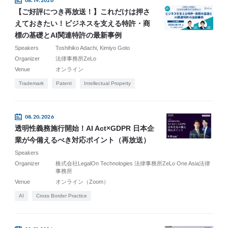
08.19.2026
【ご好評につき再放送！】これだけは押さ
えておきたい！ビジネスを支える特許・商
標の基礎とAI関連特許の最新事例
Speakers
Toshihiko Adachi
Kimiyo Goto
Organizer
法律事務所ZeLo
Venue
オンライン
Trademark
Patent
Intellectual Property
08.20.2026
透明性義務施行開始！AI Act×GDPR 日本企
業が今備えるべき対応ポイント（再放送）
Speakers
Organizer
株式会社LegalOn Technologies 法律事務所ZeLo One Asia法律
事務所
Venue
オンライン（Zoom）
AI
Cross Border Practice