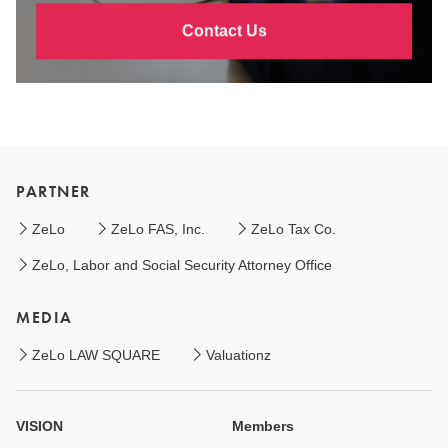
Contact Us
PARTNER
ZeLo
ZeLo FAS, Inc.
ZeLo Tax Co.
ZeLo, Labor and Social Security Attorney Office
MEDIA
ZeLo LAW SQUARE
Valuationz
VISION
Members