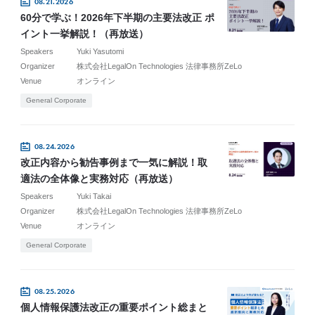
08.21.2026
60分で学ぶ！2026年下半期の主要法改正 ポ
イント一挙解説！（再放送）
Speakers
Yuki Yasutomi
Organizer
株式会社LegalOn Technologies 法律事務所ZeLo
Venue
オンライン
General Corporate
08.24.2026
改正内容から勧告事例まで一気に解説！取
適法の全体像と実務対応（再放送）
Speakers
Yuki Takai
Organizer
株式会社LegalOn Technologies 法律事務所ZeLo
Venue
オンライン
General Corporate
08.25.2026
個人情報保護法改正の重要ポイント総まと