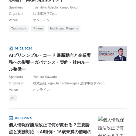
Speakers
Toshihiko Adachi
Kimiyo Goto
Organizer
法律事務所ZeLo
Venue
オンライン
Trademark
Patent
Intellectual Property
08.28.2026
AIプリンシプル・コード 最新動向と企業実
務への影響ーガバナンス・契約・社内ルー
ル整備ー
Speakers
Yusuke Sawada
Organizer
株式会社LegalOn Technologies 法律事務所ZeLo
Venue
オンライン
AI
08.31.2026
個人情報保護法改正で何が変わる？主要論
点と実務対応 ～AI特例・16歳未満の情報の