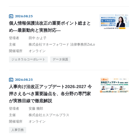
2026.08.25
個人情報保護法改正の重要ポイント総まと
め―最新動向と実務対応―
登壇者
田中 かよ子
主催
株式会社マネーフォワード 法律事務所ZeLo
開催場所
オンライン
ジェネラルコーポレート
データ保護
2026.08.25
人事向け法改正アップデート2026-2027 今
押さえるべき重要論点を、各分野の専門家
が実務目線で徹底解説
登壇者
安藤 幾郎
主催
株式会社エスプールプラス
開催場所
オンライン
人事労務