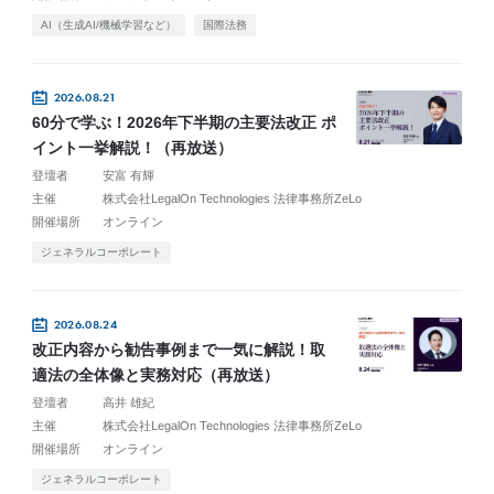
AI（生成AI/機械学習など）
国際法務
2026.08.21
60分で学ぶ！2026年下半期の主要法改正 ポ
イント一挙解説！（再放送）
登壇者
安富 有輝
主催
株式会社LegalOn Technologies 法律事務所ZeLo
開催場所
オンライン
ジェネラルコーポレート
2026.08.24
改正内容から勧告事例まで一気に解説！取
適法の全体像と実務対応（再放送）
登壇者
高井 雄紀
主催
株式会社LegalOn Technologies 法律事務所ZeLo
開催場所
オンライン
ジェネラルコーポレート