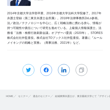
2014年京都大学法学部卒業、2016年京都大学法科大学院修了。2017年
弁護士登録（第二東京弁護士会所属）。2018年法律事務所ZeLo参画。
法／政治／テクノロジーを中心に、広く戦略法務に携わる傍ら、情報が
持つ可能性や責任について研究を進めている。上級個人情報保護士。法
務省「法務・検察行政刷新会議」オブザーバ委員（2020年）。STORES
株式会社社外監査役。株式会社TOブックス社外監査役。著書に『ルール
メイキングの戦略と実務』（商事法務、2021年）など。
HOME
セミナー
過去のセミナー
結城東輝弁護士が、東京藝術大学にて『デザイン