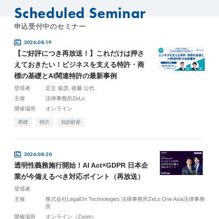
Scheduled Seminar
申込受付中のセミナー
2026.08.19
【ご好評につき再放送！】これだけは押さ
えておきたい！ビジネスを支える特許・商
標の基礎とAI関連特許の最新事例
登壇者
足立 俊彦
後藤 公代
主催
法律事務所ZeLo
開催場所
オンライン
商標
特許
知的財産
2026.08.20
透明性義務施行開始！AI Act×GDPR 日本企
業が今備えるべき対応ポイント（再放送）
登壇者
主催
株式会社LegalOn Technologies 法律事務所ZeLo One Asia法律事務
所
開催場所
オンライン（Zoom）