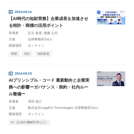
2026.08.26
【AI時代の知財実務】企業成長を加速させ
る特許・商標の活用ポイント
登壇者
足立 俊彦
後藤 公代
主催
法律事務所ZeLo
開催場所
オンライン
商標
特許
知的財産
2026.08.28
AIプリンシプル・コード 最新動向と企業実
務への影響ーガバナンス・契約・社内ルー
ル整備ー
登壇者
澤田 雄介
主催
株式会社LegalOn Technologies 法律事務所ZeLo
開催場所
オンライン
AI（生成AI/機械学習など）