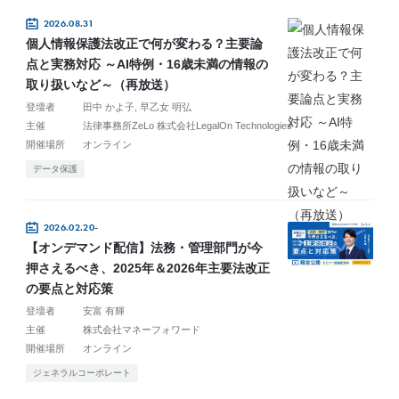
2026.08.31
個人情報保護法改正で何が変わる？主要論
点と実務対応 ～AI特例・16歳未満の情報の
取り扱いなど～（再放送）
登壇者
田中 かよ子
早乙女 明弘
主催
法律事務所ZeLo 株式会社LegalOn Technologies
開催場所
オンライン
データ保護
2026.02.20-
【オンデマンド配信】法務・管理部門が今
押さえるべき、2025年＆2026年主要法改正
の要点と対応策
登壇者
安富 有輝
主催
株式会社マネーフォワード
開催場所
オンライン
ジェネラルコーポレート