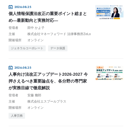
2026.08.25
個人情報保護法改正の重要ポイント総まと
め―最新動向と実務対応―
登壇者
田中 かよ子
主催
株式会社マネーフォワード 法律事務所ZeLo
開催場所
オンライン
ジェネラルコーポレート
データ保護
2026.08.25
人事向け法改正アップデート2026-2027 今
押さえるべき重要論点を、各分野の専門家
が実務目線で徹底解説
登壇者
安藤 幾郎
主催
株式会社エスプールプラス
開催場所
オンライン
人事労務