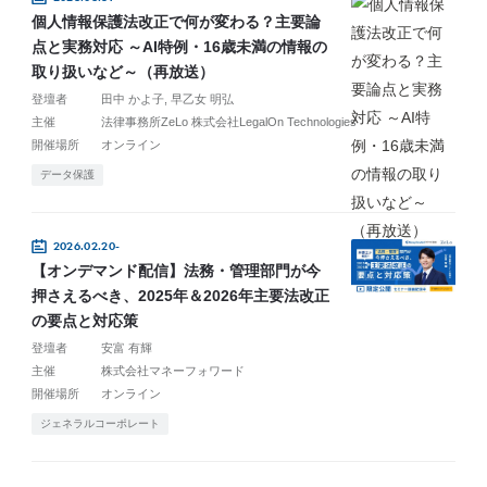
個人情報保護法改正で何が変わる？主要論
点と実務対応 ～AI特例・16歳未満の情報の
取り扱いなど～（再放送）
登壇者
田中 かよ子
早乙女 明弘
主催
法律事務所ZeLo 株式会社LegalOn Technologies
開催場所
オンライン
データ保護
2026.02.20-
【オンデマンド配信】法務・管理部門が今
押さえるべき、2025年＆2026年主要法改正
の要点と対応策
登壇者
安富 有輝
主催
株式会社マネーフォワード
開催場所
オンライン
ジェネラルコーポレート