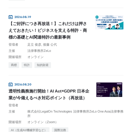
2026.08.19
【ご好評につき再放送！】これだけは押さ
えておきたい！ビジネスを支える特許・商
標の基礎とAI関連特許の最新事例
登壇者
足立 俊彦
後藤 公代
主催
法律事務所ZeLo
開催場所
オンライン
商標
特許
知的財産
2026.08.20
透明性義務施行開始！AI Act×GDPR 日本企
業が今備えるべき対応ポイント（再放送）
登壇者
主催
株式会社LegalOn Technologies 法律事務所ZeLo One Asia法律事務
所
開催場所
オンライン（Zoom）
AI（生成AI/機械学習など）
国際法務