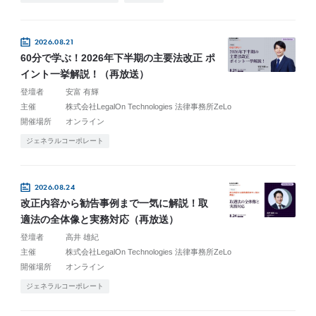
2026.08.21
60分で学ぶ！2026年下半期の主要法改正 ポ
イント一挙解説！（再放送）
登壇者
安富 有輝
主催
株式会社LegalOn Technologies 法律事務所ZeLo
開催場所
オンライン
ジェネラルコーポレート
2026.08.24
改正内容から勧告事例まで一気に解説！取
適法の全体像と実務対応（再放送）
登壇者
高井 雄紀
主催
株式会社LegalOn Technologies 法律事務所ZeLo
開催場所
オンライン
ジェネラルコーポレート