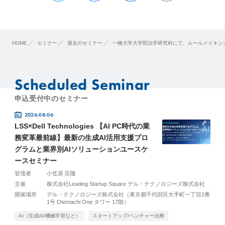
HOME
セミナー
過去のセミナー
一橋大学大学院法学研究科にて、ルールメイキン
Scheduled Seminar
申込受付中のセミナー
2026.08.06
LSS×Dell Technologies 【AI PC時代の業
務変革最前線】最新の生成AI活用支援プロ
グラムと業界別AIソリューションユースケ
ースセミナー
登壇者
小笠原 匡隆
主催
株式会社Leading Startup Square デル・テクノロジーズ株式会社
開催場所
デル・テクノロジーズ株式会社（東京都千代田区大手町一丁目2番
1号 Otemachi One タワー 17階）
AI（生成AI/機械学習など）
スタートアップ/ベンチャー法務