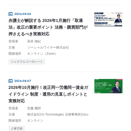
2026.08.06
弁護士が解説する 2026年1月施行「取適
法」改正の重要ポイント 法務・購買部門が
押さえるべき実務対応
登壇者
高井 雄紀
主催
ソーシャルワイヤー株式会社
開催場所
オンライン（Zoom）
ジェネラルコーポレート
2026.08.07
2026年10月施行！改正同一労働同一賃金ガ
イドライン 制度・運用の見直しポイントと
実務対応
登壇者
安藤 幾郎
主催
株式会社On Technologies 法律事務所ZeLo
開催場所
オンライン
人事労務