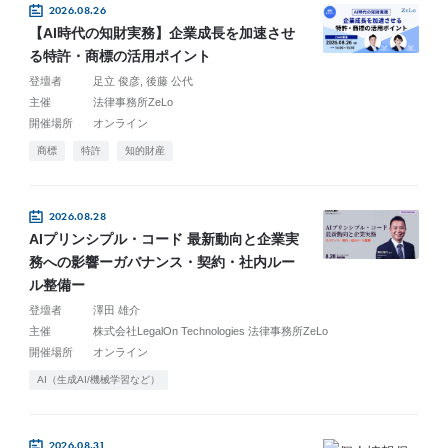
2026.08.26
【AI時代の知財実務】企業成長を加速させ
る特許・商標の活用ポイント
登壇者
足立 俊彦
後藤 公代
主催
法律事務所ZeLo
開催場所
オンライン
商標
特許
知的財産
2026.08.28
AIプリンシプル・コード 最新動向と企業実
務への影響ーガバナンス・契約・社内ルー
ル整備ー
登壇者
澤田 雄介
主催
株式会社LegalOn Technologies 法律事務所ZeLo
開催場所
オンライン
AI（生成AI/機械学習など）
2026.08.31