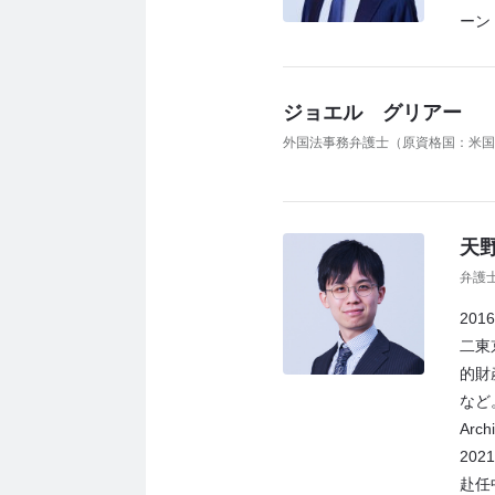
ーン
ジョエル グリアー
外国法事務弁護士（原資格国：米国
天野
弁護
20
二東
的財
など。
Arch
20
赴任