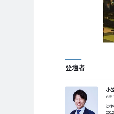
登壇者
小笠
代表
法律
20