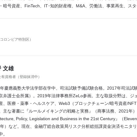
・暗号資産、FinTech、IT･知的財産権、M&A、労働法、事業再生、
コロンビア特別区）
 文雄
士有資格者（登録抹消中）
16年慶應義塾大学法学部在学中、司法試験予備試験合格。2017年司法試
京弁護士会所属）。2019年法律事務所ZeLo参画。主な取扱分野は、ジ
産、医療・薬事・ヘルスケア、Web3（ブロックチェーン/暗号資産/NF
主な著書に『ルールメイキングの戦略と実務』（商事法務、2021年）、『Japan i
itecture, Policy, Legislation and Business in the 21st Century』（Eleven
21年）など。現在、金融庁総合政策局リスク分析総括課資金決済モニタ
中。