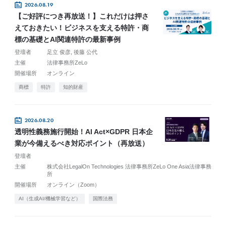
2026.08.19
【ご好評につき再放送！】これだけは押さ
えておきたい！ビジネスを支える特許・商
標の基礎とAI関連特許の最新事例
登壇者
足立 俊彦
後藤 公代
主催
法律事務所ZeLo
開催場所
オンライン
商標
特許
知的財産
2026.08.20
透明性義務施行開始！AI Act×GDPR 日本企
業が今備えるべき対応ポイント（再放送）
登壇者
主催
株式会社LegalOn Technologies 法律事務所ZeLo One Asia法律事務
所
開催場所
オンライン（Zoom）
AI（生成AI/機械学習など）
国際法務