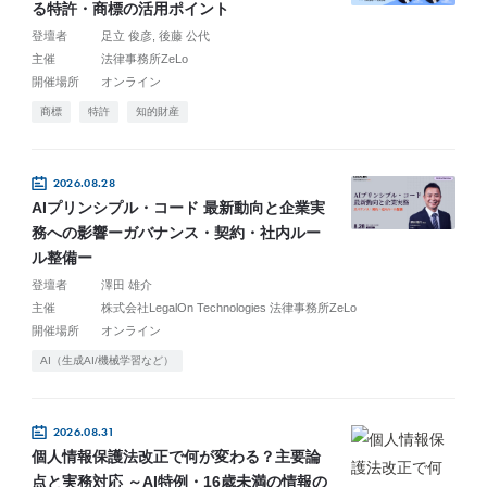
る特許・商標の活用ポイント
登壇者
足立 俊彦
後藤 公代
主催
法律事務所ZeLo
開催場所
オンライン
商標
特許
知的財産
2026.08.28
AIプリンシプル・コード 最新動向と企業実
務への影響ーガバナンス・契約・社内ルー
ル整備ー
登壇者
澤田 雄介
主催
株式会社LegalOn Technologies 法律事務所ZeLo
開催場所
オンライン
AI（生成AI/機械学習など）
2026.08.31
個人情報保護法改正で何が変わる？主要論
点と実務対応 ～AI特例・16歳未満の情報の