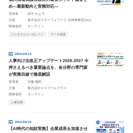
め―最新動向と実務対応―
登壇者
田中 かよ子
主催
株式会社マネーフォワード 法律事務所ZeLo
開催場所
オンライン
ジェネラルコーポレート
データ保護
2026.08.25
人事向け法改正アップデート2026-2027 今
押さえるべき重要論点を、各分野の専門家
が実務目線で徹底解説
登壇者
安藤 幾郎
主催
株式会社エスプールプラス
開催場所
オンライン
人事労務
2026.08.26
【AI時代の知財実務】企業成長を加速させ