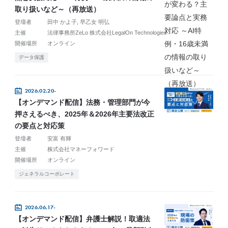
取り扱いなど～（再放送）
登壇者
田中 かよ子
早乙女 明弘
主催
法律事務所ZeLo 株式会社LegalOn Technologies
開催場所
オンライン
データ保護
2026.02.20-
【オンデマンド配信】法務・管理部門が今
押さえるべき、2025年＆2026年主要法改正
の要点と対応策
登壇者
安富 有輝
主催
株式会社マネーフォワード
開催場所
オンライン
ジェネラルコーポレート
2026.06.17-
【オンデマンド配信】弁護士解説！取適法