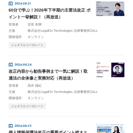
2026.08.21
60分で学ぶ！2026年下半期の主要法改正 ポ
イント一挙解説！（再放送）
登壇者
安富 有輝
主催
株式会社LegalOn Technologies 法律事務所ZeLo
開催場所
オンライン
ジェネラルコーポレート
2026.08.24
改正内容から勧告事例まで一気に解説！取
適法の全体像と実務対応（再放送）
登壇者
高井 雄紀
主催
株式会社LegalOn Technologies 法律事務所ZeLo
開催場所
オンライン
ジェネラルコーポレート
2026.08.25
個人情報保護法改正の重要ポイント総まと