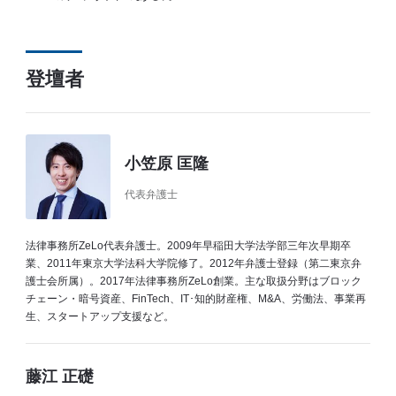
登壇者
小笠原 匡隆
代表弁護士
法律事務所ZeLo代表弁護士。2009年早稲田大学法学部三年次早期卒
業、2011年東京大学法科大学院修了。2012年弁護士登録（第二東京弁
護士会所属）。2017年法律事務所ZeLo創業。主な取扱分野はブロック
チェーン・暗号資産、FinTech、IT･知的財産権、M&A、労働法、事業再
生、スタートアップ支援など。
藤江 正礎