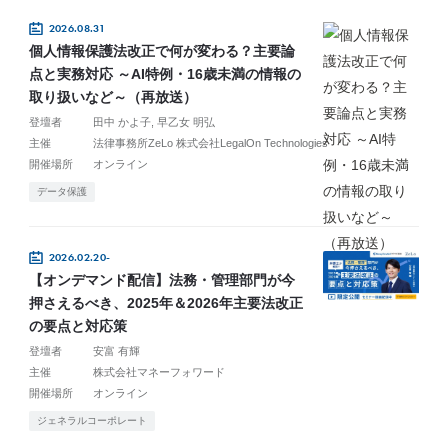
2026.08.31
個人情報保護法改正で何が変わる？主要論
点と実務対応 ～AI特例・16歳未満の情報の
取り扱いなど～（再放送）
登壇者
田中 かよ子
早乙女 明弘
主催
法律事務所ZeLo 株式会社LegalOn Technologies
開催場所
オンライン
データ保護
2026.02.20-
【オンデマンド配信】法務・管理部門が今
押さえるべき、2025年＆2026年主要法改正
の要点と対応策
登壇者
安富 有輝
主催
株式会社マネーフォワード
開催場所
オンライン
ジェネラルコーポレート