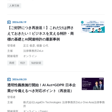
人事労務
2026.08.19
【ご好評につき再放送！】これだけは押さ
えておきたい！ビジネスを支える特許・商
標の基礎とAI関連特許の最新事例
登壇者
足立 俊彦
後藤 公代
主催
法律事務所ZeLo
開催場所
オンライン
商標
特許
知的財産
2026.08.20
透明性義務施行開始！AI Act×GDPR 日本企
業が今備えるべき対応ポイント（再放送）
登壇者
主催
株式会社LegalOn Technologies 法律事務所ZeLo One Asia法律事務
所
開催場所
オンライン（Zoom）