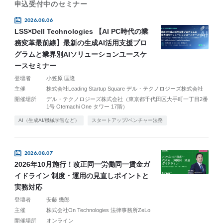
申込受付中のセミナー
2026.08.06
LSS×Dell Technologies 【AI PC時代の業
務変革最前線】最新の生成AI活用支援プロ
グラムと業界別AIソリューションユースケ
ースセミナー
登壇者
小笠原 匡隆
主催
株式会社Leading Startup Square デル・テクノロジーズ株式会社
開催場所
デル・テクノロジーズ株式会社（東京都千代田区大手町一丁目2番
1号 Otemachi One タワー 17階）
AI（生成AI/機械学習など）
スタートアップ/ベンチャー法務
2026.08.07
2026年10月施行！改正同一労働同一賃金ガ
イドライン 制度・運用の見直しポイントと
実務対応
登壇者
安藤 幾郎
主催
株式会社On Technologies 法律事務所ZeLo
開催場所
オンライン