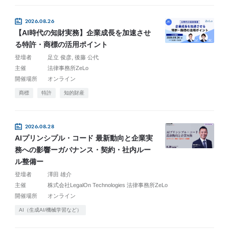
2026.08.26
【AI時代の知財実務】企業成長を加速させ
る特許・商標の活用ポイント
登壇者
足立 俊彦
後藤 公代
主催
法律事務所ZeLo
開催場所
オンライン
商標
特許
知的財産
2026.08.28
AIプリンシプル・コード 最新動向と企業実
務への影響ーガバナンス・契約・社内ルー
ル整備ー
登壇者
澤田 雄介
主催
株式会社LegalOn Technologies 法律事務所ZeLo
開催場所
オンライン
AI（生成AI/機械学習など）