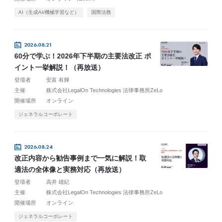
AI（生成AI/機械学習など）
国際法務
2026.08.21
60分で学ぶ！2026年下半期の主要法改正 ポ
イント一挙解説！（再放送）
登壇者
安富 有輝
主催
株式会社LegalOn Technologies 法律事務所ZeLo
開催場所
オンライン
ジェネラルコーポレート
2026.08.24
改正内容から勧告事例まで一気に解説！取
適法の全体像と実務対応（再放送）
登壇者
高井 雄紀
主催
株式会社LegalOn Technologies 法律事務所ZeLo
開催場所
オンライン
ジェネラルコーポレート