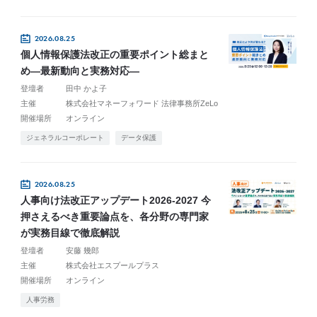
2026.08.25
個人情報保護法改正の重要ポイント総まと
め―最新動向と実務対応―
登壇者
田中 かよ子
主催
株式会社マネーフォワード 法律事務所ZeLo
開催場所
オンライン
ジェネラルコーポレート
データ保護
2026.08.25
人事向け法改正アップデート2026-2027 今
押さえるべき重要論点を、各分野の専門家
が実務目線で徹底解説
登壇者
安藤 幾郎
主催
株式会社エスプールプラス
開催場所
オンライン
人事労務