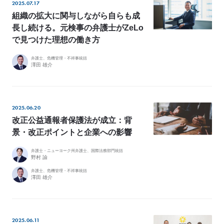
2025.07.17
組織の拡大に関与しながら自らも成
長し続ける。元検事の弁護士がZeLo
で見つけた理想の働き方
弁護士、危機管理・不祥事統括
澤田 雄介
2025.06.20
改正公益通報者保護法が成立：背
景・改正ポイントと企業への影響
弁護士・ニューヨーク州弁護士、国際法務部門統括
野村 諭
弁護士、危機管理・不祥事統括
澤田 雄介
2025.06.11