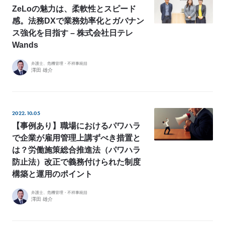
ZeLoの魅力は、柔軟性とスピード
感。法務DXで業務効率化とガバナン
ス強化を目指す – 株式会社日テレ
Wands
弁護士、危機管理・不祥事統括
澤田 雄介
2022.10.05
【事例あり】職場におけるパワハラ
で企業が雇用管理上講ずべき措置と
は？労働施策総合推進法（パワハラ
防止法）改正で義務付けられた制度
構築と運用のポイント
弁護士、危機管理・不祥事統括
澤田 雄介