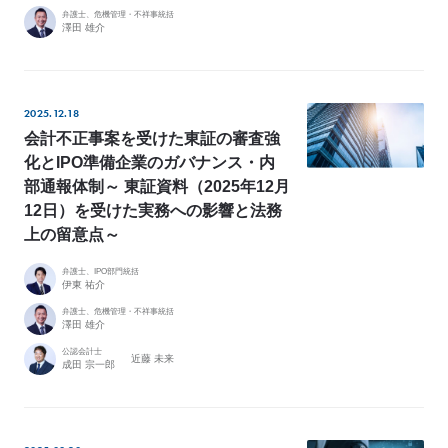
e
弁護士、危機管理・不祥事統括
澤田 雄介
L
o
C
l
2025.12.18
会計不正事案を受けた東証の審査強
i
化とIPO準備企業のガバナンス・内
e
部通報体制～ 東証資料（2025年12月
n
12日）を受けた実務への影響と法務
t
上の留意点～
’
s
弁護士、IPO部門統括
伊東 祐介
V
o
弁護士、危機管理・不祥事統括
澤田 雄介
i
公認会計士
近藤 未来
c
成田 宗一郎
e
導
入
事