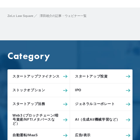
ZeLo Law Square
澤田雄介の記事・ウェビナー一覧
Category
スタートアップファイナンス
スタートアップ投資
ストックオプション
IPO
スタートアップ法務
ジェネラルコーポレート
Web3 (ブロックチェーン/暗
号資産/NFT/メタバースな
AI（生成AI/機械学習など）
ど）
自動運転/MaaS
広告/表示