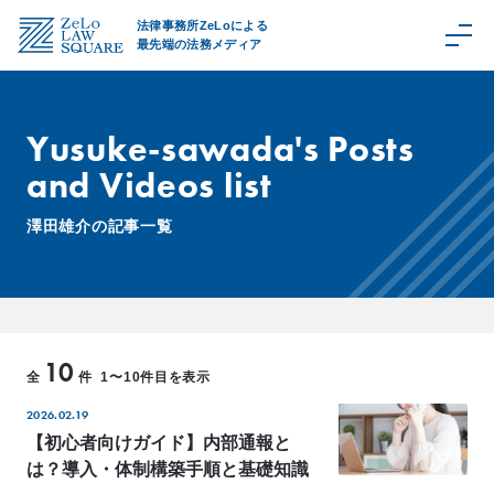
法律事務所ZeLoによる
最先端の法務メディア
Yusuke-sawada's Posts
and Videos list
C
a
澤田雄介の記事一覧
t
e
g
o
r
10
y
全
件
1〜10件目を表示
取
2026.02.19
扱
領
【初心者向けガイド】内部通報と
域
は？導入・体制構築手順と基礎知識
Z