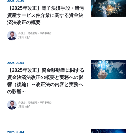
2025.08.20
例
【2025年改正】電子決済手段・暗号
Z
資産サービス仲介業に関する資金決
e
済法改正の概要
L
o
弁護士、危機管理・不祥事統括
澤田 雄介
M
e
m
2025.08.05
b
【2025年改正】資金移動業に関する
e
資金決済法改正の概要と実務への影
r
響（後編）～改正法の内容と実務へ
’
の影響～
s
S
弁護士、危機管理・不祥事統括
澤田 雄介
t
o
r
y
2025.08.04