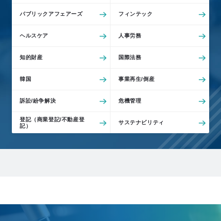
パブリックアフェアーズ
フィンテック
ヘルスケア
人事労務
知的財産
国際法務
韓国
事業再生/倒産
訴訟/紛争解決
危機管理
登記（商業登記/不動産登
サステナビリティ
記）