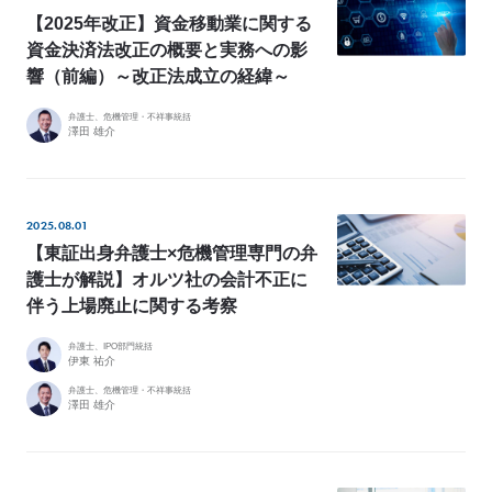
【2025年改正】資金移動業に関する
所
属
資金決済法改正の概要と実務への影
メ
ン
響（前編）～改正法成立の経緯～
バ
ー
の
想
弁護士、危機管理・不祥事統括
い
澤田 雄介
2025.08.01
JP
EN
【東証出身弁護士×危機管理専門の弁
護士が解説】オルツ社の会計不正に
伴う上場廃止に関する考察
弁護士、IPO部門統括
伊東 祐介
弁護士、危機管理・不祥事統括
澤田 雄介