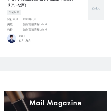
リアルな声）
知的財産
発行年月
2026年5月
掲載
知財実務情報Lab. ®
発行
知財実務情報Lab. ®
弁理士
石川 勇介
Mail Magazine