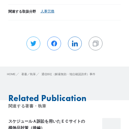
人事労務
関連する取扱分野
HOME
著書／執筆
通信B社（解雇無効・地位確認請求）事件
Related Publication
関連する著書・執筆
スケジュールＡ訴訟を用いたＥＣサイトの
模倣品対策（後編）