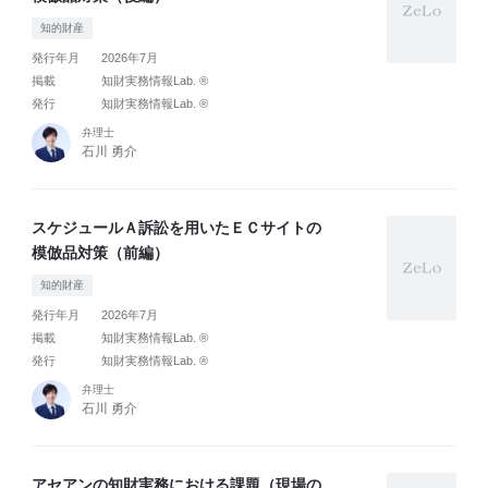
知的財産
発行年月
2026年7月
掲載
知財実務情報Lab. ®
発行
知財実務情報Lab. ®
弁理士
石川 勇介
スケジュールＡ訴訟を用いたＥＣサイトの
模倣品対策（前編）
知的財産
発行年月
2026年7月
掲載
知財実務情報Lab. ®
発行
知財実務情報Lab. ®
弁理士
石川 勇介
アセアンの知財実務における課題（現場の