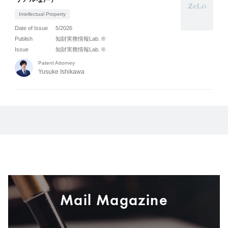
Intellectual Property
Date of Issue
5/2026
Publish
知財実務情報Lab. ®
Issue
知財実務情報Lab. ®
Patent Attorney
Yusuke Ishikawa
Mail Magazine