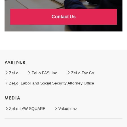
Contact Us
PARTNER
ZeLo
ZeLo FAS, Inc.
ZeLo Tax Co.
ZeLo, Labor and Social Security Attorney Office
MEDIA
ZeLo LAW SQUARE
Valuationz