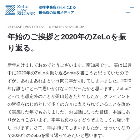
法律事務所ZeLoによる
最先端の法務メディア
RELEASE :
2021.01.02
UPDATE :
2021.01.02
年始のご挨拶と2020年のZeLoを振
り返る。
C
a
新年あけましておめでとうございます。南知果です。 実は12月
t
中に2020年のZeLoを振り返るnoteを書こうと思っていたので
e
すが、あれよあれよという間に年が明けてしまいました。2020
g
年は誰もにとって思いがけない年だったかと思います。ZeLoに
o
とっても想定外のことが沢山起きた年でしたが、クライアント
r
の皆様をはじめとして多くの方々に支えられていることを改め
y
て実感した年でもありました。お世話になった皆様、本当にあ
取
扱
りがとうございます。本年も変わらずどうぞよろしくお願い申
領
域
し上げます。さて、年は明けてしまいましたが、せっかくなの
で2020年のZeLoを振り返ってみたいと思います。
Z