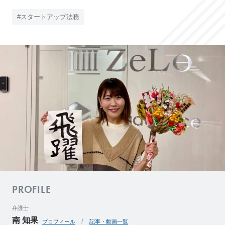
e
#スタートアップ法務
L
o
C
l
i
e
n
t
’
s
V
o
i
c
PROFILE
e
弁護士
導
入
南 知果
事
プロフィール
記事・動画一覧