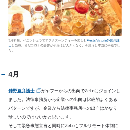
3月初旬、ペニンシュラでアフタヌーンティーを楽しむ
Fiesta Victoria外国弁護
士
と当職。まだコロナの影響がそれほど大きくなく、今思うと本当に平穏でし
た。
4月
仲野亘弁護士
がヤフーからの出向でZeLoにジョインし
ました。法律事務所から企業への出向は比較的よくある
パターンですが、企業から法律事務所への出向はかなり
珍しいのではないかと思います。
そして緊急事態宣言と同時にZeLoもフルリモート体制に