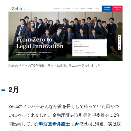
現在の
サイト
のTOP画像。サイトは9月にリニューアルしました！
2月
ZeLoのメンバーみんなが首を長くして待っていた日がつ
いにやって来ました。金融庁証券取引等監視委員会に2年
間出向していた
味香直希弁護士
がZeLoに帰還。実は味