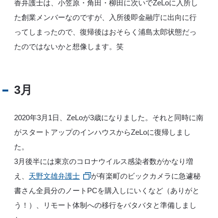
香弁護士は、小笠原・角田・柳田に次いでZeLoに入所し
た創業メンバーなのですが、入所後即金融庁に出向に行
ってしまったので、復帰後はおそらく浦島太郎状態だっ
たのではないかと想像します。笑
3月
2020年3月1日、ZeLoが3歳になりました。それと同時に南
がスタートアップのインハウスからZeLoに復帰しまし
た。
3月後半には東京のコロナウイルス感染者数がかなり増
え、
天野文雄弁護士
が有楽町のビックカメラに急遽秘
書さん全員分のノートPCを購入しにいくなど（ありがと
う！）、リモート体制への移行をバタバタと準備しまし