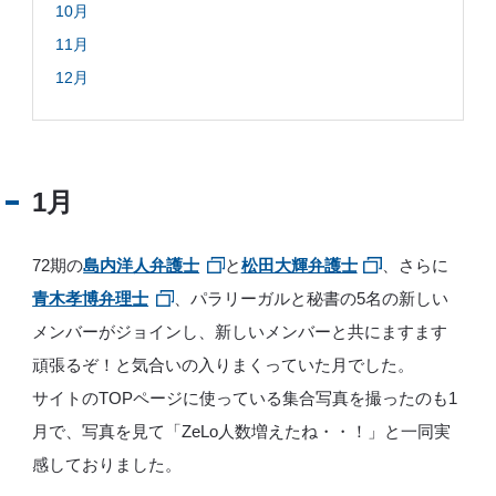
10月
所
属
11月
メ
ン
12月
バ
ー
の
想
い
1月
JP
EN
72期の
島内洋人弁護士
と
松田大輝弁護士
、さらに
青木孝博弁理士
、パラリーガルと秘書の5名の新しい
メンバーがジョインし、新しいメンバーと共にますます
頑張るぞ！と気合いの入りまくっていた月でした。
サイトのTOPページに使っている集合写真を撮ったのも1
月で、写真を見て「ZeLo人数増えたね・・！」と一同実
感しておりました。