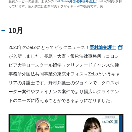
受賞ムービーの裏側。まさかの
Joel Greer外国法事務弁護士
がZeLoの看板を持
っています。個人的には面白写真オブザイヤー2020受賞です。笑
10月
2020年のZeLoにとってビッグニュース！
野村諭弁護士
が入所しました。長島・大野・常松法律事務所→コロン
ビア大学ロースクール留学→クリフォードチャンス法律
事務所外国法共同事業の東京オフィス→ZeLoというキャ
リアの弁護士です。野村弁護士のジョインで、クロスボ
ーダー案件やファイナンス案件でより幅広いクライアン
トのニーズに応えることができるようになりました。