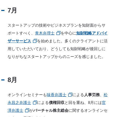
7月
スタートアップの技術やビジネスプランを知財面からサ
ポートすべく、
青木弁理士
を中心に
知財戦略アドバイ
ザーサービス
を始めました。多くのクライアントに活
用していただいており、どうしても知財戦略が後回しに
なりがちなスタートアップからのニーズを感じました。
8月
オンラインセミナーも
味香弁護士
による
人事労務
、
松
永昌之弁護士
による
債権回収
と回を重ね、8月には
官
澤弁護士
が
バーチャル株主総会
に関するオンラインセ