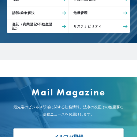
訴訟/紛争解決
危機管理
登記（商業登記/不動産登
サステナビリティ
記）
Mail Magazine
最先端のビジネス領域に関する法務情報、
法令の改正その他重要な
法務ニュースをお届けします。
メルマガ登録