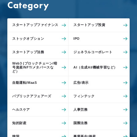
Category
スタートアップファイナンス
スタートアップ投資
ストックオプション
IPO
スタートアップ法務
ジェネラルコーポレート
Web3 (ブロックチェーン/暗
号資産/NFT/メタバースな
AI（生成AI/機械学習など）
ど）
自動運転/MaaS
広告/表示
パブリックアフェアーズ
フィンテック
ヘルスケア
人事労務
知的財産
国際法務
韓国
事業再生/倒産