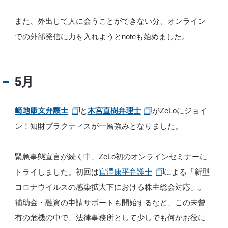
また、外出して人に会うことができない分、オンライン
での外部発信に力を入れようとnoteも始めました。
5月
﨑地康文弁護士
と
木宮直樹弁理士
がZeLoにジョイ
ン！知財プラクティスが一層強みとなりました。
緊急事態宣言が続く中、ZeLo初のオンラインセミナーに
トライしました。初回は
官澤康平弁護士
による「新型
コロナウイルスの感染拡大下における株主総会対応」。
補助金・融資の申請サポートも開始するなど、この未曾
有の危機の中で、法律事務所として少しでも何かお役に