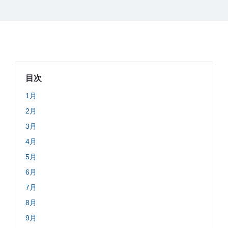
例
Z
e
L
o
M
目次
e
1月
m
b
2月
e
3月
r
4月
’
5月
s
6月
S
t
7月
o
8月
r
9月
y