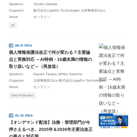
Speakers
Yusuke Sawada
Organizer
株式会社LegalOn Technologies 法律事務所ZeLo
Venue
オンライン
AI
08.31.2026
個人情報保護法改正で何が変わる？主要論
点と実務対応 ～AI特例・16歳未満の情報の
取り扱いなど～（再放送）
Speakers
Kayoko Tanaka
Akihiro Saotome
Organizer
法律事務所ZeLo 株式会社LegalOn Technologies
Venue
オンライン
Data Protection
02.20.2026-
【オンデマンド配信】法務・管理部門が今
押さえるべき、2025年＆2026年主要法改正
の要点と対応策