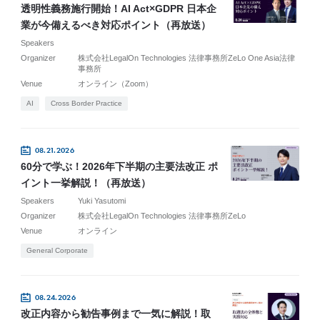
透明性義務施行開始！AI Act×GDPR 日本企
業が今備えるべき対応ポイント（再放送）
Speakers
Organizer
株式会社LegalOn Technologies 法律事務所ZeLo One Asia法律
事務所
Venue
オンライン（Zoom）
AI
Cross Border Practice
08.21.2026
60分で学ぶ！2026年下半期の主要法改正 ポ
イント一挙解説！（再放送）
Speakers
Yuki Yasutomi
Organizer
株式会社LegalOn Technologies 法律事務所ZeLo
Venue
オンライン
General Corporate
08.24.2026
改正内容から勧告事例まで一気に解説！取