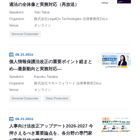
適法の全体像と実務対応（再放送）
Speakers
Yuki Takai
Organizer
株式会社LegalOn Technologies 法律事務所ZeLo
Venue
オンライン
General Corporate
08.25.2026
個人情報保護法改正の重要ポイント総まと
め―最新動向と実務対応―
Speakers
Kayoko Tanaka
Organizer
株式会社マネーフォワード 法律事務所ZeLo
Venue
オンライン
General Corporate
Data Protection
08.25.2026
人事向け法改正アップデート2026-2027 今
押さえるべき重要論点を、各分野の専門家