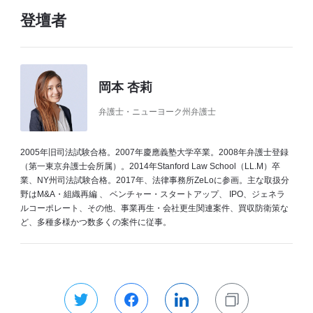
登壇者
岡本 杏莉
弁護士・ニューヨーク州弁護士
2005年旧司法試験合格。2007年慶應義塾大学卒業。2008年弁護士登録
（第一東京弁護士会所属）。2014年Stanford Law School（LL.M）卒
業、NY州司法試験合格。2017年、法律事務所ZeLoに参画。主な取扱分
野はM&A・組織再編 、 ベンチャー・スタートアップ、 IPO、ジェネラ
ルコーポレート、その他、事業再生・会社更生関連案件、買収防衛策な
ど、多種多様かつ数多くの案件に従事。