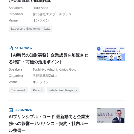
が実務目線で徹底解説
Speakers
Ikuro Ando
Organizer
株式会社エスプールプラス
Venue
オンライン
Labor and Employment Law
08.26.2026
【AI時代の知財実務】企業成長を加速させ
る特許・商標の活用ポイント
Speakers
Toshihiko Adachi
Kimiyo Goto
Organizer
法律事務所ZeLo
Venue
オンライン
Trademark
Patent
Intellectual Property
08.28.2026
AIプリンシプル・コード 最新動向と企業実
務への影響ーガバナンス・契約・社内ルー
ル整備ー