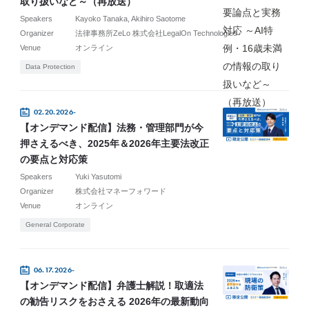
取り扱いなど～（再放送）
Speakers
Kayoko Tanaka
Akihiro Saotome
Organizer
法律事務所ZeLo 株式会社LegalOn Technologies
Venue
オンライン
Data Protection
02.20.2026-
【オンデマンド配信】法務・管理部門が今
押さえるべき、2025年＆2026年主要法改正
の要点と対応策
Speakers
Yuki Yasutomi
Organizer
株式会社マネーフォワード
Venue
オンライン
General Corporate
06.17.2026-
【オンデマンド配信】弁護士解説！取適法
の勧告リスクをおさえる 2026年の最新動向