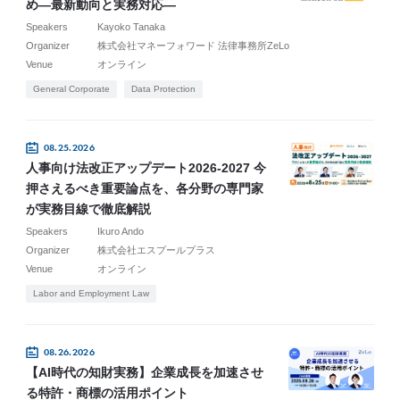
め―最新動向と実務対応―
Speakers
Kayoko Tanaka
Organizer
株式会社マネーフォワード 法律事務所ZeLo
Venue
オンライン
General Corporate
Data Protection
08.25.2026
人事向け法改正アップデート2026-2027 今
押さえるべき重要論点を、各分野の専門家
が実務目線で徹底解説
Speakers
Ikuro Ando
Organizer
株式会社エスプールプラス
Venue
オンライン
Labor and Employment Law
08.26.2026
【AI時代の知財実務】企業成長を加速させ
る特許・商標の活用ポイント