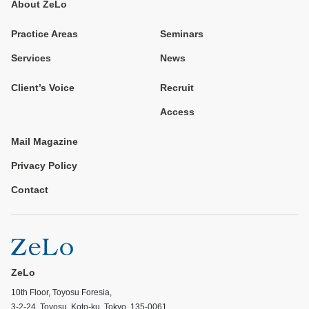
About ZeLo
Practice Areas
Seminars
Services
News
Client’s Voice
Recruit
Access
Mail Magazine
Privacy Policy
Contact
ZeLo
10th Floor, Toyosu Foresia,
3-2-24, Toyosu, Koto-ku, Tokyo, 135-0061