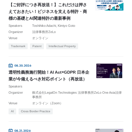
【ご好評につき再放送！】これだけは押さ
えておきたい！ビジネスを支える特許・商
標の基礎とAI関連特許の最新事例
Speakers
Toshihiko Adachi
Kimiyo Goto
Organizer
法律事務所ZeLo
Venue
オンライン
Trademark
Patent
Intellectual Property
08.20.2026
透明性義務施行開始！AI Act×GDPR 日本企
業が今備えるべき対応ポイント（再放送）
Speakers
Organizer
株式会社LegalOn Technologies 法律事務所ZeLo One Asia法律
事務所
Venue
オンライン（Zoom）
AI
Cross Border Practice
08.21.2026