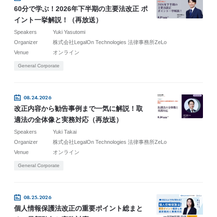
60分で学ぶ！2026年下半期の主要法改正 ポ
イント一挙解説！（再放送）
Speakers
Yuki Yasutomi
Organizer
株式会社LegalOn Technologies 法律事務所ZeLo
Venue
オンライン
General Corporate
08.24.2026
改正内容から勧告事例まで一気に解説！取
適法の全体像と実務対応（再放送）
Speakers
Yuki Takai
Organizer
株式会社LegalOn Technologies 法律事務所ZeLo
Venue
オンライン
General Corporate
08.25.2026
個人情報保護法改正の重要ポイント総まと