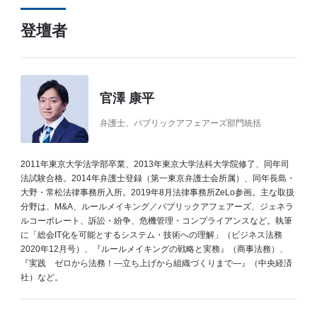
登壇者
官澤 康平
弁護士、パブリックアフェアーズ部門統括
2011年東京大学法学部卒業、2013年東京大学法科大学院修了、同年司
法試験合格。2014年弁護士登録（第一東京弁護士会所属）、同年長島・
大野・常松法律事務所入所。2019年8月法律事務所ZeLo参画。主な取扱
分野は、M&A、ルールメイキング／パブリックアフェアーズ、ジェネラ
ルコーポレート、訴訟・紛争、危機管理・コンプライアンスなど。執筆
に「総会IT化を可能とするシステム・技術への理解」（ビジネス法務
2020年12月号）、『ルールメイキングの戦略と実務』（商事法務）、
『実践 ゼロから法務！―立ち上げから組織づくりまで―』（中央経済
社）など。