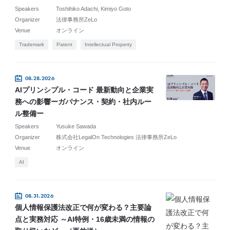
Speakers
Toshihiko Adachi
Kimiyo Goto
Organizer
法律事務所ZeLo
Venue
オンライン
Trademark
Patent
Intellectual Property
08.28.2026
AIプリンシプル・コード 最新動向と企業実
務への影響ーガバナンス・契約・社内ルー
ル整備ー
Speakers
Yusuke Sawada
Organizer
株式会社LegalOn Technologies 法律事務所ZeLo
Venue
オンライン
AI
08.31.2026
個人情報保護法改正で何が変わる？主要論
点と実務対応 ～AI特例・16歳未満の情報の