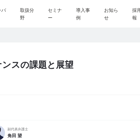
ンバ
取扱分
セミナ
導入事
お知ら
採
野
ー
例
せ
報
ナンスの課題と展望
副代表弁護士
角田 望