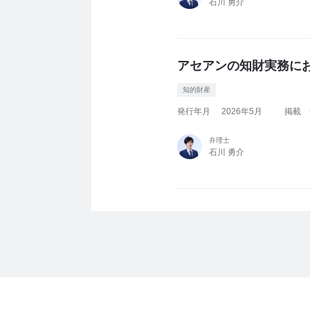
石川 勇介
アセアンの知財実務に
知的財産
発行年月
2026年5月
掲載
弁理士
石川 勇介