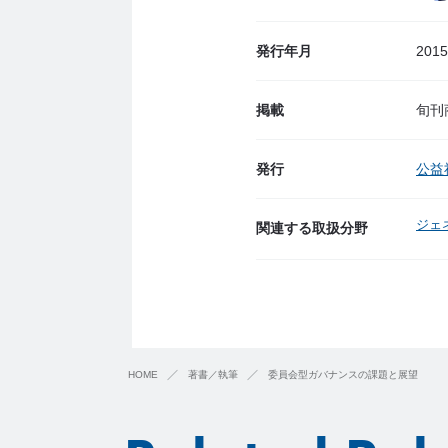
発行年月
201
掲載
旬刊商
発行
公益
ジェ
関連する取扱分野
HOME
著書／執筆
委員会型ガバナンスの課題と展望