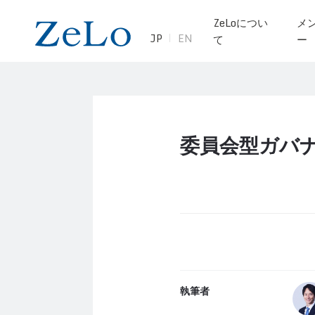
ZeLoについ
メ
JP
EN
て
ー
委員会型ガバ
執筆者