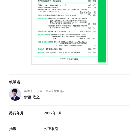
執筆者
弁護士、広告・表示部門統括
伊藤 敬之
発行年月
2022年1月
掲載
公正取引