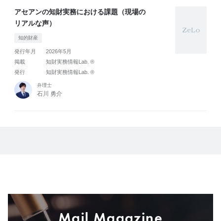
アセアンの知財実務における課題（現場の
リアルな声）
知的財産
発行年月
2026年5月
掲載
知財実務情報Lab. ®
発行
知財実務情報Lab. ®
弁理士
石川 勇介
Mail Magazine