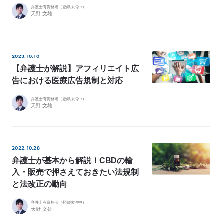
e
弁護士有資格者（登録抹消中）
天野 文雄
L
o
C
l
2023.10.10
【弁護士が解説】アフィリエイト広
i
告における医療広告規制と対応
e
n
弁護士有資格者（登録抹消中）
t
天野 文雄
’
s
V
2022.10.28
o
弁護士が基本から解説！CBDの輸
i
入・販売で押さえておきたい法規制
c
と法改正の動向
e
弁護士有資格者（登録抹消中）
導
天野 文雄
入
事