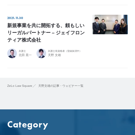
例
Z
2021.11.30
e
新規事業を共に開拓する、頼もしい
L
リーガルパートナー – ジェイフロン
o
ティア株式会社
M
e
弁護士
弁護士有資格者（登録抹消中）
北田 晃一
天野 文雄
m
b
e
r
ZeLo Law Square
天野文雄の記事・ウェビナー一覧
’
s
S
t
o
Category
r
y