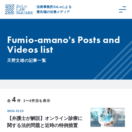
法律事務所ZeLoによる
最先端の法務メディア
Fumio-amano's Posts and
Videos list
C
a
天野文雄の記事一覧
t
e
g
o
r
4
y
全
件
1〜4件目を表示
取
2023.12.25
扱
領
【弁護士が解説】オンライン診療に
域
関する法的問題と近時の特例措置
Z