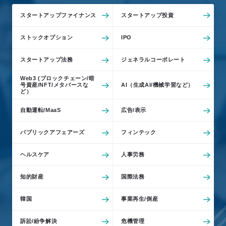
所
スタートアップファイナンス
スタートアップ投資
属
メ
ン
バ
ストックオプション
IPO
ー
の
想
い
スタートアップ法務
ジェネラルコーポレート
Web3 (ブロックチェーン/暗
号資産/NFT/メタバースな
AI（生成AI/機械学習など）
ど）
自動運転/MaaS
広告/表示
JP
EN
パブリックアフェアーズ
フィンテック
ヘルスケア
人事労務
知的財産
国際法務
韓国
事業再生/倒産
訴訟/紛争解決
危機管理