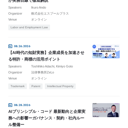
が実務目線で徹底解説
Speakers
Ikuro Ando
Organizer
株式会社エスプールプラス
Venue
オンライン
Labor and Employment Law
08.26.2026
【AI時代の知財実務】企業成長を加速させ
る特許・商標の活用ポイント
Speakers
Toshihiko Adachi
Kimiyo Goto
Organizer
法律事務所ZeLo
Venue
オンライン
Trademark
Patent
Intellectual Property
08.28.2026
AIプリンシプル・コード 最新動向と企業実
務への影響ーガバナンス・契約・社内ルー
ル整備ー