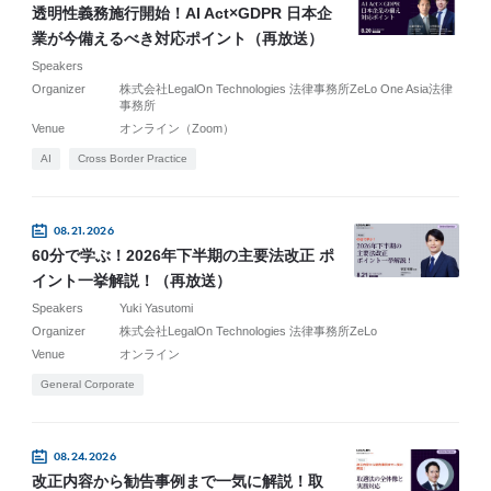
透明性義務施行開始！AI Act×GDPR 日本企
業が今備えるべき対応ポイント（再放送）
Speakers
Organizer
株式会社LegalOn Technologies 法律事務所ZeLo One Asia法律
事務所
Venue
オンライン（Zoom）
AI
Cross Border Practice
08.21.2026
60分で学ぶ！2026年下半期の主要法改正 ポ
イント一挙解説！（再放送）
Speakers
Yuki Yasutomi
Organizer
株式会社LegalOn Technologies 法律事務所ZeLo
Venue
オンライン
General Corporate
08.24.2026
改正内容から勧告事例まで一気に解説！取