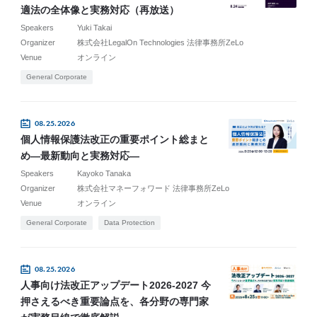
適法の全体像と実務対応（再放送）
Speakers
Yuki Takai
Organizer
株式会社LegalOn Technologies 法律事務所ZeLo
Venue
オンライン
General Corporate
08.25.2026
個人情報保護法改正の重要ポイント総まと
め―最新動向と実務対応―
Speakers
Kayoko Tanaka
Organizer
株式会社マネーフォワード 法律事務所ZeLo
Venue
オンライン
General Corporate
Data Protection
08.25.2026
人事向け法改正アップデート2026-2027 今
押さえるべき重要論点を、各分野の専門家