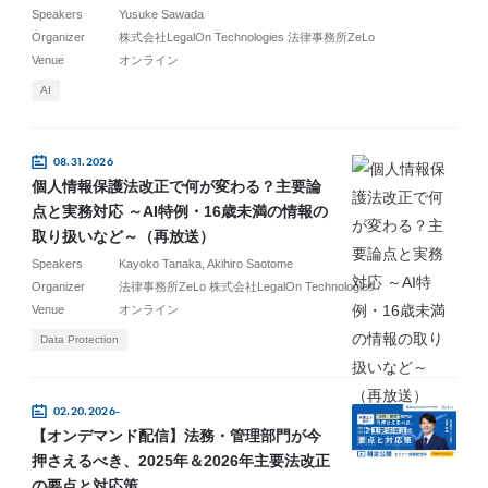
Speakers
Yusuke Sawada
Organizer
株式会社LegalOn Technologies 法律事務所ZeLo
Venue
オンライン
AI
08.31.2026
個人情報保護法改正で何が変わる？主要論
点と実務対応 ～AI特例・16歳未満の情報の
取り扱いなど～（再放送）
Speakers
Kayoko Tanaka
Akihiro Saotome
Organizer
法律事務所ZeLo 株式会社LegalOn Technologies
Venue
オンライン
Data Protection
02.20.2026-
【オンデマンド配信】法務・管理部門が今
押さえるべき、2025年＆2026年主要法改正
の要点と対応策