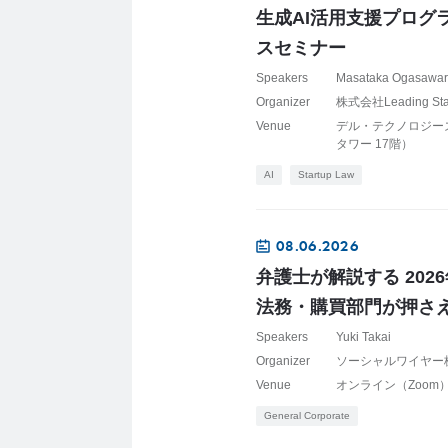
生成AI活用支援プログ
スセミナー
Speakers
Masataka Ogasawa
Organizer
株式会社Leading S
Venue
デル・テクノロジーズ株
タワー 17階）
AI
Startup Law
08.06.2026
弁護士が解説する 20
法務・購買部門が押さ
Speakers
Yuki Takai
Organizer
ソーシャルワイヤー
Venue
オンライン（Zoom
General Corporate