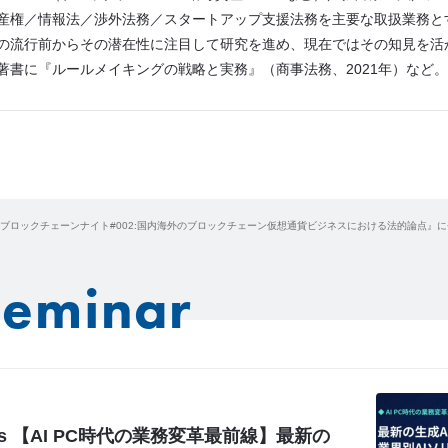
産権／情報法／渉外法務／スタートアップ支援法務を主要な取扱業務と
の流行前からその潜在性に注目して研究を進め、現在ではその知見を活
著書に『ルールメイキングの戦略と実務』（商事法務、2021年）など。
ブロックチェーンナイト#002:国内海外のブロックチェーン仮想通貨ビジネスにおける法的論点』に
Seminar
logies 【AI PC時代の業務変革最前線】最新の