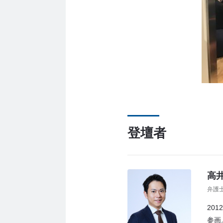
登壇者
高井
弁護
20
参画