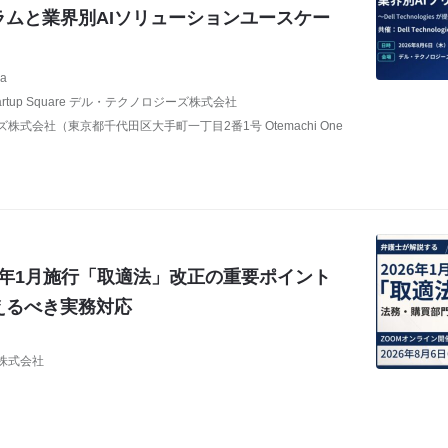
ラムと業界別AIソリューションユースケー
ra
tartup Square デル・テクノロジーズ株式会社
式会社（東京都千代田区大手町一丁目2番1号 Otemachi One
26年1月施行「取適法」改正の重要ポイント
えるべき実務対応
株式会社
）