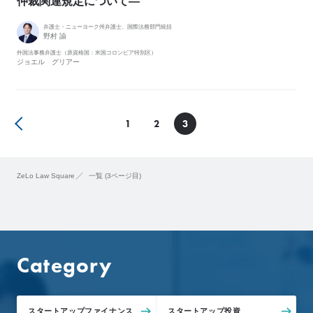
仲裁関連規定について―
e
L
弁護士・ニューヨーク州弁護士、国際法務部門統括
野村 諭
o
外国法事務弁護士（原資格国：米国コロンビア特別区）
C
ジョエル グリアー
l
i
e
1
2
3
n
t
’
ZeLo Law Square
一覧 (3ページ目)
s
V
o
i
c
Category
e
導
入
事
スタートアップファイナンス
スタートアップ投資