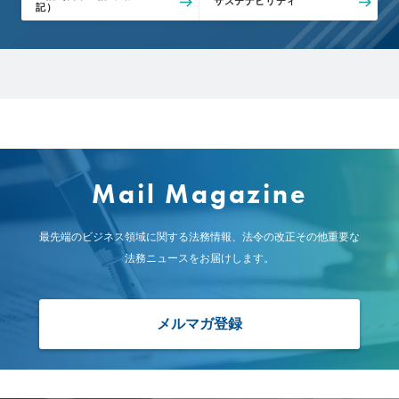
サステナビリティ
記）
所
属
メ
ン
バ
ー
の
想
い
Mail Magazine
JP
EN
最先端のビジネス領域に関する法務情報、
法令の改正その他重要な
法務ニュースをお届けします。
メルマガ登録