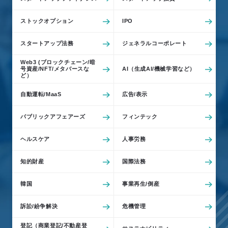
例
Z
ストックオプション
IPO
e
スタートアップ法務
ジェネラルコーポレート
L
o
Web3 (ブロックチェーン/暗
号資産/NFT/メタバースな
AI（生成AI/機械学習など）
M
ど）
e
自動運転/MaaS
広告/表示
m
b
パブリックアフェアーズ
フィンテック
e
r
ヘルスケア
人事労務
’
s
知的財産
国際法務
S
韓国
事業再生/倒産
t
o
訴訟/紛争解決
危機管理
r
y
登記（商業登記/不動産登