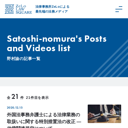
法律事務所ZeLoによる
最先端の法務メディア
Satoshi-nomura's Posts
and Videos list
C
a
野村諭の記事一覧
t
e
g
o
r
21
y
全
件
21件目を表示
取
2020.12.15
扱
領
外国法事務弁護士による法律業務の
域
取扱いに関する特別措置法の改正 ―
Z