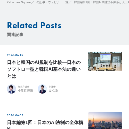
ZeLo Law Square
の記事・ウェビナー一覧
韓国編第1回：韓国AI関連法令体系と人工
Related Posts
関連記事
2026.06.15
日本と韓国のAI規制を比較―日本の
ソフトロー型と韓国AI基本法の違い
とは
代表弁護士
弁護士
小笠原 匡隆
金 仁浩
2026.06.03
日本編第1回：日本のAI法制の全体構