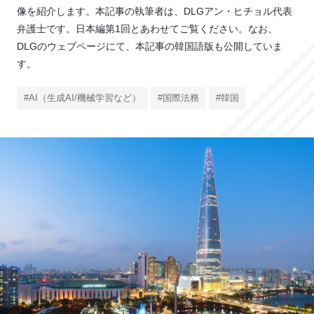
e
像を紹介します。本記事の執筆者は、DLGアン・ヒチョル代表
L
弁護士です。日本編第1回とあわせてご覧ください。なお、
o
DLGのウェブページにて、本記事の韓国語版も公開していま
C
す。
l
i
#AI（生成AI/機械学習など）
#国際法務
#韓国
e
n
t
’
s
V
o
i
c
e
導
入
事