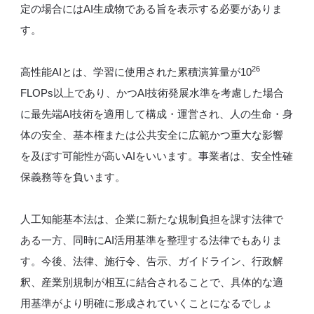
定の場合にはAI生成物である旨を表示する必要がありま
す。
26
高性能AIとは、学習に使用された累積演算量が10
FLOPs以上であり、かつAI技術発展水準を考慮した場合
に最先端AI技術を適用して構成・運営され、人の生命・身
体の安全、基本権または公共安全に広範かつ重大な影響
を及ぼす可能性が高いAIをいいます。事業者は、安全性確
保義務等を負います。
人工知能基本法は、企業に新たな規制負担を課す法律で
ある一方、同時にAI活用基準を整理する法律でもありま
す。今後、法律、施行令、告示、ガイドライン、行政解
釈、産業別規制が相互に結合されることで、具体的な適
用基準がより明確に形成されていくことになるでしょ