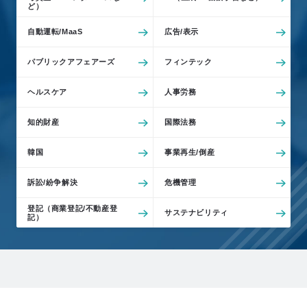
ど）
自動運転/MaaS
広告/表示
パブリックアフェアーズ
フィンテック
ヘルスケア
人事労務
知的財産
国際法務
韓国
事業再生/倒産
訴訟/紛争解決
危機管理
登記（商業登記/不動産登
サステナビリティ
記）