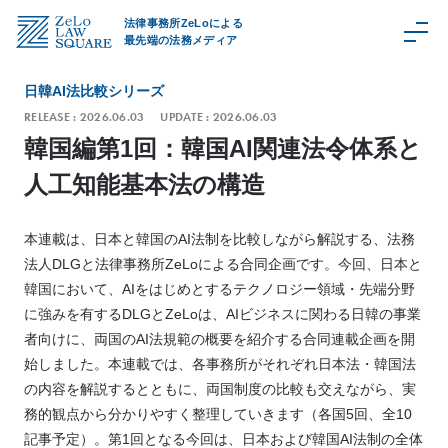
法律事務所ZeLoによる
最先端の法務メディア
日韓AI法比較シリーズ
RELEASE :
2026.06.03
UPDATE :
2026.06.03
韓国編第1回：韓国AI関連法令体系と
C
人工知能基本法の構造
a
t
e
本連載は、日本と韓国のAI法制を比較しながら解説する、法務
g
法人DLGと法律事務所ZeLoによる合同企画です。今回、日本と
o
韓国において、AIをはじめとするテクノロジー領域・先端分野
r
に強みを有するDLGとZeLoは、AIビジネスに関わる日韓の事業
y
者向けに、両国のAI法規範の概要を紹介する合同連載企画を開
始しました。本連載では、各事務所がそれぞれ日本法・韓国法
取
扱
の内容を解説するとともに、両国制度の比較も交えながら、実
領
域
務的観点から分かりやすく整理していきます（各国5回、全10
Z
記事予定）。第1回となる今回は、日本および韓国AI法制の全体