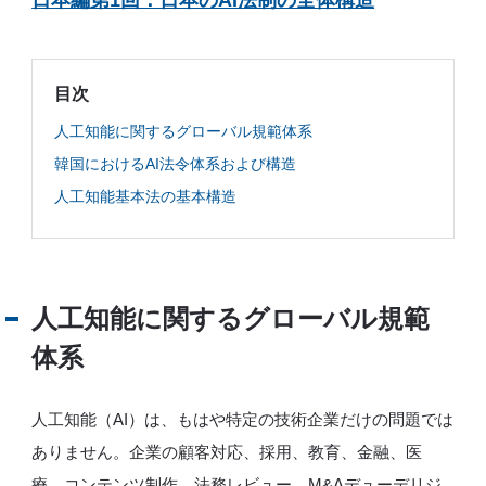
所
属
メ
ン
バ
ー
目次
の
想
い
人工知能に関するグローバル規範体系
韓国におけるAI法令体系および構造
人工知能基本法の基本構造
JP
EN
人工知能に関するグローバル規範
体系
人工知能（AI）は、もはや特定の技術企業だけの問題では
ありません。企業の顧客対応、採用、教育、金融、医
療、コンテンツ制作、法務レビュー、M&Aデューデリジ