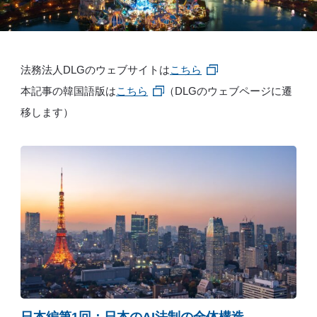
例
Z
e
L
法務法人DLGのウェブサイトは
こちら
o
本記事の韓国語版は
こちら
（DLGのウェブページに遷
M
移します）
e
m
b
e
r
’
s
S
t
o
r
y
日本編第1回：日本のAI法制の全体構造