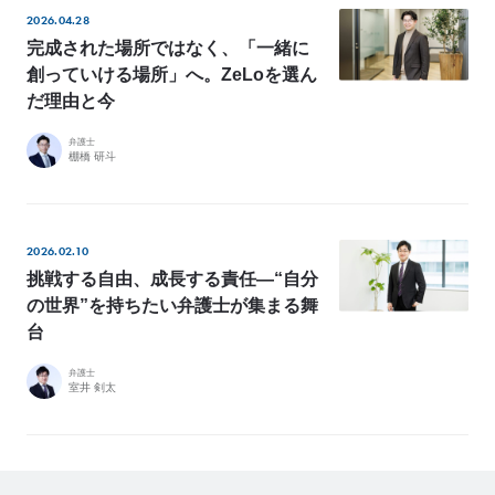
2026.04.28
完成された場所ではなく、「一緒に
創っていける場所」へ。ZeLoを選ん
だ理由と今
弁護士
棚橋 研斗
2026.02.10
挑戦する自由、成長する責任—“自分
の世界”を持ちたい弁護士が集まる舞
台
弁護士
室井 剣太