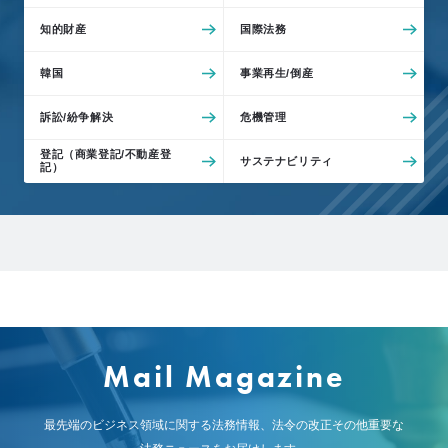
知的財産
国際法務
韓国
事業再生/倒産
訴訟/紛争解決
危機管理
登記（商業登記/不動産登
サステナビリティ
記）
Mail Magazine
最先端のビジネス領域に関する法務情報、
法令の改正その他重要な