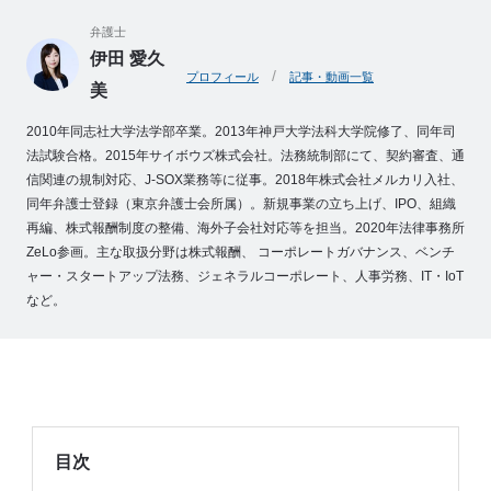
例
弁護士
Z
伊田 愛久
e
プロフィール
記事・動画一覧
美
L
o
2010年同志社大学法学部卒業。2013年神戸大学法科大学院修了、同年司
M
法試験合格。2015年サイボウズ株式会社。法務統制部にて、契約審査、通
信関連の規制対応、J-SOX業務等に従事。2018年株式会社メルカリ入社、
e
同年弁護士登録（東京弁護士会所属）。新規事業の立ち上げ、IPO、組織
m
再編、株式報酬制度の整備、海外子会社対応等を担当。2020年法律事務所
b
ZeLo参画。主な取扱分野は株式報酬、 コーポレートガバナンス、ベンチ
e
ャー・スタートアップ法務、ジェネラルコーポレート、人事労務、IT・IoT
r
など。
’
s
S
t
o
r
目次
y