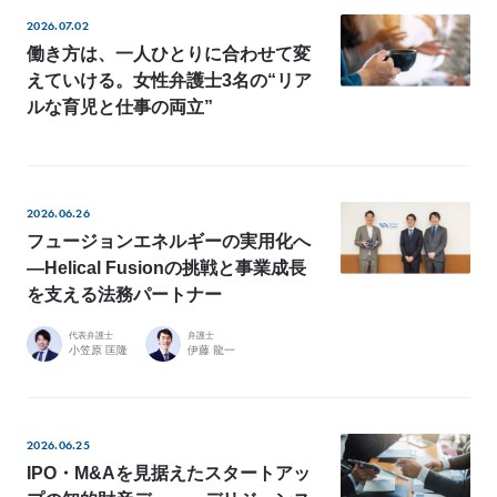
2026.07.02
働き方は、一人ひとりに合わせて変
えていける。女性弁護士3名の“リア
ルな育児と仕事の両立”
2026.06.26
フュージョンエネルギーの実用化へ
―Helical Fusionの挑戦と事業成長
を支える法務パートナー
代表弁護士
弁護士
小笠原 匡隆
伊藤 龍一
2026.06.25
IPO・M&Aを見据えたスタートアッ