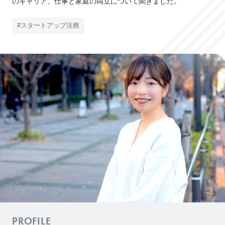
のキャリア、仕事と家庭の両立について聞きました。
e
L
#スタートアップ法務
o
C
l
i
e
n
t
’
s
V
o
i
c
e
導
入
PROFILE
事