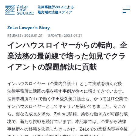
法律事務所ZeLoによる
最先端の法務メディア
ZeLo Lawyer’s Story
RELEASE :
2025.01.21
UPDATE :
2025.01.21
インハウスロイヤーからの転向。企
C
業法務の最前線で培った知見でクラ
a
t
イアントの課題解決に貢献
e
g
インハウスロイヤー（企業内弁護士）として実績を積んだ後、
o
法律事務所に活躍の場を移す事例が徐々に増えてきています。
r
法律事務所ZeLoで働く伊田愛久美弁護士も、かつてはIT企業で
y
インハウスロイヤーとしてキャリアを築いてきました。そこか
取
ら、更なる成長を求め、ZeLoに移籍。柔軟な働き方が可能な環
扱
領
境で、新たな挑戦を続けています。本記事では、企業から法律
域
事務所への移籍を決意したきっかけ、ZeLoでの業務内容や今後
Z