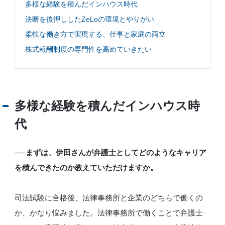
多様な経験を積んだインハウス時代
所
属
決断を後押ししたZeLoの環境とやりがい
メ
ン
柔軟な働き方で実現する、仕事と家庭の両立
バ
ー
の
株式報酬制度の専門性を高めていきたい
想
い
多様な経験を積んだインハウス時
JP
EN
代
──まずは、伊田さんが弁護士としてどのようなキャリア
を積んできたのか教えていただけますか。
司法試験に合格後、法律事務所と企業のどちらで働くの
か、かなり悩みました。法律事務所で働くことで弁護士