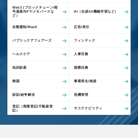
例
Web3 (ブロックチェーン/暗
号資産/NFT/メタバースな
AI（生成AI/機械学習など）
Z
ど）
e
自動運転/MaaS
広告/表示
L
o
パブリックアフェアーズ
フィンテック
M
e
ヘルスケア
人事労務
m
b
知的財産
国際法務
e
韓国
事業再生/倒産
r
’
訴訟/紛争解決
危機管理
s
S
登記（商業登記/不動産登
サステナビリティ
記）
t
o
r
y