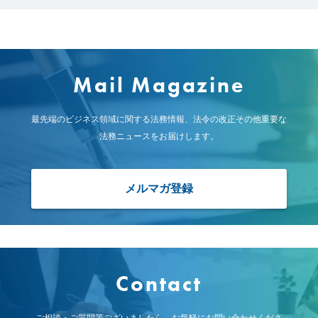
所
属
メ
ン
バ
ー
の
想
Mail Magazine
い
最先端のビジネス領域に関する法務情報、
法令の改正その他重要な
法務ニュースをお届けします。
JP
EN
メルマガ登録
Contact
ご相談・ご質問等ございましたら、お気軽にお問い合わせくださ