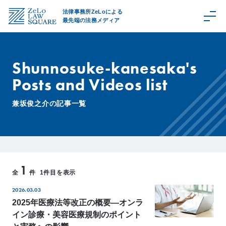
法律事務所ZeLoによる
最先端の法務メディア
Shunnosuke-kanesaka's
Posts and Videos list
C
a
兼坂俊之介の記事一覧
t
e
g
o
r
1
y
全
件
1件目を表示
取
2026.03.03
扱
領
2025年医療法等改正の概要―オンラ
域
イン診療・美容医療規制のポイント
Z