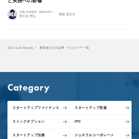
と実務への影響
e
L
弁護士有資格者（登録抹消中）
兼坂 俊之介
早乙女 明弘
o
C
l
i
ZeLo Law Square
兼坂俊之介の記事・ウェビナー一覧
e
n
t
’
s
Category
V
o
i
スタートアップファイナンス
スタートアップ投資
c
e
ストックオプション
IPO
導
入
スタートアップ法務
ジェネラルコーポレート
事