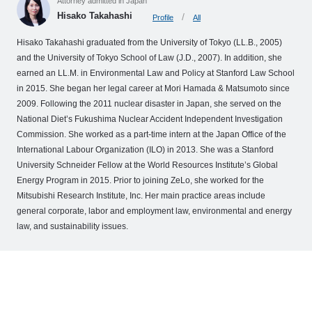
Attorney admitted in Japan
o
Hisako Takahashi
Profile
All
M
e
Hisako Takahashi graduated from the University of Tokyo (LL.B., 2005)
and the University of Tokyo School of Law (J.D., 2007). In addition, she
m
earned an LL.M. in Environmental Law and Policy at Stanford Law School
b
in 2015. She began her legal career at Mori Hamada & Matsumoto since
e
2009. Following the 2011 nuclear disaster in Japan, she served on the
r
National Diet’s Fukushima Nuclear Accident Independent Investigation
’
Commission. She worked as a part-time intern at the Japan Office of the
s
International Labour Organization (ILO) in 2013. She was a Stanford
S
University Schneider Fellow at the World Resources Institute’s Global
Energy Program in 2015. Prior to joining ZeLo, she worked for the
t
Mitsubishi Research Institute, Inc. Her main practice areas include
o
general corporate, labor and employment law, environmental and energy
r
law, and sustainability issues.
y