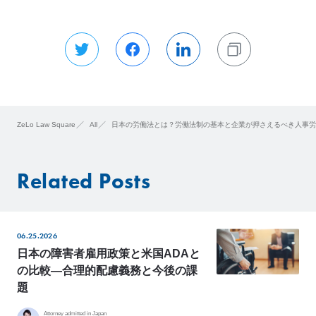
ZeLo Law Square
All
日本の労働法とは？労働法制の基本と企業が押さえるべき人事労
Related Posts
06.25.2026
日本の障害者雇用政策と米国ADAと
の比較―合理的配慮義務と今後の課
題
Attorney admitted in Japan