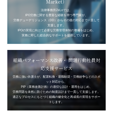
Market）
法律事務所ZeLoでは、
IPO労務に関する豊富な経験を持つ専門家が、
労務デューデリジェンス（DD）からその後の対応まで一貫して
支援します。
IPOの実現に向けて必要な労務管理体制の整備をはじめ、
実務に即した総合的なサポートを提供しています。
組織パフォーマンス改善・
問題行動社員対
応支援サービス
労務に強い弁護士が、配置転換・退職勧奨・労務紛争などのスポ
ット対応から、
PIP（業務改善計画）の適切な設計・運用をはじめ、
労務問題を未然に防ぐための制度設計まで一貫して支援します。
適正なプロセスにもとづく組織の健全化と再成長の実現をサポー
トします。