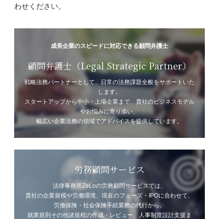
わせください。
成長企業のスピードに対応できる顧問弁護士
顧問弁護士（Legal Strategic Partner）
戦略法務パートナーとして、日常の法務課題全般をサポートいた
します。
スタートアップから中小・上場企業まで、貴社のビジネスモデル
やお悩みに寄り添い、
幅広い企業法務の領域でアドバイスを提供しています。
労務顧問サービス
法律事務所ZeLoの労務顧問サービスでは、
貴社の企業規模や労働環境、現在のフェーズ・IPOに合わせて、
労働保険・社会保険手続業務の代行から、
就業規則その他諸規程の作成・レビュー、人事制度設計支援ま