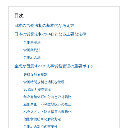
JP
EN
目次
日本の労働法制の基本的な考え方
日本の労働法制の中心となる主要な法律
労働基準法
労働契約法
労働組合法
企業が留意すべき人事労務管理の重要ポイント
厳格な解雇規制
労働時間規制と適切な管理
36協定と割増賃金
年次有給休暇の付与と取得義務
差別禁止・不利益取扱いの禁止
ハラスメント防止措置の義務化
個別労働紛争の解決方法
労働組合対応の重要性