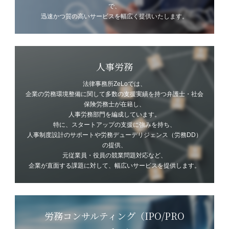
で、
迅速かつ質の高いサービスを幅広く提供いたします。
人事労務
法律事務所ZeLoでは、
企業の労務環境整備に関して多数の支援実績を持つ弁護士・社会
保険労務士が在籍し、
人事労務部門を編成しています。
特に、スタートアップの支援に強みを持ち、
人事制度設計のサポートや労務デューデリジェンス（労務DD）
の提供、
元従業員・役員の競業問題対応など、
企業が直面する課題に対して、幅広いサービスを提供します。
労務コンサルティング（IPO/PRO