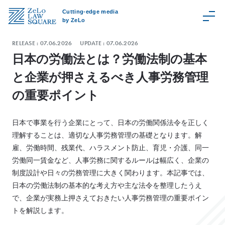
Cutting-edge media
by ZeLo
RELEASE :
07.06.2026
UPDATE :
07.06.2026
日本の労働法とは？労働法制の基本
と企業が押さえるべき人事労務管理
C
の重要ポイント
a
t
e
日本で事業を行う企業にとって、日本の労働関係法令を正しく
g
理解することは、適切な人事労務管理の基礎となります。解
o
雇、労働時間、残業代、ハラスメント防止、育児・介護、同一
r
労働同一賃金など、人事労務に関するルールは幅広く、企業の
y
制度設計や日々の労務管理に大きく関わります。本記事では、
日本の労働法制の基本的な考え方や主な法令を整理したうえ
Z
で、企業が実務上押さえておきたい人事労務管理の重要ポイン
e
トを解説します。
L