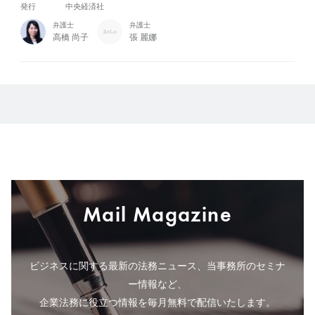
発行
中央経済社
弁護士
弁護士
高橋 尚子
張 麗娜
Mail Magazine
ビジネスに関する最新の法務ニュース、当事務所のセミナ
ー情報など、
企業法務に役立つ情報を毎月無料で配信いたします。