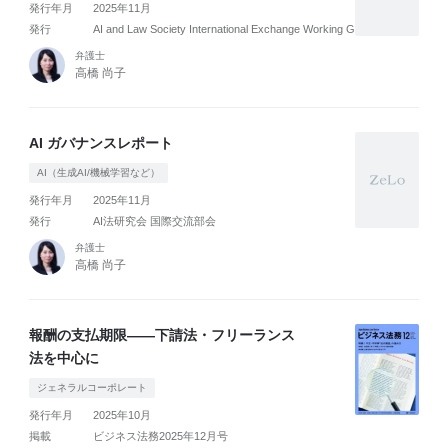
発行年月
2025年11月
発行
AI and Law Society International Exchange Working Group
弁護士
高橋 尚子
AI ガバナンスレポート
AI（生成AI/機械学習など）
発行年月
2025年11月
発行
AI法研究会 国際交流部会
弁護士
高橋 尚子
報酬の支払期限――下請法・フリーランス
法を中心に
ジェネラルコーポレート
発行年月
2025年10月
掲載
ビジネス法務2025年12月号