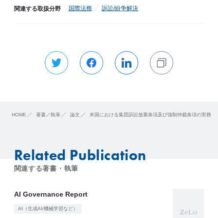
国際法務
訴訟/紛争解決
関連する取扱分野
HOME
著書／執筆
論文
米国における集団訴訟放棄条項及び強制仲裁条項の実務
Related Publication
関連する著書・執筆
AI Governance Report
AI（生成AI/機械学習など）