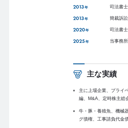
2013
司法書士
年
2013
簡裁訴訟
年
2020
司法書士
年
2025
当事務所
年
主な実績
主に上場企業、プライ
編、M&A、定時株主
牛・豚・養殖魚、機械
グ債権、工事請負代金