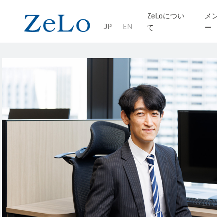
ZeLoについ
メ
JP
EN
て
ー