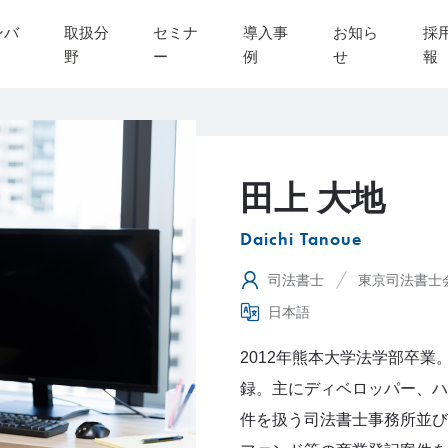
ンバ
取扱分
セミナ
導入事
お知ら
採
野
ー
例
せ
報
田上 大地
Daichi Tanoue
司法書士
東京司法書士
日本語
2012年熊本大学法学部卒業
録。主にディベロッパー、ハ
件を扱う司法書士事務所並び