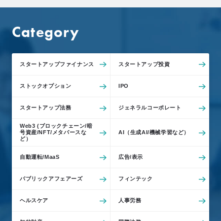
e
L
Category
o
C
l
スタートアップファイナンス
スタートアップ投資
i
e
ストックオプション
IPO
n
t
スタートアップ法務
ジェネラルコーポレート
’
Web3 (ブロックチェーン/暗
s
号資産/NFT/メタバースな
AI（生成AI/機械学習など）
ど）
V
o
自動運転/MaaS
広告/表示
i
c
パブリックアフェアーズ
フィンテック
e
ヘルスケア
人事労務
導
入
事