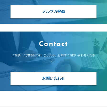
所
属
メルマガ登録
メ
ン
バ
ー
の
想
い
Contact
JP
EN
ご相談・ご質問等ございましたら、お気軽にお問い合わせくださ
い。
お問い合わせ