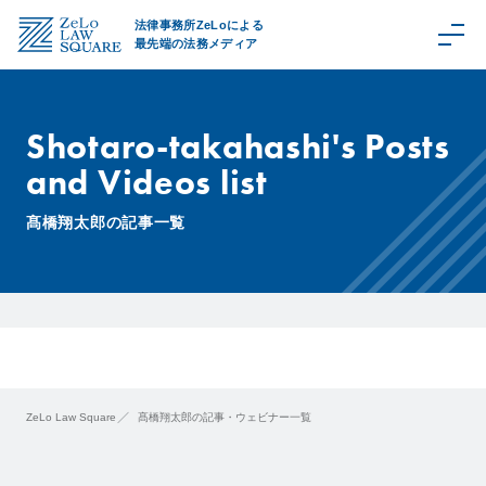
法律事務所ZeLoによる
最先端の法務メディア
Shotaro-takahashi's Posts
and Videos list
C
a
髙橋翔太郎の記事一覧
t
e
g
o
r
y
取
扱
ZeLo Law Square
髙橋翔太郎の記事・ウェビナー一覧
領
域
Z