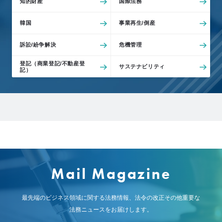
知的財産
国際法務
例
Z
韓国
事業再生/倒産
e
L
訴訟/紛争解決
危機管理
o
登記（商業登記/不動産登
サステナビリティ
M
記）
e
m
b
e
r
’
s
Mail Magazine
S
t
o
最先端のビジネス領域に関する法務情報、
法令の改正その他重要な
r
法務ニュースをお届けします。
y